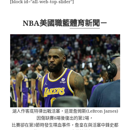
[block id="all-web-top-slider"]
NBA美國職籃
體育新聞
－
湖人作客底特律出戰活塞，這是詹姆斯(LeBron James)
因傷缺賽8場後復出的第2場，
比賽卻在第3節時發生喋血事件，詹皇在與活塞中鋒史都