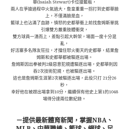
華(Isaiah Stewart)卡位搶籃板，
兩人在爭搶過程中火氣過大，詹皇重重一拐打到史都華臉
上，不僅滿臉是血，
籃球上也沾滿了血跡，憤怒的史都華衝上前找詹姆斯單挑
引爆雙方嚴重肢體衝突，
雙方球員一湧而上，差點引起大幹架，場面一度十分混
亂，
好活塞多名隊友狂拉，才擋住怒火衝天的史都華，結果詹
姆斯和史都華都被驅逐出場。
詹姆斯因出拳被判2級惡意犯規遭驅逐出場，史都華則因
吞2次技術犯規，也被驅逐出場。
這也是詹姆斯生涯第2次被驅逐出場，此役只打 21分26
秒，
幸好他在被趕出場拿到10分，繼續保有他史上第1的1048
場得分達兩位數紀錄。
－提供最新體育新聞，掌握NBA、
MLB、中華職棒、籃球、網球、足