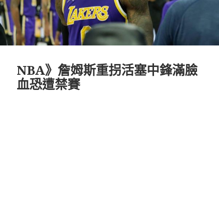
NBA》詹姆斯重拐活塞中鋒滿臉
血恐遭禁賽