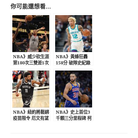
你可能還想看…
NBA》威少砍生涯
NBA》黃蜂狂轟
第180次三雙差1次
158分 破隊史紀錄
追上大O 無腦失
血洗溜馬
誤犯規險葬送比賽
NBA》紐約將鬆綁
NBA》史上首位3
疫苗限令 厄文有望
千顆三分里程碑 柯
全職回歸
瑞障礙築成