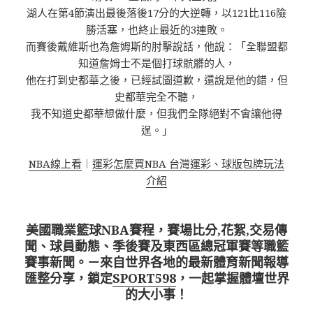
湖人在第4節演出最後落後17分的大逆轉，以121比116險
勝活塞，也終止最近的3連敗。
而賽後戴維斯也為詹姆斯的肘擊說話，他說：「全聯盟都
知道詹姆士不是個打球骯髒的人，
他在打到史都華之後，已經試圖道歉，還說是他的錯，但
史都華完全不聽，
我不知道史都華想做什麼，但我們全隊絕對不會讓他得
逞。」
NBA線上看
︱
運彩怎麼買NBA 台灣運彩、球版包牌玩法
介紹
美國職業籃球NBA賽程，賽場比分,花絮,交易傳
聞、球員動態、季後賽及東西區總冠軍賽等職籃
賽事新聞。－來自世界各地的最新體育新聞報導
匯整分享，鎖定
SPORT598
，一起掌握體壇世界
的大小事！