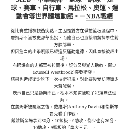
球、賽車、自行車、馬拉松、奧運、運
動會等世界體壇動態。－
NBA戰績
從比賽重播檢視衝突點，主因是雙方在爭搶籃板過程中，
詹姆斯不滿被史都華出拐，而他自己也直接順勢揮拳往對
方臉部轟，
但因詹皇的出拳明顯已經違反運動道德，因此直接被趕出
場，
右眼爆血的史都華被拉開後，疑似又與湖人助教、衛少
(Russell Westbrook)爆發衝突，
結果也造成衛少吃下一次技術犯規，對此賽後受訪時衛少
大聲喊冤，
表示自己只是勸架而已，根本不知道被吹了犯規無法理
解。
在詹姆斯被驅逐之後，戴維斯(Anthony Davis)和衛斯布
魯克聯手作戰，
戴維斯全場拿到30分、10籃板、6助攻，衛少也有26分、
10助攻、9籃板的「準大三元」，