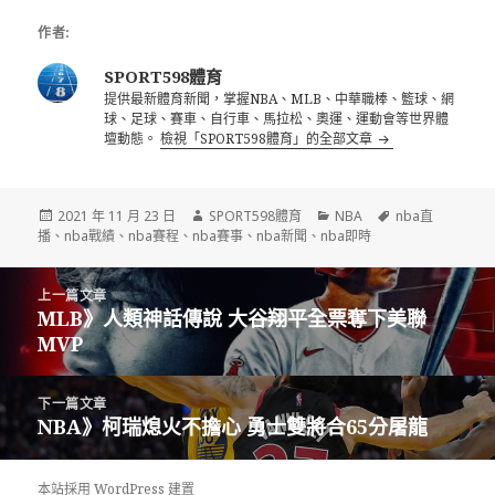
作者:
SPORT598體育
提供最新體育新聞，掌握NBA、MLB、中華職棒、籃球、網
球、足球、賽車、自行車、馬拉松、奧運、運動會等世界體
壇動態。
檢視「SPORT598體育」的全部文章
發
作
分
標
2021 年 11 月 23 日
SPORT598體育
NBA
nba直
佈
者
類
籤
播
、
nba戰績
、
nba賽程
、
nba賽事
、
nba新聞
、
nba即時
日
期:
文
上一篇文章
章
MLB》人類神話傳說 大谷翔平全票奪下美聯
上
導
MVP
一
覽
篇
文
下一篇文章
章:
NBA》柯瑞熄火不擔心 勇士雙將合65分屠龍
下
一
篇
本站採用 WordPress 建置