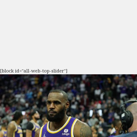
[block id="all-web-top-slider"]