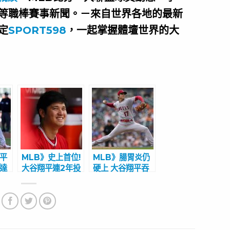
等職棒賽事新聞。－來自世界各地的最新
定
SPORT598
，一起掌握體壇世界的大
翔平
MLB》史上首位!
MLB》腸胃炎仍
轟達
大谷翔平連2年投
硬上 大谷翔平吞
斯
打入選明星賽
本季第8敗