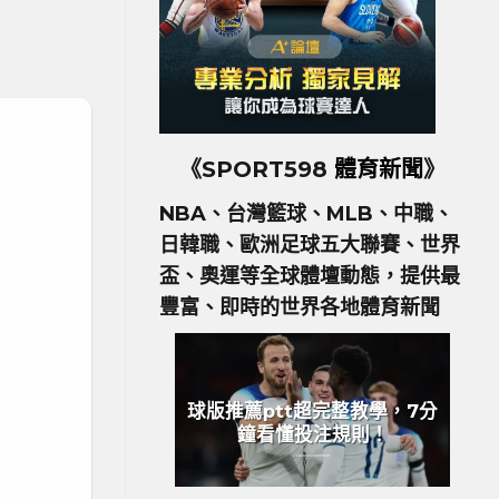
《SPORT598
體育新聞
》
NBA、台灣籃球、MLB、中職、
日韓職、歐洲足球五大聯賽、世界
盃、奧運等全球體壇動態，提供最
豐富、即時的世界各地體育新聞
球版推薦ptt超完整教學，7分
鐘看懂投注規則！