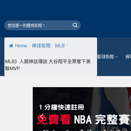
Skip
to
content
Home
/
棒球新聞
/
MLB
/
籃球新聞
棒
MLB》人類神話傳說 大谷翔平全票奪下美
聯MVP