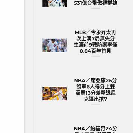
531億台幣傲視群雄
MLB／今永昇太再
次上演7局無失分
生涯前9戰防禦率僅
0.84百年首見
NBA／席亞康25分
領軍6人得分上雙
溜馬13分差擊退尼
克逼出搶7
NBA／約基奇24分