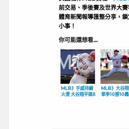
前交易、季後賽及世界大賽
體育新聞報導匯整分享，鎖
小事！
你可能還想看…
MLB》手感持續
MLB》大谷
火燙 大谷翔平連8
單季10勝10
場敲安
陣 追上貝比魯