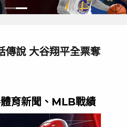
話傳說 大谷翔平全票奪
棒體育新聞、MLB戰績