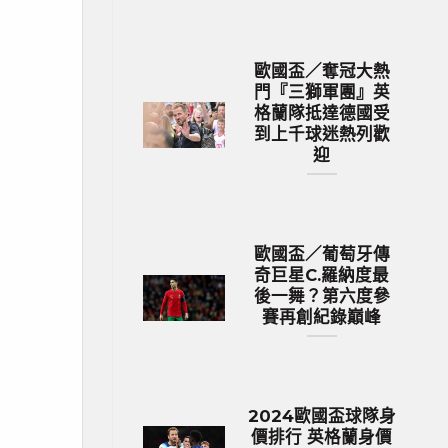
歐國盃／奪冠大熱
門『三獅軍團』英
格蘭隊抵達德國受
到上千球迷熱列歡
迎
歐國盃／葡萄牙傳
奇巨星C.羅納度最
後一舞？第六度參
賽再創紀錄巔峰
2024歐國盃球隊身
價排行 英格蘭身價