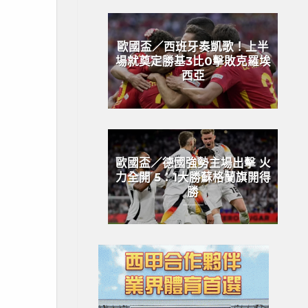
歐國盃／西班牙奏凱歌！上半
場就奠定勝基3比0擊敗克羅埃
西亞
歐國盃／德國強勢主場出擊 火
力全開 5：1大勝蘇格蘭旗開得
勝