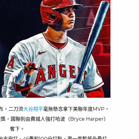
公布，二刀流
大谷翔平
毫無懸念拿下美聯年度MVP，
國聯則由費城人強打哈波（Bryce Harper）
奪下。
38支安打、46轟和100分打點，更一度暫居全壘打