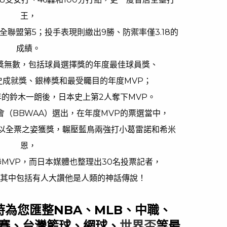
王，
在全聯盟第5；投手表現則繳出9勝、防禦率僅3.18的
成績。
獎無數，包括球員選擇獎的年度最佳球員獎、
史成就獎、銀棒獎和最受矚目的年度MVP；
年的鈴木一朗後，日本史上第2人奪下MVP。
會（BBWAA）選出，在年度MVP的票選當中，
，以全票之姿獲獎，輾壓藍鳥兩強打小葛雷諾和希米
恩，
聯MVP，而日本媒體也整理出30名投票記者，
其中包括有人大讚他是人類的神話傳說！
隨時為您匯整NBA、MLB、中職、
賽、台灣籃球、網球、
世界盃
等最