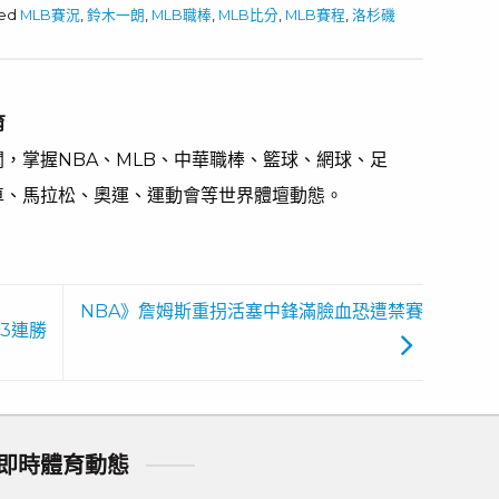
ged
MLB賽況
,
鈴木一朗
,
MLB職棒
,
MLB比分
,
MLB賽程
,
洛杉磯
育
，掌握NBA、MLB、中華職棒、籃球、網球、足
車、馬拉松、奧運、運動會等世界體壇動態。
NBA》詹姆斯重拐活塞中鋒滿臉血恐遭禁賽
3連勝
即時體育動態