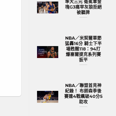
準大三元 衛冕軍金
塊G3痛宰灰狼拒絕
被聽牌
NBA／米契爾單節
猛轟16分 騎士下半
場甦醒118：94打
爆塞爾提克系列賽
扳平
NBA／聯盟首見神
紀錄！ 布朗森季後
賽連4戰飆破40分5
助攻