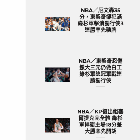
NBA／厄文轟35
分，東契奇卻犯滿
綠杉軍擊潰獨行俠3
連勝率先聽牌
NBA／東契奇忍傷
繳大三元仍做白工
綠杉軍總冠軍戰連
勝獨行俠
NBA／KP復出組塞
爾提克完全體 綠杉
軍捍衛主場18分差
大勝率先開胡