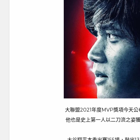
大聯盟2021年度MVP獎項今天
他也是史上第一人以二刀流之姿獲獎，
大谷翔平本季出賽155場，敲出1