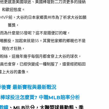
他更感激美國球迷、美國棒壇對二刀流更多的接納
和歡迎態度。
MVP前，大谷的日本家鄉奧州市為了祈求大谷如願
獲獎，
，而為什麼是55發呢？這不是隨便訂的喔，
9場勝投，加起來就是55。其實他家鄉的鄉親也不是
現在才狂熱，
粉絲，這幾年幾乎每個月都會穿上大谷的球衣，
員也會穿，已經快變成一種制服了，還曾經把稻田
畫上大谷的畫像。
B季後賽 最新賽程與最新戰況
-棒球投注怎麼買? 中職MLB賠率分析
戰績
、MLB比分，大聯盟球員動態、季