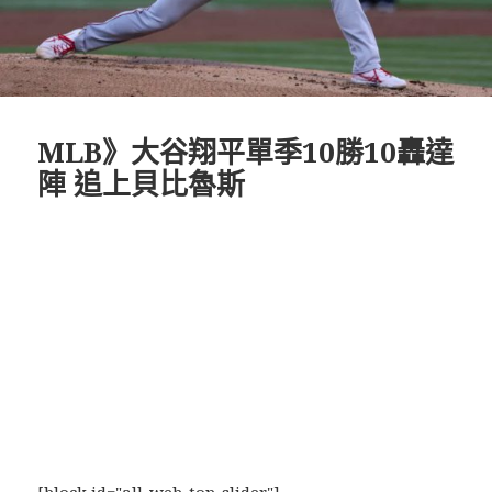
MLB》大谷翔平單季10勝10轟達
陣 追上貝比魯斯
[block id="all-web-top-slider"]