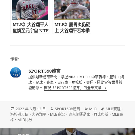
MLB》大谷翔平人
MLB》腸胃炎仍硬
氣燒至元宇宙 NTF
上 大谷翔平吞本季
金額創新高
第8敗
作者:
SPORT598體育
提供最新體育新聞，掌握NBA、MLB、中華職棒、籃球、網
球、足球、賽車、自行車、馬拉松、奧運、運動會等世界體
壇動態。
檢視「SPORT598體育」的全部文章
發
作
分
標
2022 年 8 月 12 日
SPORT598體育
MLB
MLB賽程
、
佈
者
類
籤
洛杉磯天使
、
大谷翔平
、
MLB賽況
、
奧克蘭運動家
、
貝比魯斯
、
MLB職
日
棒
、
MLB比分
期:
文