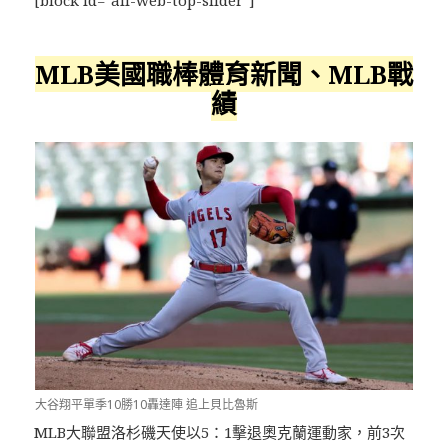
MLB美國職棒體育新聞、MLB戰
績
大谷翔平單季10勝10轟達陣 追上貝比魯斯
MLB大聯盟洛杉磯天使以5：1擊退奧克蘭運動家，前3次