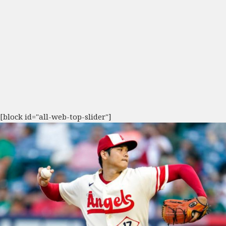
[block id="all-web-top-slider"]