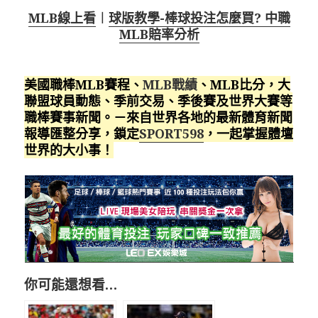
MLB線上看
︱
球版教學-棒球投注怎麼買? 中職
MLB賠率分析
美國職棒MLB賽程、
MLB戰績
、MLB比分，大
聯盟球員動態、季前交易、季後賽及世界大賽等
職棒賽事新聞。－來自世界各地的最新體育新聞
報導匯整分享，鎖定
SPORT598
，一起掌握體壇
世界的大小事！
你可能還想看…