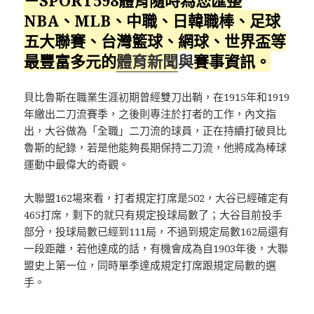
－SPORT598體育隨時為您匯整
NBA、MLB、中職、日韓職棒、足球
五大聯賽、台灣籃球、網球、
世界盃
等
最豐富多元的
體育新聞
與
賽事資訊。
貝比魯斯在職業生涯初期曾經雙刀出鞘，在1915年和1919
年繳出二刀流賽季，之後則專注於打者的工作，內文指
出，大谷做為「全職」二刀流的球員，正在持續打破貝比
魯斯的紀錄，若是他能夠長期保持二刀流，他將成為棒球
運動中最偉大的奇觀。
大聯盟162場來看，打者規定打席是502，大谷已經確定有
465打席，剩下的就只有規定投球局數了；大谷目前投手
部分，投球局數已經到111局，不過到規定局數162局還有
一段距離，若他達成的話，有機會成為自1903年後，大聯
盟史上第一位，同時單季達成規定打席跟規定局數的選
手。