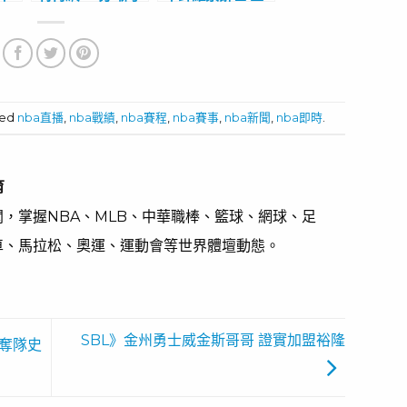
傑克森大破快艇
聯盟引退6號球衣
ged
nba直播
,
nba戰績
,
nba賽程
,
nba賽事
,
nba新聞
,
nba即時
.
育
，掌握NBA、MLB、中華職棒、籃球、網球、足
車、馬拉松、奧運、運動會等世界體壇動態。
SBL》金州勇士威金斯哥哥 證實加盟裕隆
鷹奪隊史