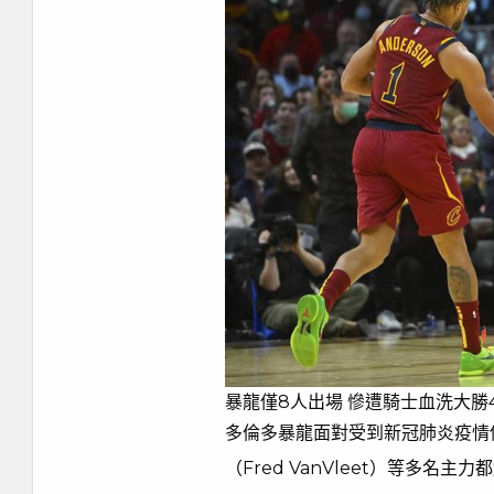
暴龍僅8人出場 慘遭騎士血洗大勝
多倫多暴龍面對受到新冠肺炎疫情侵襲
（Fred VanVleet）等多