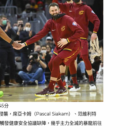
45分
，席亞卡姆（Pascal Siakam）、范維利特
名主力都觸發健康安全協議缺陣，幾乎主力全滅的暴龍前往