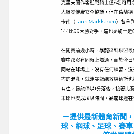
克里夫蘭作客迎戰騎士僅8名可用
人觸發健康安全協議，但在葛蘭德
卡南（
Lauri Markkanen
）各拿
144比99大勝對手，這也是騎士近
在開賽前幾小時，暴龍達到聯盟最
賽中都沒有同時上場過，而於今日
同站在球場上，沒有任何練習、沒
盡的混亂，就連暴龍總教練納斯也
有往，暴龍僅以1分落後，接著比
末節也變成垃圾時間，暴龍球迷甚
－提供最新體育新聞，
球、網球、足球、賽車