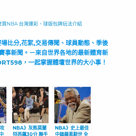
麼買NBA 台灣運彩、球版包牌玩法介紹
場比分,花絮,交易傳聞、球員動態、季後
賽事新聞。－來自世界各地的最新體育新
ORT598
，一起掌握體壇世界的大小事！
進攻
NBA》灰熊莫蘭
NBA》史上最佳
中
特再飆30分 聯手
中鋒羅素辭世 全