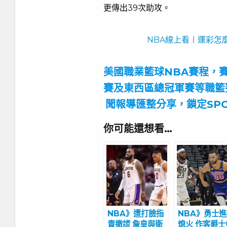
更傳出39次助攻。
NBA線上看
︱
運彩怎
美國職業籃球NBA賽程，賽
賽及東西區總冠軍賽等職籃
聞報導匯整分享，鎖定
SP
你可能還想看…
NBA》遭打臉指
NBA》勇士
責撒謊 詹皇與衛
熄火 作客爵士