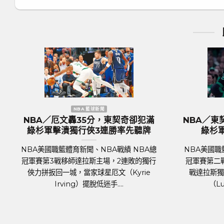
NBA 籃球新聞
契奇卻犯滿
NBA／東契奇忍傷繳大三元仍做白工
率先聽牌
綠杉軍總冠軍戰連勝獨行俠
績 NBA總
NBA美國職籃體育新聞、NBA戰績 NBA總
2連敗的獨行
冠軍賽第二戰再度由波士頓塞爾提克主場迎
Kyrie
戰達拉斯獨行俠，賽前獨行俠一哥東契奇
.
（Luka Doncic）傳胸腔....