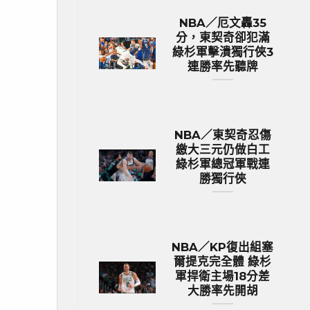
NBA／厄文轟35
分，東契奇卻犯滿
綠杉軍擊潰獨行俠3
連勝率先聽牌
NBA／東契奇忍傷
繳大三元仍做白工
綠杉軍總冠軍戰連
勝獨行俠
NBA／KP復出組塞
爾提克完全體 綠杉
軍捍衛主場18分差
大勝率先開胡