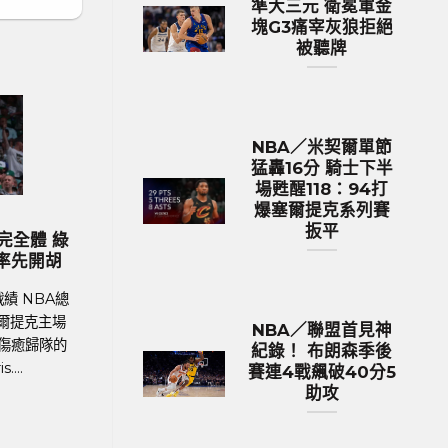
準大三元 衛冕軍金
塊G3痛宰灰狼拒絕
被聽牌
NBA／米契爾單節
猛轟16分 騎士下半
場甦醒118：94打
爆塞爾提克系列賽
國家盃 足球新聞
歐洲國家盃 足球新聞
扳平
大熱門『三獅軍團』英
歐國盃／葡萄牙傳奇巨星C.羅
國受到上千球迷熱列歡
後一舞？第六度參賽再創紀錄
迎
足球聯賽體育新聞、足球戰績 2024
、足球戰績 萬眾矚目的
國家盃即將於6月14日晚上在德國揭幕
NBA／聯盟首見神
UEFA Euro 2024）
歲的葡萄牙球星C.羅納度（Cristia
紀錄！ 布朗森季後
國正式開踢。各國好手摩拳
Ronaldo）將再....
賽連4戰飆破40分5
勢待發，而....
助攻