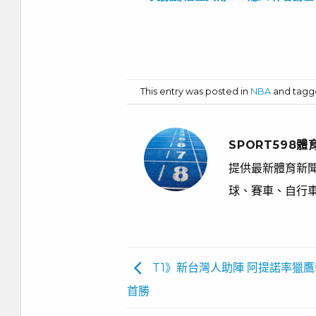
少緣分已盡?
斷連勝
This entry was posted in
NBA
and tag
SPORT598體
提供最新體育新聞
球、賽車、自行
T1》新台灣人助陣 阿提諾率獵
首勝