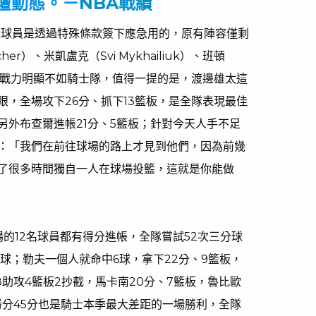
壇動態。－
NBA戰績
名球員是透過特殊條款簽下應急用的，原有陣容僅剩
her）、米凱盧克（Svi Mykhailiuk）、班頓
名球員，戰力明顯不如騎士隊，值得一提的是，渡邊雄太這
眼，全場攻下26分、抓下13籃板，是全隊表現最佳
另外布查爾進帳21分、5籃板；針對今天人手不足
：「我們在前往球場的路上才見到他們，因為前幾
了很多時間獨自一人在球場投籃，這就是你能做
的12名球員都有得分進帳，全隊嘗試52次三分球
球；勒夫一個人就命中6球，拿下22分、9籃板，
22分8助攻4籃板2抄截，馬卡南20分、7籃板，魯比歐
助攻；勝分45分也是騎士本季最大差距的一場勝利，全隊