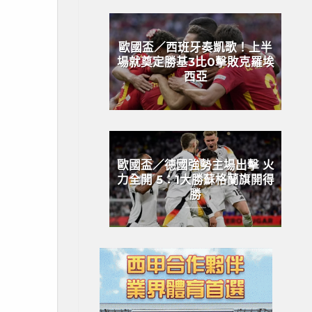
歐國盃／西班牙奏凱歌！上半
場就奠定勝基3比0擊敗克羅埃
西亞
歐國盃／德國強勢主場出擊 火
力全開 5：1大勝蘇格蘭旗開得
勝