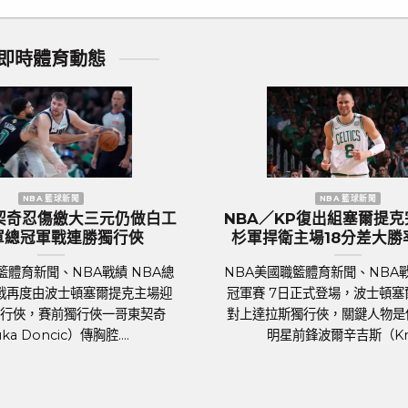
即時體育動態
NBA 籃球新聞
歐洲
NBA／KP復出組塞爾提克完全體 綠
歐國盃／奪冠
杉軍捍衛主場18分差大勝率先開胡
格蘭隊抵達德
NBA美國職籃體育新聞、NBA戰績 NBA總
足球聯賽體育新聞
冠軍賽 7日正式登場，波士頓塞爾提克主場
2024年歐洲國家盃（
對上達拉斯獨行俠，關鍵人物是傷癒歸隊的
將於6月14日於德
明星前鋒波爾辛吉斯（Kris....
霍霍，蓄