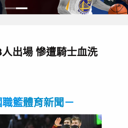
8人出場 慘遭騎士血洗
國職籃
體育新聞
－