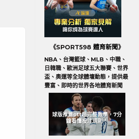
《SPORT598
體育新聞
》
NBA、台灣籃球、MLB、中職、
日韓職、歐洲足球五大聯賽、世界
盃、奧運等全球體壇動態，提供最
豐富、即時的世界各地體育新聞
球版推薦ptt超完整教學，7分
鐘看懂投注規則！