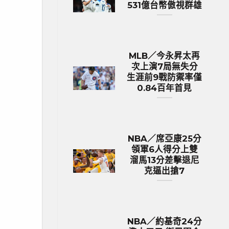
531億台幣傲視群雄
MLB／今永昇太再
次上演7局無失分
生涯前9戰防禦率僅
0.84百年首見
NBA／席亞康25分
領軍6人得分上雙
溜馬13分差擊退尼
克逼出搶7
NBA／約基奇24分