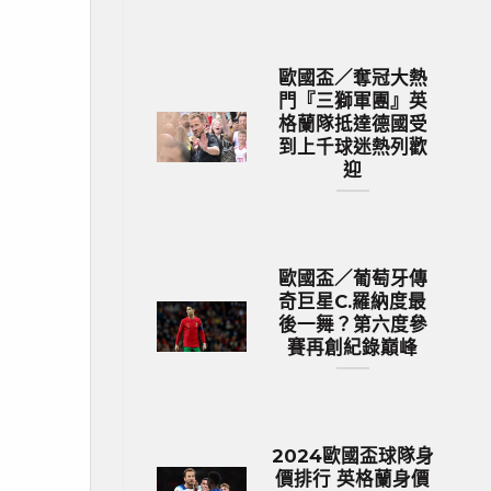
歐國盃／奪冠大熱
門『三獅軍團』英
格蘭隊抵達德國受
到上千球迷熱列歡
迎
歐國盃／葡萄牙傳
奇巨星C.羅納度最
後一舞？第六度參
賽再創紀錄巔峰
2024歐國盃球隊身
價排行 英格蘭身價