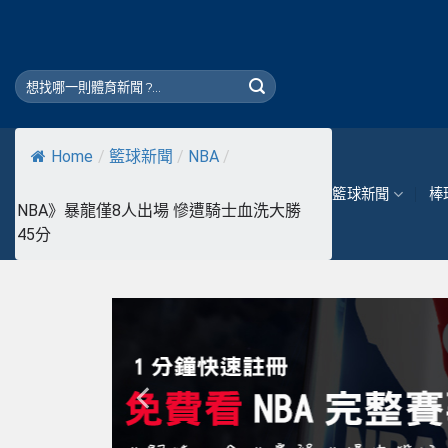
Skip
to
content
Home
/
籃球新聞
/
NBA
/
籃球新聞
棒
NBA》暴龍僅8人出場 慘遭騎士血洗大勝
45分