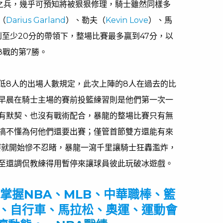
之兵，幾乎可預知將被狠狠修理，騎士雖然同樣多
（
Darius Garland
）、勒夫（
Kevin Love
）、馬
到至少20分的帶領下，整場比賽最多贏到47分，以
8戰的第7勝。
低8人的出場人數規定，此次上陣的8人在過去的比
早晨在騎士主場的賽前投籃練習則是他們第一次一
有默契、也沒有戰術配合，暴龍的整場比賽只有無
搞不懂為何他們還要出賽；僅管首節雙方還能有來
賽就開始慘不忍睹，暴龍一瀉千里讓騎士狂轟濫炸，
至還調侃教練得用暫停來讓球員彼此玩破冰遊戲。
掌握NBA、MLB、中華職棒、籃
、自行車、馬拉松、奧運、運動會