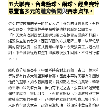
五大聯賽、台灣籃球、網球、經典賽等
最豐富多元的
體育新聞
與
賽事資訊。
張奕在被邀請的第一時間就表達了強烈的參賽意願，對於
張奕退賽，中華隊林岳平總教練也透過聯盟公關表示：
「昨天就有收到西武球團通知張奕在練習後肩膀不舒服，
經過檢查後有發炎，西武球團的方式是降二軍，以降低張
奕的投球強度，並正式告知中華隊。今天張奕正式退出組
訓，中華隊會從現有選手組成最後投手團隊，不會另行補
人。」
經典賽分組預賽中，中華隊將會對上荷蘭、古巴、義大利
等隊都有許多大聯盟選手參賽，因此中華隊需要有能壓制
他們的選手，如今張奕退賽，韓媒點名曾效力美職、韓職
的王維中是先發要角，但仍有不足之處，張奕對於退賽這
個結果感到「無比沮喪」，但也感謝林岳平總教練與首席
教練高志綱的器重，自己也將在本屆的經典賽以場上第十
人的身份跟大家在一起為台灣加油，並期望中華隊能夠創