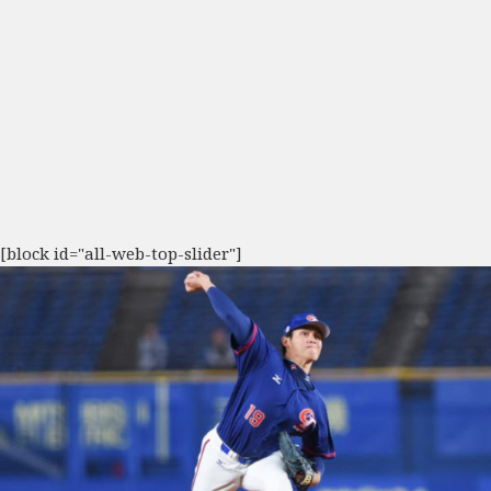
[block id="all-web-top-slider"]