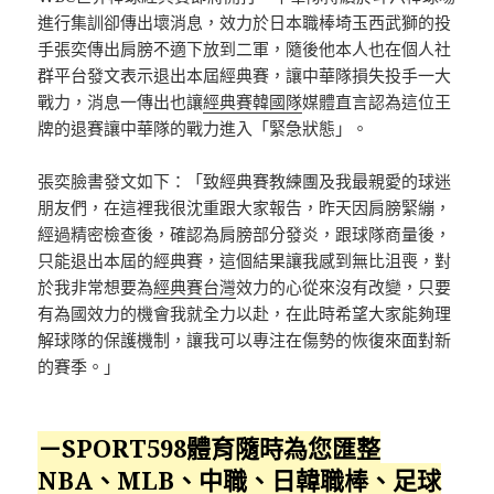
進行集訓卻傳出壞消息，效力於日本職棒埼玉西武獅的投
手張奕傳出肩膀不適下放到二軍，隨後他本人也在個人社
群平台發文表示退出本屆經典賽，讓中華隊損失投手一大
戰力，消息一傳出也讓
經典賽韓國隊
媒體直言認為這位王
牌的退賽讓中華隊的戰力進入「緊急狀態」。
張奕臉書發文如下：「致經典賽教練團及我最親愛的球迷
朋友們，在這裡我很沈重跟大家報告，昨天因肩膀緊繃，
經過精密檢查後，確認為肩膀部分發炎，跟球隊商量後，
只能退出本屆的經典賽，這個結果讓我感到無比沮喪，對
於我非常想要為
經典賽台灣
效力的心從來沒有改變，只要
有為國效力的機會我就全力以赴，在此時希望大家能夠理
解球隊的保護機制，讓我可以專注在傷勢的恢復來面對新
的賽季。」
－SPORT598體育隨時為您匯整
NBA、MLB、中職、日韓職棒、足球