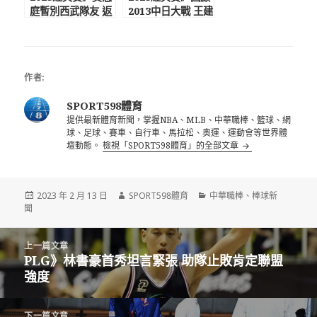
庭暫別西武隊友 返
2013中日大戰 王建
台投入經典賽訓練
民讓日本球界都讚
嘆
作者:
SPORT598體育
提供最新體育新聞，掌握NBA、MLB、中華職棒、籃球、網
球、足球、賽車、自行車、馬拉松、奧運、運動會等世界體
壇動態。
檢視「SPORT598體育」的全部文章
發
作
分
2023 年 2 月 13 日
SPORT598體育
中華職棒
、
棒球新
佈
者
類
聞
日
期:
文
上一篇文章
章
PLG》林書豪首秀坦言緊張 助隊止敗肯定聯盟
上
導
強度
一
覽
篇
文
下一篇文章