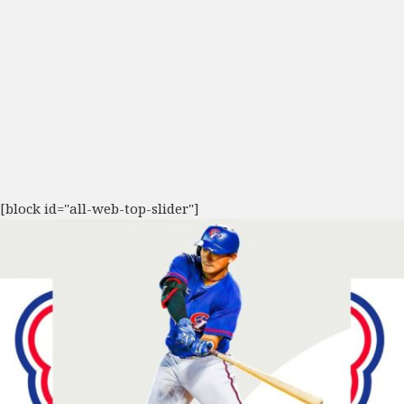
[block id="all-web-top-slider"]