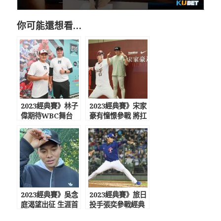
你可能還想看…
2023經典賽》林子
2023經典賽》宋家
偉期待WBC舞台
豪有憧憬參戰 將扛
準備經典賽後再戰
台灣終結者重任
美職
2023經典賽》吳念
2023經典賽》旅日
庭渴望出征 生涯首
投手張奕參戰經典
度有望披國家隊戰
賽引韓媒關注