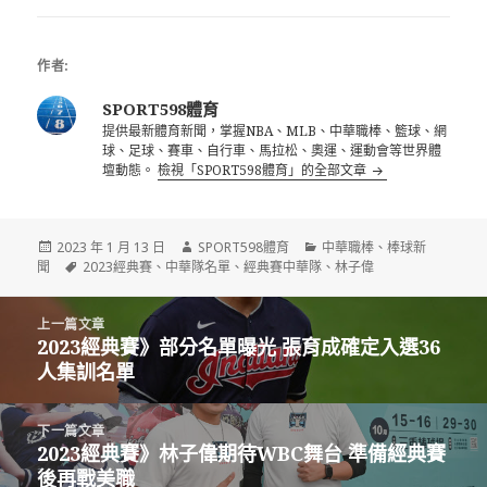
袍
作者:
SPORT598體育
提供最新體育新聞，掌握NBA、MLB、中華職棒、籃球、網
球、足球、賽車、自行車、馬拉松、奧運、運動會等世界體
壇動態。
檢視「SPORT598體育」的全部文章
發
作
分
2023 年 1 月 13 日
SPORT598體育
中華職棒
、
棒球新
佈
標
者
類
聞
2023經典賽
、
中華隊名單
、
經典賽中華隊
、
林子偉
日
籤
期:
文
上一篇文章
章
2023經典賽》部分名單曝光 張育成確定入選36
上
導
人集訓名單
一
覽
篇
文
下一篇文章
章:
2023經典賽》林子偉期待WBC舞台 準備經典賽
下
後再戰美職
一