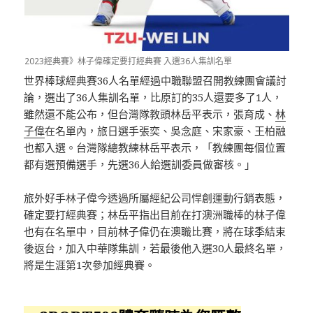
2023經典賽》林子偉確定要打經典賽 入選36人集訓名單
世界棒球經典賽36人名單經過中職聯盟召開教練團會議討
論，選出了36人集訓名單，比原訂的35人還要多了1人，
雖然還不能公布，但台灣隊教頭林岳平表示，張育成、
林
子偉
在名單內，旅日選手張奕、吳念庭、宋家豪、王柏融
也都入選。台灣隊總教練林岳平表示，「教練團每個位置
都有選預備選手，先選36人給選訓委員做審核。」
旅外好手林子偉今透過所屬經紀公司悍創運動行銷表態，
確定要打經典賽；林岳平指出目前在打澳洲職棒的林子偉
也有在名單中，目前林子偉仍在澳職比賽，將在球季結束
後返台，加入中華隊集訓，若最後他入選30人最終名單，
將是生涯第1次參加經典賽。