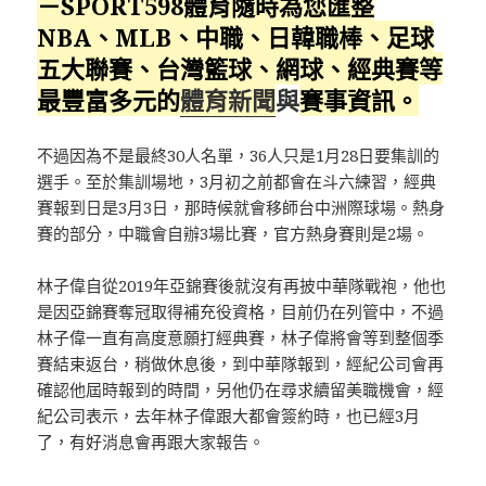
－SPORT598體育隨時為您匯整
NBA、MLB、中職、日韓職棒、足球
五大聯賽、台灣籃球、網球、經典賽等
最豐富多元的
體育新聞
與
賽事資訊。
不過因為不是最終30人名單，36人只是1月28日要集訓的
選手。至於集訓場地，3月初之前都會在斗六練習，經典
賽報到日是3月3日，那時候就會移師台中洲際球場。熱身
賽的部分，中職會自辦3場比賽，官方熱身賽則是2場。
林子偉自從2019年亞錦賽後就沒有再披中華隊戰袍，他也
是因亞錦賽奪冠取得補充役資格，目前仍在列管中，不過
林子偉一直有高度意願打經典賽，林子偉將會等到整個季
賽結束返台，稍做休息後，到中華隊報到，經紀公司會再
確認他屆時報到的時間，另他仍在尋求續留美職機會，經
紀公司表示，去年林子偉跟大都會簽約時，也已經3月
了，有好消息會再跟大家報告。