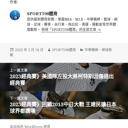
作者:
SPORT598體育
提供最新體育新聞，掌握NBA、MLB、中華職棒、籃球、網
球、足球、賽車、自行車、馬拉松、奧運、運動會等世界體
壇動態。
檢視「SPORT598體育」的全部文章
發
作
分
2023 年 2 月 18 日
SPORT598體育
中華職棒
、
棒球新
佈
者
類
聞
日
期:
文
上一篇文章
章
2023經典賽》美國隊左投大將柯特斯因傷退出
上
導
經典賽
一
覽
篇
文
下一篇文章
章:
2023經典賽》回顧2013中日大戰 王建民讓日本
下
球界都讚嘆
一
篇
文
本站採用 WordPress 建置