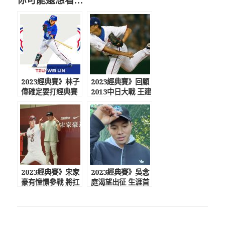
2023經典賽》林子
2023經典賽》回顧
偉確定要打經典賽
2013中日大戰 王建
入選36人集訓名單
民讓日本球界都讚
嘆
2023經典賽》宋家
2023經典賽》吳念
豪有憧憬參戰 將扛
庭渴望出征 生涯首
台灣終結者重任
度有望披國家隊戰
袍