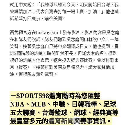
就用中文說：「我練球只練到今天，明天開始回台灣，我
會繼續加油，代表台灣去打每一場比賽，加油！」他也喊
話希望打回東京、前往美國。
西武獅官方在Instagram上發布影片，影片內容是吳念庭
在和隊友們說話，隊友們聽到吳念庭開口就說中文，一陣
笑聲，接著吳念庭自己將中文翻譯成日文，他也提到，春
訓2個階段的訓練，時間雖然不長，但託大家的福，得到
很好的訓練。他表示，返台投入經典賽比賽，會以打到東
京（複賽）、接著打到美國為目標努力，請大家替他加
油，獲得隊友熱烈掌聲。
－SPORT598體育隨時為您匯整
NBA、MLB、中職、日韓職棒、足球
五大聯賽、台灣籃球、網球、經典賽等
最豐富多元的
體育新聞
與
賽事資訊。