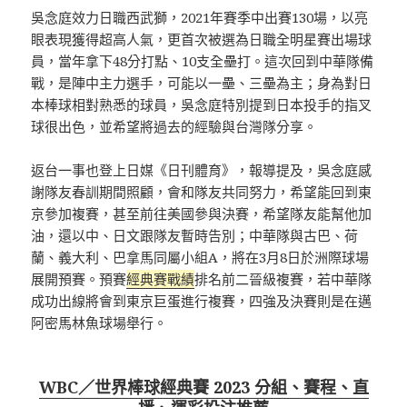
吳念庭效力日職西武獅，2021年賽季中出賽130場，以亮
眼表現獲得超高人氣，更首次被選為日職全明星賽出場球
員，當年拿下48分打點、10支全壘打。這次回到中華隊備
戰，是陣中主力選手，可能以一壘、三壘為主；身為對日
本棒球相對熟悉的球員，吳念庭特別提到日本投手的指叉
球很出色，並希望將過去的經驗與台灣隊分享。
返台一事也登上日媒《日刊體育》，報導提及，吳念庭感
謝隊友春訓期間照顧，會和隊友共同努力，希望能回到東
京參加複賽，甚至前往美國參與決賽，希望隊友能幫他加
油，還以中、日文跟隊友暫時告別；中華隊與古巴、荷
蘭、義大利、巴拿馬同屬小組A，將在3月8日於洲際球場
展開預賽。預賽
經典賽戰績
排名前二晉級複賽，若中華隊
成功出線將會到東京巨蛋進行複賽，四強及決賽則是在邁
阿密馬林魚球場舉行。
WBC／世界棒球經典賽 2023 分組、賽程、直