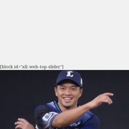
[block id="all-web-top-slider"]