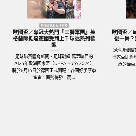
洲國家盃 足球新聞
MLB 棒球新聞
球隊身價排行 英格蘭身
MLB／今永昇太再次上演7局
1億台幣傲視群雄
生涯前9戰防禦率僅0.84百
聞、足球戰績 在今年德國舉
MLB美國職棒體育新聞、MLB戰績 
中，英格蘭以12.9億英鎊
加哥隊小熊日籍左投今永昇太（Sh
幣）的總身價傲視群雄，成為
Imanaga），持續在大聯盟締造令
隊。根據英國體育....
章，今天在主場對決海盜....