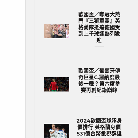
歐國盃／奪冠大熱
門『三獅軍團』英
格蘭隊抵達德國受
到上千球迷熱列歡
迎
歐國盃／葡萄牙傳
奇巨星C.羅納度最
後一舞？第六度參
賽再創紀錄巔峰
2024歐國盃球隊身
價排行 英格蘭身價
531億台幣傲視群雄