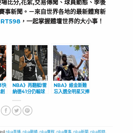
場比分,花絮,交易傳聞、球員動態、季後
賽事新聞。－來自世界各地的最新體育新
RT598
，一起掌握體壇世界的大小事！
3快
NBA》再翻艇!雷
NBA》維金斯難
G創
納德41分仍輸球
忘入選全明星又捧
鐘出
絕望 FMVP也
冠金盃衣錦還鄉
救不了快艇季後賽
5連敗！
ged
nba直播
,
nba戰績
,
nba賽程
,
nba賽事
,
nba新聞
,
nba即時
.