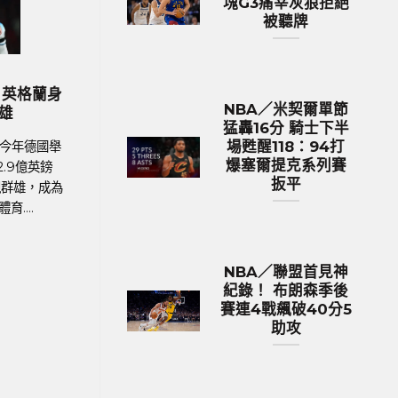
塊G3痛宰灰狼拒絕
被聽牌
NBA 籃球新聞
NBA 籃
BA／約基奇24分準大三元 衛冕軍
NBA／米契爾單節
NBA／米契爾單節
金塊G3痛宰灰狼拒絕被聽牌
半場甦醒118：9
猛轟16分 騎士下半
賽扳
場甦醒118：94打
A美國職籃體育新聞、NBA戰績 NBA西
爆塞爾提克系列賽
NBA美國職籃體育新聞
季後賽次輪，衛冕軍丹佛金塊與明尼蘇達
扳平
區季後賽次輪，克里夫
狼的系列賽意外陷入苦戰，主場吞下2連
爾提克的系列賽進行第
敗。第3戰作客來到灰狼主場，丹....
哥米契爾（Donov
NBA／聯盟首見神
紀錄！ 布朗森季後
賽連4戰飆破40分5
助攻