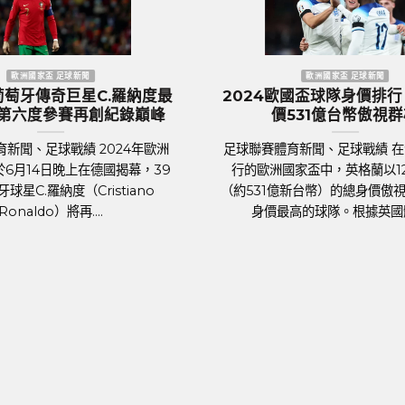
NBA 籃球新聞
無失分
NBA／席亞康25分領軍6人得分上雙
N
年首見
溜馬13分差擊退尼克逼出搶7
MLB芝
NBA美國職籃體育新聞、NBA戰績 NBA東
NB
ota
區季後賽第2輪，賽前溜馬在系列賽以2比3
區
人驚豔篇
落後尼克，回到主場背水一戰的溜馬，在沒
灰
有退路的情況下將士用命，不僅....