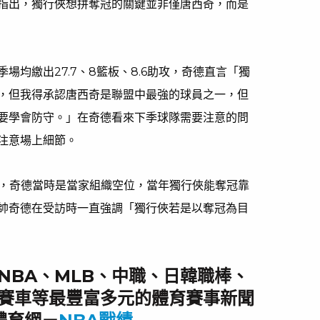
指出，獨行俠想拼奪冠的關鍵並非僅唐西奇，而是
場均繳出27.7、8籃板、8.6助攻，奇德直言「獨
，但我得承認唐西奇是聯盟中最強的球員之一，但
要學會防守。」在奇德看來下季球隊需要注意的問
注意場上細節。
冠，奇德當時是當家組織空位，當年獨行俠能奪冠靠
帥奇德在受訪時一直強調「獨行俠若是以奪冠為目
NBA、MLB、中職、日韓職棒、
賽車等最豐富多元的體育賽事新聞