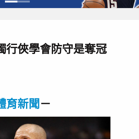
獨行俠學會防守是奪冠
體育新聞
－