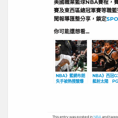
美國職業籃球NBA賽程，賽
賽及東西區總冠軍賽等職籃
聞報導匯整分享，鎖定
SPO
你可能還想看…
NBA》籃網布朗
NBA》西冠G
失手被熱搜酸爆
艇射太陽 P
最後一擊非KD遭
季後賽653分
詹姆斯嘲諷
賽聯盟最多
This entry was posted in
NBA
and tag