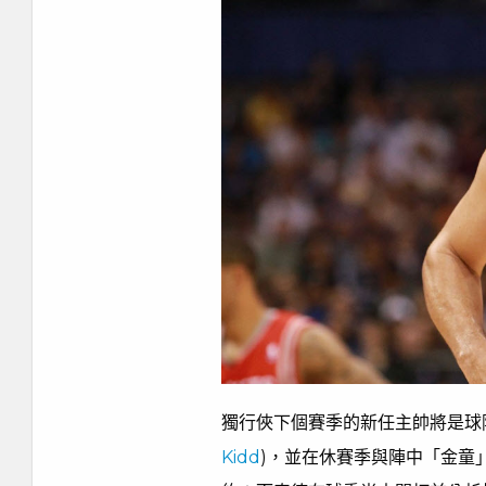
獨行俠下個賽季的新任主帥將是球隊
Kidd
)，並在休賽季與陣中「金童」