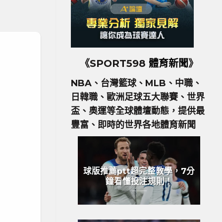
《SPORT598
體育新聞
》
NBA、台灣籃球、MLB、中職、
日韓職、歐洲足球五大聯賽、世界
盃、奧運等全球體壇動態，提供最
豐富、即時的世界各地體育新聞
球版推薦ptt超完整教學，7分
鐘看懂投注規則！