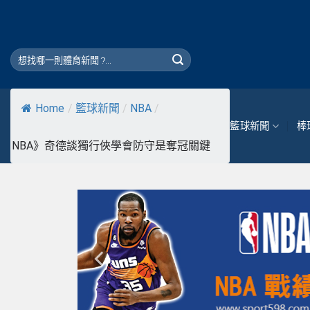
Skip
to
content
Home
/
籃球新聞
/
NBA
/
籃球新聞
棒
NBA》奇德談獨行俠學會防守是奪冠關鍵