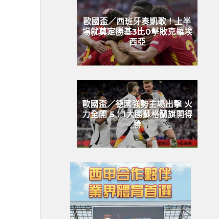
歐國盃／西班牙奏凱歌！上半
場就奠定勝基3比0擊敗克羅埃
西亞
歐國盃／德國強勢主場出擊 火
力全開 5：1大勝蘇格蘭旗開得
勝