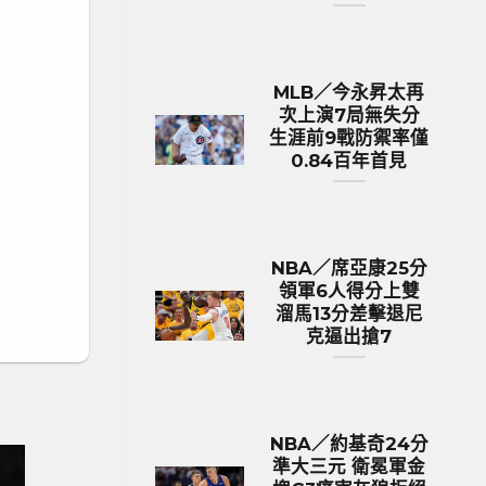
MLB／今永昇太再
次上演7局無失分
生涯前9戰防禦率僅
0.84百年首見
NBA／席亞康25分
領軍6人得分上雙
溜馬13分差擊退尼
克逼出搶7
NBA／約基奇24分
準大三元 衛冕軍金