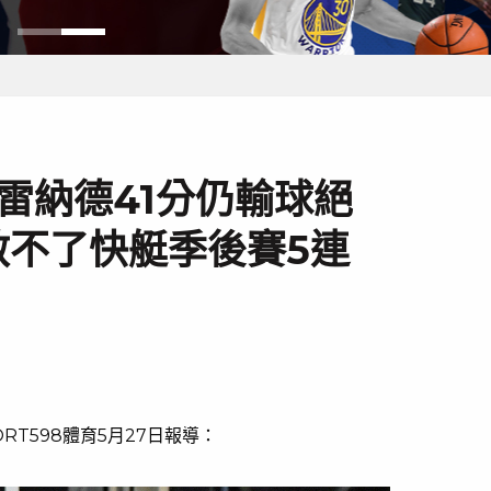
!雷納德41分仍輸球絕
救不了快艇季後賽5連
RT598體育5月27日報導：