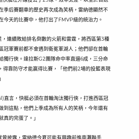
在季后賽翻車的歷史再次成為笑柄，雷納德顯然不
在今天的比賽中，他打出了FMVP級的統治力。
星，連續敗給排名倒數的火箭和雷霆，將西區第3種
區冠軍賽前都不會遇到衛冕軍湖人；他們卻在首輪
給獨行俠。達拉斯G2團隊命中率直逼6成，三分命
示，得靠防守才能贏得比賽，「他們前2場的投籃表現
」
O’Neal)直言，快艇必須在首輪淘汰獨行俠，打進西區冠
做到這點，他們上季成為所有人的笑柄，今年還有
就真的完蛋了。」
rk》4月就曾披露，雷納德今夏可能有興趣前進南灘聯手