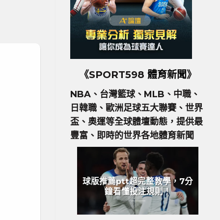
《SPORT598
體育新聞
》
NBA、台灣籃球、MLB、中職、
日韓職、歐洲足球五大聯賽、世界
盃、奧運等全球體壇動態，提供最
豐富、即時的世界各地體育新聞
球版推薦ptt超完整教學，7分
鐘看懂投注規則！