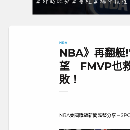
NBA
NBA》再翻艇
望 FMVP也
敗！
NBA美國職籃新聞匯整分享－SPO