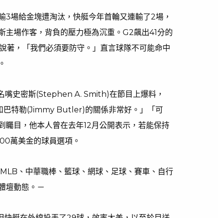
連輸3場給金塊遭淘汰，快艇今年首輪又連輸了2場，
斯主場作客，背負的壓力極為沉重。G2飆出41分的
複說著，「我們必須要防守。」直言球隊不可能命中
。
密斯(Stephen A. Smith)在節目上爆料，
特勒(Jimmy Butler)的關係非常好。」「可
到矚目，他本人曾在去年12月公開表示，若能保持
00萬美金的球員選項。
、MLB、中華職棒、籃球、網球、足球、賽車、自行
體壇動態。－
，但快艇在外線投丟了29球，效率太差，以至於目送