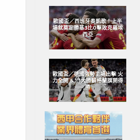
歐國盃／西班牙奏凱歌！上半
場就奠定勝基3比0擊敗克羅埃
西亞
歐國盃／德國強勢主場出擊 火
力全開 5：1大勝蘇格蘭旗開得
勝