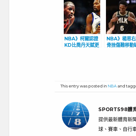
NBA》柯爾認證
NBA》楊恩
KD比喬丹天賦更
骨挫傷難移動
高 魔術強森推薦
G4 最佳第6
湖人挖CP3組3巨
魯長老頂替先
頭
21分
This entry was posted in
NBA
and tag
SPORT598體
提供最新體育新聞
球、賽車、自行