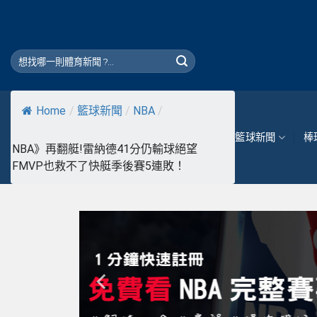
Skip
to
content
Home
/
籃球新聞
/
NBA
/
籃球新聞
棒
NBA》再翻艇!雷納德41分仍輸球絕望
FMVP也救不了快艇季後賽5連敗！