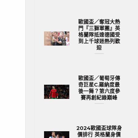
歐國盃／奪冠大熱
門『三獅軍團』英
格蘭隊抵達德國受
到上千球迷熱列歡
迎
歐國盃／葡萄牙傳
奇巨星C.羅納度最
後一舞？第六度參
賽再創紀錄巔峰
2024歐國盃球隊身
價排行 英格蘭身價