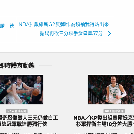
NBA》戴維斯G2反彈!作為領袖我得站出來
領勝 德
搧鍋再砍三分聯手詹皇轟57分
即時體育動態
歐洲國家盃 足球新聞
歐洲國家盃
歐國盃／奪冠大熱門『三獅軍團』英
歐國盃／葡萄牙傳
格蘭隊抵達德國受到上千球迷熱列歡
後一舞？第六度
迎