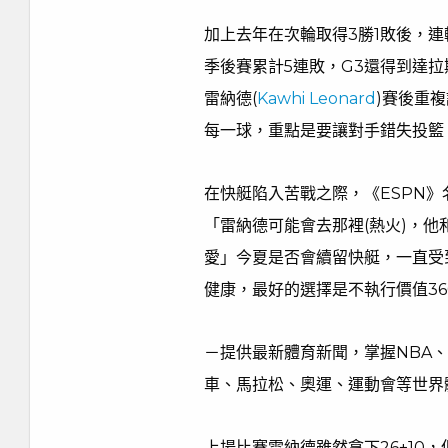
加上去年在次輪取得3勝1敗後，
季後賽累計5連敗，G3還得到達拉
雷納德(
Kawhi Leonard
)賽後重
每一球，重點是要讓對手錯失投籃
在快艇陷入苦戰之際，《ESPN》名嘴史
「雷納德可能會去那裡(熱火)，他和巴
愛」今夏是否會續留快艇，一直受
健康，最好的選擇是不執行價值36
－提供最新體育新聞，掌握NBA
車、馬拉松、奧運、運動會等世界
上場比賽雷納德雖然拿下26+10