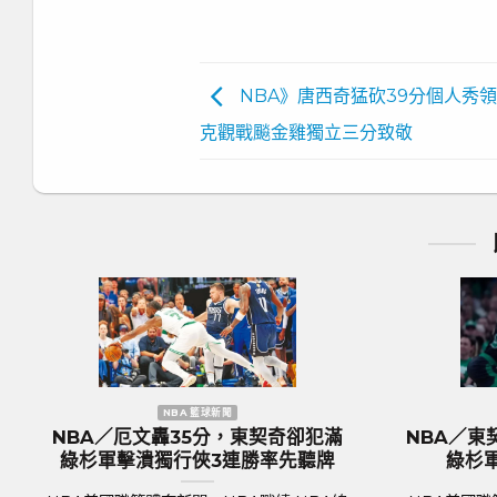
NBA》唐西奇猛砍39分個人秀
克觀戰飈金雞獨立三分致敬
NBA 籃球新聞
仍做白工
NBA／KP復出組塞爾提克完全體 綠
行俠
杉軍捍衛主場18分差大勝率先開胡