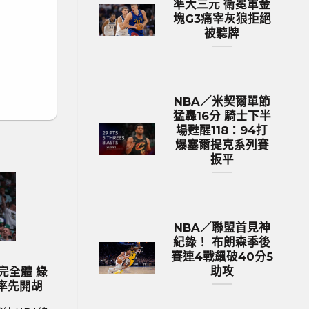
準大三元 衛冕軍金
塊G3痛宰灰狼拒絕
被聽牌
NBA／米契爾單節
猛轟16分 騎士下半
場甦醒118：94打
爆塞爾提克系列賽
扳平
NBA／聯盟首見神
紀錄！ 布朗森季後
賽連4戰飆破40分5
 足球新聞
歐洲國家盃 足球新聞
助攻
奇巨星C.羅納度最
2024歐國盃球隊身價排行 英格蘭
參賽再創紀錄巔峰
價531億台幣傲視群雄