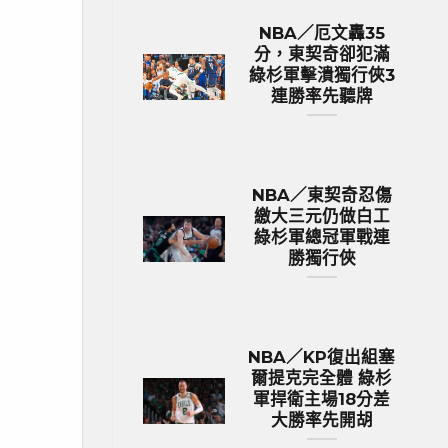
NBA／厄文轟35
分，東契奇卻犯滿
綠杉軍擊潰獨行俠3
連勝率先聽牌
NBA／東契奇忍傷
繳大三元仍做白工
綠杉軍總冠軍戰連
勝獨行俠
NBA／KP復出組塞
爾提克完全體 綠杉
軍捍衛主場18分差
大勝率先開胡