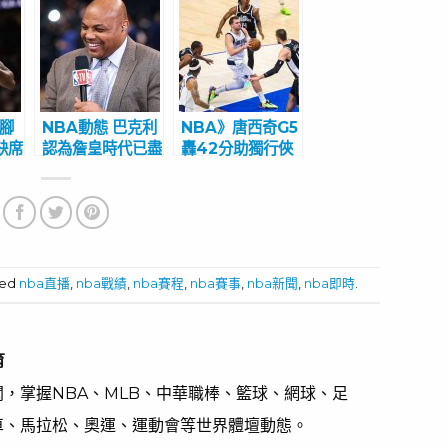
右腳
NBA動態 巴克利
NBA》唐西奇G5
缺席
認為詹皇時代已盡
轟42分助獨行俠
人
頭
聽牌 自評：應該
發砍
打得更好
ged
nba直播
,
nba戰績
,
nba賽程
,
nba賽事
,
nba新聞
,
nba即時
.
育
，掌握NBA、MLB、中華職棒、籃球、網球、足
車、馬拉松、奧運、運動會等世界體壇動態。