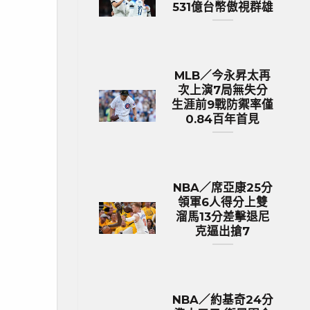
531億台幣傲視群雄
MLB／今永昇太再
次上演7局無失分
生涯前9戰防禦率僅
0.84百年首見
NBA／席亞康25分
領軍6人得分上雙
溜馬13分差擊退尼
克逼出搶7
NBA／約基奇24分