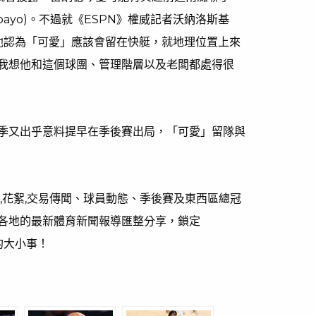
bayo)。不過就《ESPN》權威記者沃納洛斯基
)的觀察，他認為「可愛」應該會留在快艇，就地理位置上來
我想他和這個球團、管理階層以及老闆都處得很
季又出乎意料提早在季後賽出局，「可愛」留隊與
,花絮,交易傳聞、球員動態、季後賽及東西區總冠
各地的最新體育新聞報導匯整分享，鎖定
的大小事！