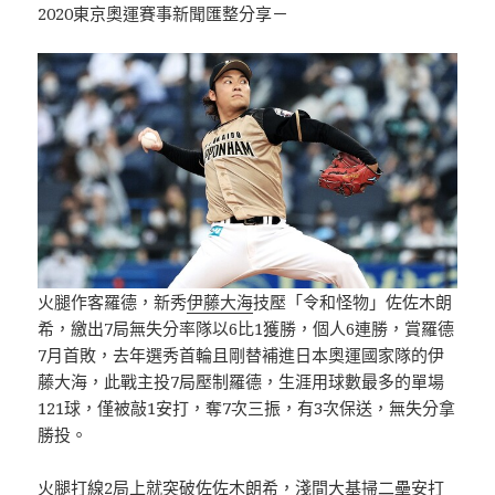
2020東京奧運賽事新聞匯整分享－
火腿作客羅德，新秀
伊藤大海
技壓「令和怪物」佐佐木朗
希，繳出7局無失分率隊以6比1獲勝，個人6連勝，賞羅德
7月首敗，去年選秀首輪且剛替補進日本奧運國家隊的伊
藤大海，此戰主投7局壓制羅德，生涯用球數最多的單場
121球，僅被敲1安打，奪7次三振，有3次保送，無失分拿
勝投。
火腿打線2局上就突破佐佐木朗希，淺間大基掃二壘安打