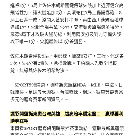
進帳2分，5局上佐佐木朗希關鍵傳球失誤加上近藤健介高
飛犧牲打，讓火腿追加2分，髙濱祐仁7局上轟陽春砲，8
局上石井一成、淺間大基安打串聯，再由西川遙輝滾地球
追加1分，火腿全場共拿下6分，交流賽後單場最多得分。
羅德8局下才攻破火腿防線，利用兩安打及對方守備失誤
攻下唯一1分，火腿最終以5分差獲勝。
佐佐木朗希僅投5局，用85球，被敲8安打，三振、保送各
3次，失4分有2責失，承擔敗戰。王柏融未先發全場板
凳，無緣與佐佐木朗希對決。
－SPORT598體育，隨時為您匯整NBA、MLB、中職、日
韓職棒、足球五大聯賽、台灣籃球、網球、賽車等最豐富
多元的體育賽事新聞資訊。－
運彩開盤挺東奧台灣英雄 超高賠率穩定盤口 贏球獲利
勝券在手
東奧看SPORT體育網隨時掌控賽事動態，獲取最新奧運競