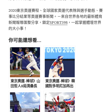
2020東京奧運賽程、全球國家奧運代表隊與選手動態、賽
事比分結果等奧運賽事新聞。－來自世界各地的最新體育
新聞報導匯整分享，鎖定
SPORT598
，一起掌握體壇世界
的大小事！
你可能還想看…
東京奧運-棒球》山
東京奧運-棒球》韓
田哲人8局清壘長
國對多明尼加再出
打 日本5比2力克
奇招 隊長金賢洙
韓國闖進金牌戰
再見安打4比3逆轉