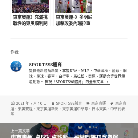
東京奧運》充滿挑
東京奧運-》多明尼
戰性的東奧順利閉
加擊敗委內瑞拉重
幕 艾菲爾鐵塔掌
返奧運 上次參賽
旗接手巴黎奧運
是1992年巴賽隆納
奧運
作者:
SPORT598體育
提供最新體育新聞，掌握NBA、MLB、中華職棒、籃球、網
球、足球、賽車、自行車、馬拉松、奧運、運動會等世界體
壇動態。
檢視「SPORT598體育」的全部文章
發
作
分
標
2021 年 7 月 10 日
SPORT598體育
東京奧運
東京奧
佈
者
類
籤
運
、
東奧賽程
、
東京奧運新聞
、
東京奧運中華隊
、
日本東奧
、
中華代表
日
隊
期:
文
上一篇文章
章
東京奧運-桌球》桌球新一哥林昀儒初登奧運
上