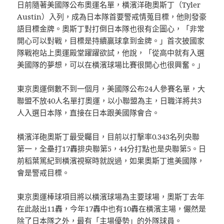
日前隨著美國隊公布奧運名單，橫濱洋砲奧斯丁（Tyler
Austin）入列，成為日本隊首要警戒情蒐目標，他則發豪
語目標金牌。奧斯丁對打倒日本隊也很有企圖心，「非常
開心可以對戰，目標是持續贏球拿到金牌。」首次披國家
隊戰袍站上奧運殿堂躍躍欲試，他說，「從高中就有入選
美國隊的夢想，可以在橫濱球場比賽很開心也很興奮。」
東京奧運倒數不到一個月，美國隊公布24人參賽名單，大
聯盟不放40人名單打奧運，以小聯盟為主，日職洋將共3
人入選日本隊，直接在日本跟美國隊會合。
橫濱洋砲奧斯丁最受矚目，目前以打擊率0.343名列央聯
第一，全壘打17轟排央聯第5，44分打點也是央聯第5。日
前稻葉篤紀到橫濱視察時就說過，如果奧斯丁進美國隊，
會是警戒目標。
東京奧運棒球項目將以橫濱球場為主要球場，奧斯丁去年
在此敲出11轟，今年17轟中也有10轟在橫濱主場，儼然是
除了日本隊之外，最有「主場優勢」的外隊球員。