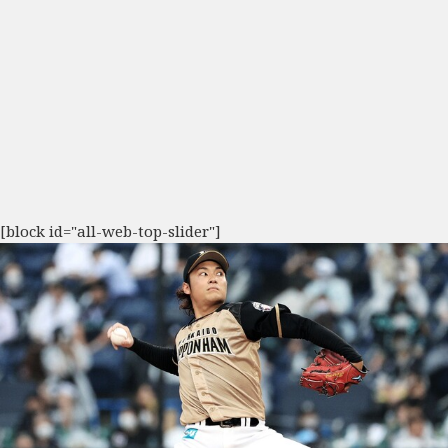
[block id="all-web-top-slider"]