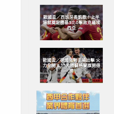
歐國盃／西班牙奏凱歌！上半
場就奠定勝基3比0擊敗克羅埃
西亞
歐國盃／德國強勢主場出擊 火
力全開 5：1大勝蘇格蘭旗開得
勝