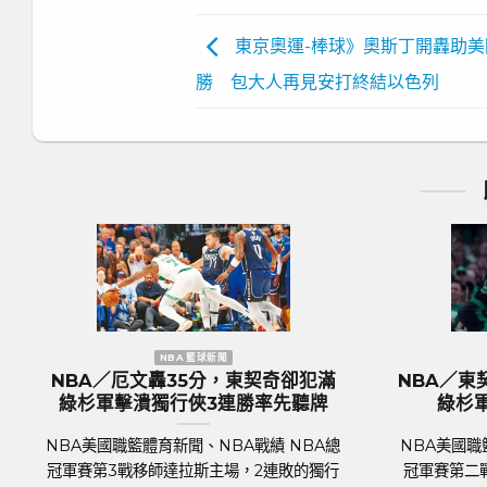
東京奧運-棒球》奧斯丁開轟助美
勝 包大人再見安打終結以色列
歐洲國家盃 足球新聞
體 綠
歐國盃／奪冠大熱門『三獅軍團』英
歐
開胡
格蘭隊抵達德國受到上千球迷熱列歡
後
迎
NBA總
足
足球聯賽體育新聞、足球戰績 萬眾矚目的
克主場
國家