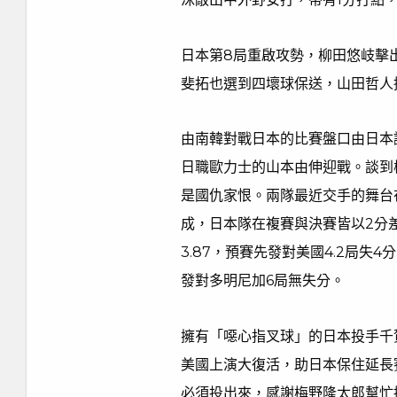
日本第8局重啟攻勢，柳田悠岐擊
斐拓也選到四壞球保送，山田哲人
由南韓對戰日本的比賽盤口由日本
日職歐力士的山本由伸迎戰。談到
是國仇家恨。兩隊最近交手的舞台
成，日本隊在複賽與決賽皆以2分
3.87，預賽先發對美國4.2局失4
發對多明尼加6局無失分。
擁有「噁心指叉球」的日本投手千
美國上演大復活，助日本保住延長
必須投出來，感謝梅野隆太郎幫忙