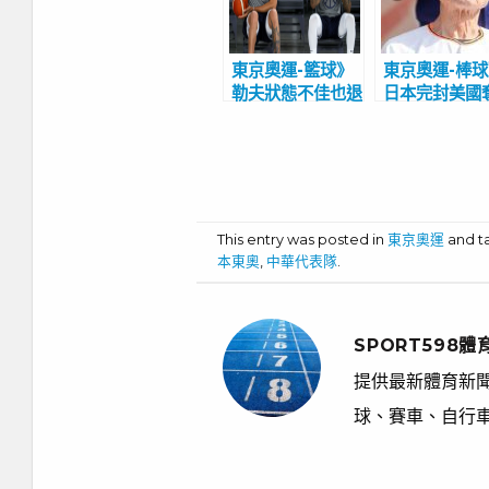
東京奧運-籃球》
東京奧運-棒
勒夫狀態不佳也退
日本完封美國
隊 麥基、馬刺後
史性首金! 王
衛頂替 美國男籃
治喜悅：這面
戰力榜僅排第3
金牌很特別
This entry was posted in
東京奧運
and 
本東奧
,
中華代表隊
.
SPORT598體
提供最新體育新聞
球、賽車、自行