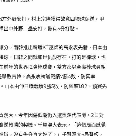
出左外野安打，村上宗隆獲得故意四壞球保送，甲
揮出中外野二壘安打，帶有3分打點。
讓分，南韓推出韓職KT巫師的高永表先發，日本由
棒球，日韓之間就如世仇般存在，打的是棒球，也
在前年的世界12強棒球賽，雙方都以全職棒球員組
差擊敗南韓。高永表韓職戰績7勝4敗，防禦率
分。山本由伸日職戰績9勝5敗，防禦率1.82，預賽先
賀滉大，今年因傷低潮仍入選奧運代表隊，2日對
賽逆轉勝的契機。千賀滉大表示，「這個局面感覺
擋球，沒有失分真太好了。」千賀滉大6局登板，