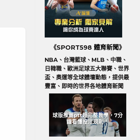
《SPORT598
體育新聞
》
NBA、台灣籃球、MLB、中職、
日韓職、歐洲足球五大聯賽、世界
盃、奧運等全球體壇動態，提供最
豐富、即時的世界各地體育新聞
球版推薦ptt超完整教學，7分
鐘看懂投注規則！