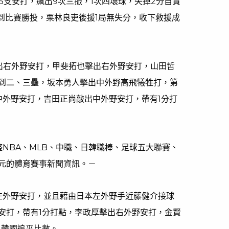
出5支安打，飆出9次三振，1次四壞球，失掉2分自責
拿到比賽勝投，栗林良吏後援1局無失分，收下救援成
出右外野安打，甲斐拓也擊出右外野安打，山田哲
到二、三壘，坂本勇人擊出中外野高飛犧牲打，第
中外野安打，吉田正尚敲出中外野安打，帶有1分打
匯整NBA、MLB、中職、日韓職棒、足球五大聯賽、
元的體育賽事新聞資訊。－
左外野安打，並且藉由日本左外野手近藤健介接球
安打，帶有1分打點，李政厚擊出右外野安打，金賢
，韓國追平比數。