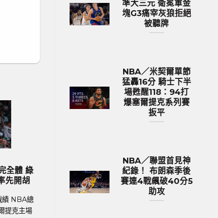
準大三元 衛冕軍金
塊G3痛宰灰狼拒絕
被聽牌
NBA／米契爾單節
猛轟16分 騎士下半
場甦醒118：94打
爆塞爾提克系列賽
扳平
NBA／聯盟首見神
足球新聞
MLB 棒球新聞
身價排行 英格蘭身
MLB／今永昇太再次上演7局無失分
紀錄！ 布朗森季後
幣傲視群雄
生涯前9戰防禦率僅0.84百年首見
賽連4戰飆破40分5
助攻
戰績 在今年德國舉
MLB美國職棒體育新聞、MLB戰績 MLB
蘭以12.9億英鎊
加哥隊小熊日籍左投今永昇太（Shota