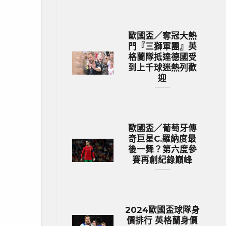
歐國盃／奪冠大熱
門『三獅軍團』英
格蘭隊抵達德國受
到上千球迷熱列歡
迎
歐國盃／葡萄牙傳
奇巨星C.羅納度最
後一舞？第六度參
賽再創紀錄巔峰
2024歐國盃球隊身
價排行 英格蘭身價