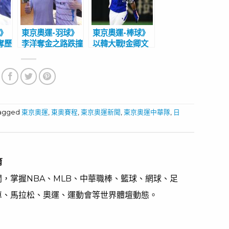
球》
東京奧運-羽球》
東京奧運-棒球》
奪歷
李洋奪金之路跌撞
以韓大戰!金卿文
貞
感謝多貴人 爸
苦喊贏得艱辛 李
奧運
爸：他想向偶像郭
政厚開轟目標是奪
婞淳學習
冠
tagged
東京奧運
,
東奧賽程
,
東京奧運新聞
,
東京奧運中華隊
,
日
育
，掌握NBA、MLB、中華職棒、籃球、網球、足
車、馬拉松、奧運、運動會等世界體壇動態。