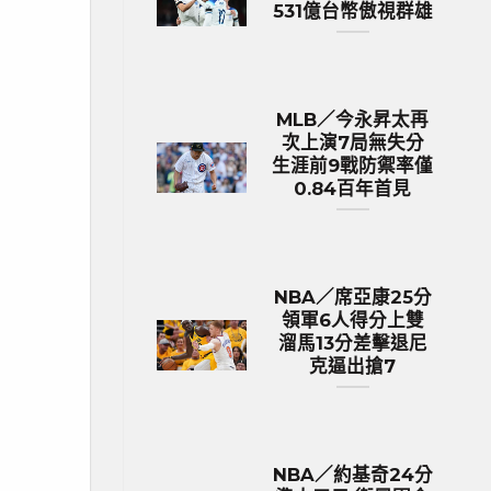
531億台幣傲視群雄
MLB／今永昇太再
次上演7局無失分
生涯前9戰防禦率僅
0.84百年首見
NBA／席亞康25分
領軍6人得分上雙
溜馬13分差擊退尼
克逼出搶7
NBA／約基奇24分