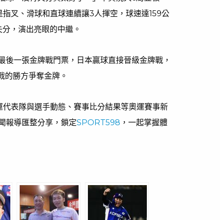
指叉、滑球和直球連續讓3人揮空，球速達159公
失分，演出亮眼的中繼。
最後一張金牌戰門票，日本贏球直接晉級金牌戰，
之戰的勝方爭奪金牌。
奧運代表隊與選手動態、賽事比分結果等奧運賽事新
聞報導匯整分享，鎖定
SPORT598
，一起掌握體