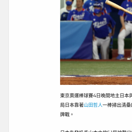
東京奧運棒球賽4日晚間地主日本
局日本靠著
山田哲人
一棒掃出清壘
牌戰。