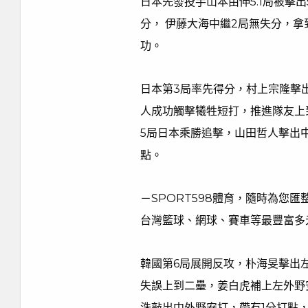
日本先發投手山本由伸5.1局被擊
分， 伊藤大海中繼2局無失分，
功。
日本第3局率先得分，村上宗隆擊
人成功觸擊犧牲短打，推進隊友上
5局日本乘勝追擊，山田哲人擊出
點。
－SPORT598體育，隨時為您
台灣籃球、網球、賽車等最豐富多
韓國第6局展開反攻，朴海旻擊出
失誤上到二壘，姜白虎補上左外野
洙敲出中外野安打，帶有1分打點