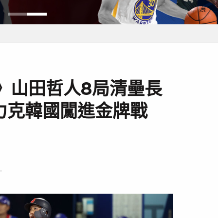
》山田哲人8局清壘長
力克韓國闖進金牌戰
－