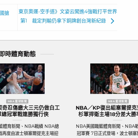
東京奧運-空手道》文姿云闖進4強戰打平世界
國搶
第1 裁定判輸仍拿下銅牌創台灣新紀錄
即時體育動態
歐洲國家盃 足球新聞
歐洲國家盃 
國盃／葡萄牙傳奇巨星C.羅納度最
2024歐國盃球隊
一舞？第六度參賽再創紀錄巔峰
價531億台
球聯賽體育新聞、足球戰績 2024年歐洲
足球聯賽體育新聞、足球
盃即將於6月14日晚上在德國揭幕，39
行的歐洲國家盃中，英格