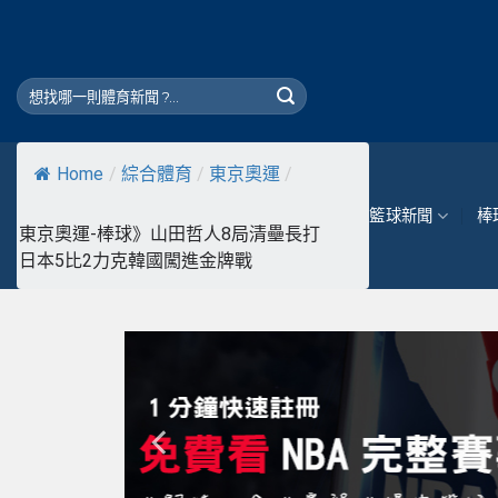
Skip
to
content
Home
/
綜合體育
/
東京奧運
/
籃球新聞
棒
東京奧運-棒球》山田哲人8局清壘長打
日本5比2力克韓國闖進金牌戰