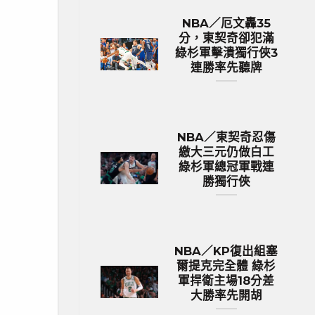
NBA／厄文轟35
分，東契奇卻犯滿
綠杉軍擊潰獨行俠3
連勝率先聽牌
NBA／東契奇忍傷
繳大三元仍做白工
綠杉軍總冠軍戰連
勝獨行俠
NBA／KP復出組塞
爾提克完全體 綠杉
軍捍衛主場18分差
大勝率先開胡