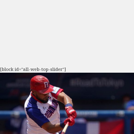
[block id="all-web-top-slider"]