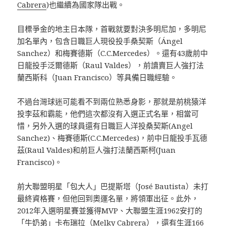
Cabrera
)也繼續為國家隊出戰。
目標爭金的地主日本隊，首戰就要對決多明尼加，多明尼
加名單內，包含日職巨人現役投手桑契斯（Ángel
Sanchez）和梅賽德斯（C.C.Mercedes）。還有43歲前中
日龍投手泛爾德斯（Raul Valdes），前讀賣巨人強打法
蘭西斯科（Juan Francisco）等具備日職經驗。
不過台灣球迷可能看不到兩位熟悉身影，那就是前桃猿洋
投李茲和霸能，他們這次都沒有入選正式名單，相當可
惜，另外入選的球員還有日職巨人洋投桑契斯(Angel
Sanchez)、梅賽德斯(C.C.Mercedes)，前中日龍投手瓦德
茲(Raul Valdes)和前巨人強打法蘭西斯柯(​Juan
Francisco)。
前大聯盟明星「包大人」巴提斯塔（José Bautista）未打
最終資格賽，但他回到奧運名單，將領軍出征。此外，
2012年入選明星賽並獲得MVP、大聯盟生涯1962安打的
「牛奶弟」卡布瑞拉（Melky Cabrera），還有生涯166