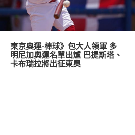
東京奧運-棒球》包大人領軍 多
明尼加奧運名單出爐 巴提斯塔、
卡布瑞拉將出征東奧