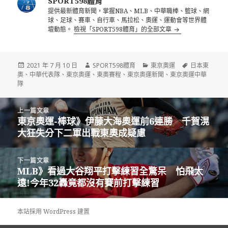
SPORT598體育
提供最新體育新聞，掌握NBA、MLB、中華職棒、籃球、網
球、足球、賽車、自行車、馬拉松、奧運、運動會等世界體
壇動態。
檢視「SPORT598體育」的全部文章
發
作
分
標
2021 年 7 月 10 日
SPORT598體育
東京奧運
日本東
佈
者
類
籤
奧
、
中華代表隊
、
東京奧運
、
東奧賽程
、
東京奧運新聞
、
東京奧運中華
日
隊
期:
文
上一篇文章
章
東京奧運-棒球》伊藤大海奧運前6連勝 千賀滉
上
導
大狂失分下二軍出戰東奧成疑慮
一
覽
篇
文
下一篇文章
章:
MLB》看過大谷翔平打擊練習全驚呆 怕飛太
下
遠!今年32轟竟都沒有賽前打擊練習
一
篇
文
本站採用 WordPress 建置
章: