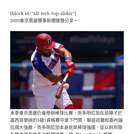
[block id="all-web-top-slider"]
2020東京奧運賽事新聞匯整分享－
本季東京奧運仍會舉辦棒球比賽，而多明尼加在前陣子於
墨西哥舉辦的3搶1資格賽中拿下門票，擊退荷蘭和委內瑞
拉兩大強敵，而多明尼加本身就是棒球強國，從以前到現