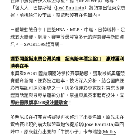
在陣中擁有許多大聯盟球星。據《NewsWep》報導，
「包大人」巴提斯塔（
José Bautista
）將領軍出征東京奧
運，前桃猿洋投李茲、霸能都沒有在名單內。
－體壇動態分享︱匯整NBA、MLB、中職、日韓職棒、足
球五大聯賽、網壇、賽車等最豐富多元的體育賽事新聞資
訊。－SPORT598體育網－
運彩開盤挺東奧台灣英雄 超高賠率穩定盤口 贏球獲利
勝券在手
東奧看SPORT體育網隨時掌控賽事動態，獲取最新奧運競
賽體育新聞，運彩投注賠率、技巧深入分析，結合國際運
彩市場認可運彩系統之一，與多位運彩專家探討東京奧運
體育話題與最專業運彩分析，掌握東奧賽事體育投注，
立
即註冊限額享168投注體驗金
！
多明尼加在打完資格賽後再次整理了出賽名單，原先未在
資格賽出現的前大聯盟重炮包提斯塔(Jose Bautista)重回
陣中，原來就有出賽的「牛奶小子」卡布瑞拉(
Melky