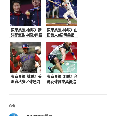
東京奧運-羽球》麟
東京奧運-棒球》山
洋配擊敗中國3連霸
田哲人8局清壘長
美夢 勇奪台灣奧
打 日本5比2力克
運羽球首面金牌
韓國闖進金牌戰
東京奧運-棒球》美
東京奧運-羽球》台
洲資格賽／球迷悶
灣羽球隊東奧後造
壞熬夜搶看 古巴主
訪熊本行取消 日
砲德斯潘耶肩傷麻
媒：疫情影響非常
煩
遺憾
作者: