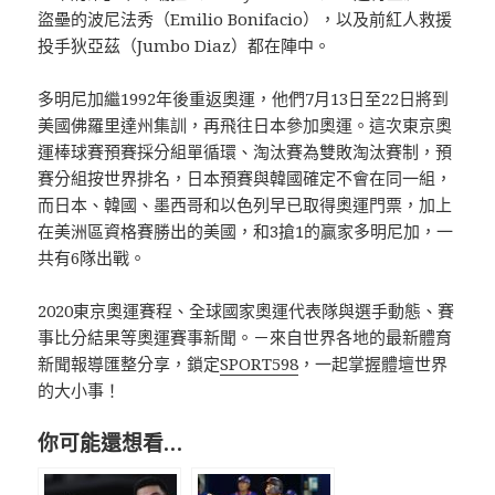
盜壘的波尼法秀（Emilio Bonifacio），以及前紅人救援
投手狄亞茲（Jumbo Diaz）都在陣中。
多明尼加繼1992年後重返奧運，他們7月13日至22日將到
美國佛羅里達州集訓，再飛往日本參加奧運。這次東京奧
運棒球賽預賽採分組單循環、淘汰賽為雙敗淘汰賽制，預
賽分組按世界排名，日本預賽與韓國確定不會在同一組，
而日本、韓國、墨西哥和以色列早已取得奧運門票，加上
在美洲區資格賽勝出的美國，和3搶1的贏家多明尼加，一
共有6隊出戰。
2020東京奧運賽程、全球國家奧運代表隊與選手動態、賽
事比分結果等奧運賽事新聞。－來自世界各地的最新體育
新聞報導匯整分享，鎖定
SPORT598
，一起掌握體壇世界
的大小事！
你可能還想看…