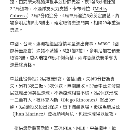
拉，由前樂天桃猿洋投李茲掛帥先發，挨1發3分砲僅投
2.2局退場，不過隊友火力支援，卡布瑞拉（
Melky
Cabrera
）3局2分砲追分，4局單局灌進6分奠定勝基，終
場多明尼加8比5勝出，確定取得奧運門票，相隔29年重返
奧運。
中國、台灣、澳洲相繼因疫情考量退出賽事，WBSC（國
際棒壘總會）決議不遞補，6搶1變3搶1，多明尼加在預賽
取得2勝，委內瑞拉昨役扣倒荷蘭，兩隊晉級決賽爭奪奧
運最終資格。
李茲此役僅投2.2局被敲5安，包括1轟，失掉3分皆為責
失，另有3次三振、3次保送，無關勝敗。37歲李茲先發開
局就飆出96英里速球，不過控球相當不穩，2局保送形成
一二壘有人，被林克內斯（Diego Rincones）擊出3分
砲，3局續投又投出2保送，留下滿壘退場，後援馬瑞尼茲
（Jhan Marinez）登板順利解危，也讓球隊得以反攻。
－提供最新體育新聞，掌握NBA、MLB、中華職棒、籃