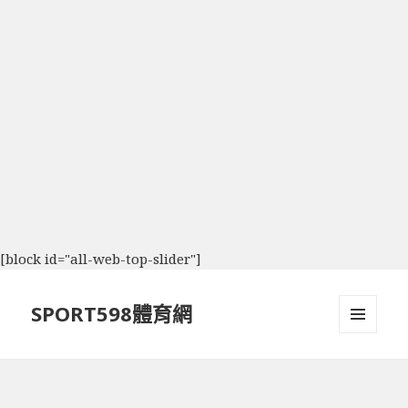
[block id="all-web-top-slider"]
SPORT598體育網
選單及
小工具