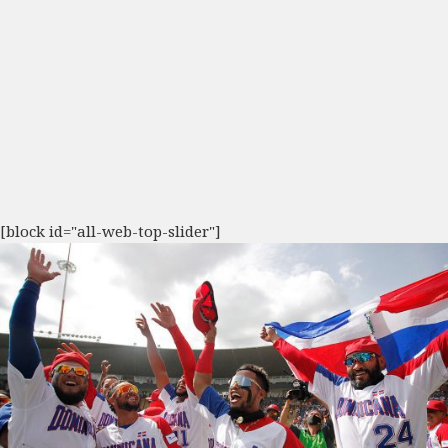
[block id="all-web-top-slider"]