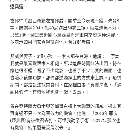
返奧運。
富邦悍將墨西哥籍左投邦威，開季至今表現不錯，先發9
場，防禦率2.94，投49局送出64次三振，就是運氣不好，
只拿1勝，倒是最近關心墨西哥將進軍東京奧運棒球賽，
並表示如果國家真得徵召他，會好好考慮。
邦威與妻子、3個小孩，一家人都在台灣，他說：「原本
我就是最喜歡跟家人相處，所以這段時間無法出門，待在
家也很不錯，看了不少電影，也看了不少比賽的畫面，也
會陪小孩做功課，都們都透過線上的方式來上課。」疫情
期間，都是設法採買食材，在家裡由妻子負責烹煮，「遇
到休假時，有時候我也會一起下去煮。」
曾在亞特蘭大勇士與芝加哥白襪上大聯盟的邦威，過去其
實有過不只一次為國效力的機會，他說：「2013年那次
(經典賽)有被徵召去打，可惜我動了手術，2017年那次也
有機會，結果還是受傷沒去。」