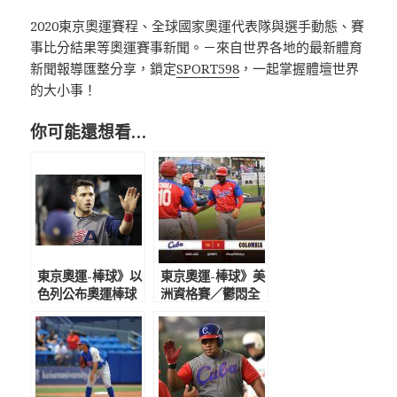
2020東京奧運賽程、全球國家奧運代表隊與選手動態、賽
事比分結果等奧運賽事新聞。－來自世界各地的最新體育
新聞報導匯整分享，鎖定
SPORT598
，一起掌握體壇世界
的大小事！
你可能還想看…
東京奧運-棒球》以
東京奧運-棒球》美
色列公布奧運棒球
洲資格賽／鬱悶全
名單8人具大聯盟
出!紅色閃電狂炸18
大聯盟257轟強打
安 古巴7局扣倒哥
代表金斯勒領軍
倫比亞