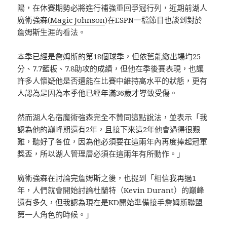
陽，在休賽期勢必將進行補強重回爭冠行列，近期前湖人
魔術強森(
Magic Johnson
)在ESPN一檔節目也談到對於
詹姆斯生涯的看法。
本季已經是詹姆斯的第18個球季，但依舊能繳出場均25
分、7.7籃板、7.8助攻的成績，但他在季後賽表現，也讓
許多人懷疑他是否還能在比賽中維持高水平的狀態，更有
人認為是因為本季他已經年滿36歲才導致受傷。
然而湖人名宿魔術強森完全不贊同這點說法，並表示「我
認為他的巔峰期還有2年，且接下來這2年他會過得很艱
難，聽好了各位，因為他必須要在這兩年內再度捧起冠軍
獎盃，所以湖人管理層必須在這兩年有所動作。」
魔術強森在討論完詹姆斯之後，也提到「相信我再過1
年，人們就會開始討論杜蘭特（Kevin Durant）的巔峰
還有多久，但我認為現在是KD開始準備接手詹姆斯聯盟
第一人角色的時候。」