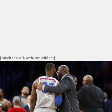
[block id="all-web-top-slider"]