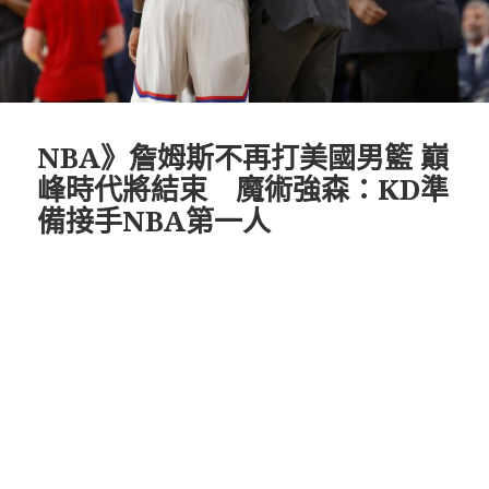
NBA》詹姆斯不再打美國男籃 巔
峰時代將結束 魔術強森：KD準
備接手NBA第一人