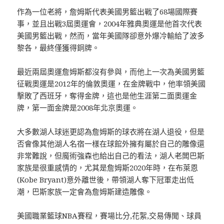
作為一位老將，詹姆斯代表美國男籃出戰了68場國際賽
事，並且出戰3屆奧運會，2004年雅典奧運是他首次代表
美國男籃出戰，然而，當年美國隊卻意外爆冷輸給了波多
黎各，最終僅獲得銅牌。
最近兩屆奧運詹姆斯都沒有參與，而他上一次為美國男籃
征戰奧運是2012年的倫敦奧運，在金牌戰中，他率領美國
擊敗了西班牙，奪得金牌，這也是他生涯第二面奧運金
牌，第一面金牌是2008年北京奧運。
大多數湖人球迷更認為詹姆斯的球衣將在湖人退役，但是
否會像其他湖人名宿一樣在球館外擁有屬於自己的雕像還
非常難說，但魔術強森也給出自己的看法，湖人老闆巴斯
家族是很重感情的，尤其是詹姆斯2020年時，在布萊恩
(Kobe Bryant)意外離世後，帶領湖人奪下冠軍走出低
潮，巴斯家族一定會為詹姆斯建造雕像。
美國職業籃球NBA賽程，賽場比分,花絮,交易傳聞、球員