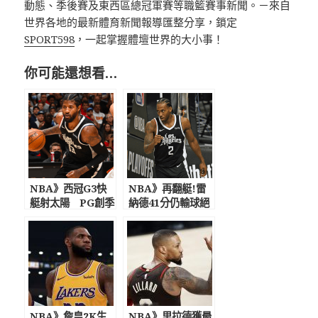
動態、季後賽及東西區總冠軍賽等職籃賽事新聞。－來自
世界各地的最新體育新聞報導匯整分享，鎖定
SPORT598
，一起掌握體壇世界的大小事！
你可能還想看…
NBA》西冠G3快
NBA》再翻艇!雷
艇射太陽 PG創季
納德41分仍輸球絕
後賽653分鐘出賽
望 FMVP也救不
聯盟最多
了快艇季後賽5連
敗！
NBA》詹皇2K生
NBA》里拉德獲最