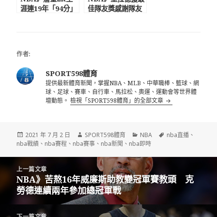
涯連19年「94分」
佳隊友獎感謝隊友
以上 坦圖不服能
們 IG卻發文暗示
力值僅90分
離隊：我到底還要
奉獻多久
作者:
SPORT598體育
提供最新體育新聞，掌握NBA、MLB、中華職棒、籃球、網
球、足球、賽車、自行車、馬拉松、奧運、運動會等世界體
壇動態。
檢視「SPORT598體育」的全部文章
發
作
分
標
2021 年 7 月 2 日
SPORT598體育
NBA
nba直播
、
佈
者
類
籤
nba戰績
、
nba賽程
、
nba賽事
、
nba新聞
、
nba即時
日
期:
文
上一篇文章
章
NBA》苦熬16年威廉斯助教變冠軍賽教頭 克
上
導
勞德連續兩年參加總冠軍戰
一
覽
篇
文
下一篇文章