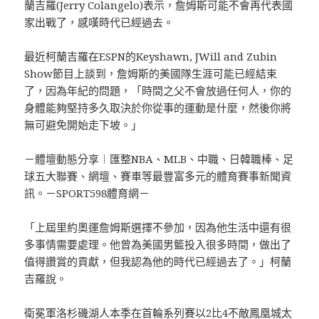
蘭吉羅(Jerry Colangelo)表示，詹姆斯可能不會再代表國
家出戰了，感嘆時代已經過去。
最近柯蘭吉羅在ESPN的Keyshawn, JWill and Zubin
Show節目上談到，詹姆斯的美國隊生涯可能已經結束
了，因為年紀的問題，「時間之父不會放過任何人，你的
身體能夠堅持多久取決於你從事的運動是什麼，然後你將
無可避免開始走下坡。」
－體壇動態分享︱匯整NBA、MLB、中職、日韓職棒、足
球五大聯賽、網壇、賽車等最豐富多元的體育賽事新聞資
訊。－SPORT598體育網－
「上屆里約奧運詹姆斯選擇不參加，因為他生活中還有很
多事情需要處理。他曾為美國男籃投入很多時間，做出了
值得讚賞的貢獻，但我認為他的時代已經過去了。」柯蘭
吉羅說。
衛冕軍洛杉磯湖人本季在首輪系列賽以2比4不敵鳳凰城太