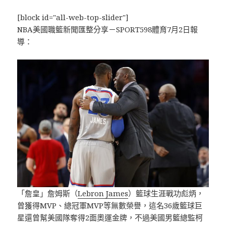
[block id="all-web-top-slider"]
NBA美國職籃新聞匯整分享－SPORT598體育7月2日報
導：
「詹皇」詹姆斯（
Lebron James
）籃球生涯戰功彪炳，
曾獲得MVP、總冠軍MVP等無數榮譽，這名36歲籃球巨
星還曾幫美國隊奪得2面奧運金牌，不過美國男籃總監柯