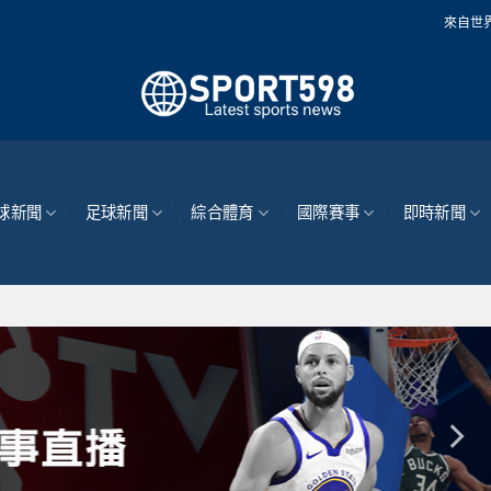
來自世界各地的最新體育
球新聞
足球新聞
綜合體育
國際賽事
即時新聞