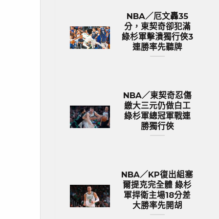
NBA／厄文轟35
分，東契奇卻犯滿
綠杉軍擊潰獨行俠3
連勝率先聽牌
NBA／東契奇忍傷
繳大三元仍做白工
綠杉軍總冠軍戰連
勝獨行俠
NBA／KP復出組塞
爾提克完全體 綠杉
軍捍衛主場18分差
大勝率先開胡