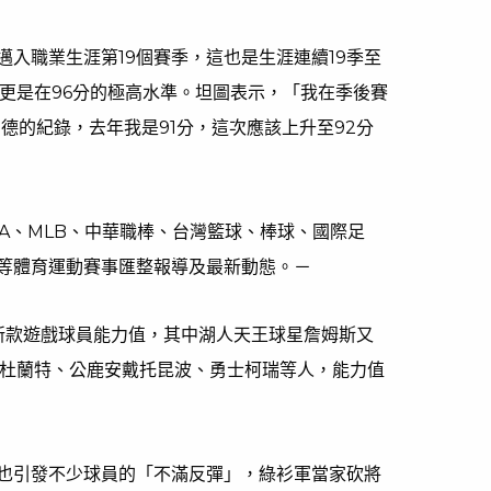
入職業生涯第19個賽季，這也是生涯連續19季至
季更是在96分的極高水準。坦圖表示，「我在季後賽
德的紀錄，去年我是91分，這次應該上升至92分
NBA、MLB、中華職棒、台灣籃球、棒球、國際足
等體育運動賽事匯整報導及最新動態。－
最新款遊戲球員能力值，其中湖人天王球星詹姆斯又
網杜蘭特、公鹿安戴托昆波、勇士柯瑞等人，能力值
也引發不少球員的「不滿反彈」，綠衫軍當家砍將