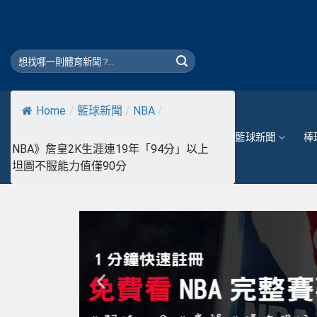
Skip
to
content
Home
/
籃球新聞
/
NBA
/
籃球新聞
棒
NBA》詹皇2K生涯連19年「94分」以上
坦圖不服能力值僅90分