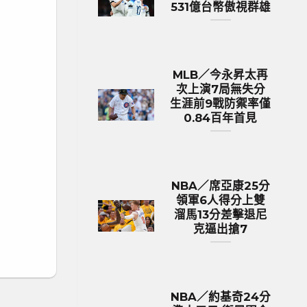
531億台幣傲視群雄
MLB／今永昇太再
次上演7局無失分
生涯前9戰防禦率僅
0.84百年首見
NBA／席亞康25分
領軍6人得分上雙
溜馬13分差擊退尼
克逼出搶7
NBA／約基奇24分