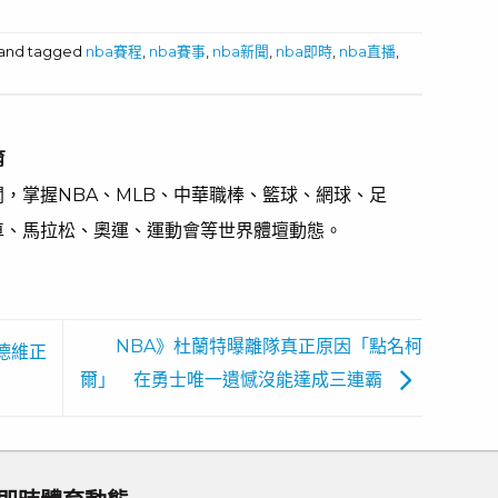
and tagged
nba賽程
,
nba賽事
,
nba新聞
,
nba即時
,
nba直播
,
育
，掌握NBA、MLB、中華職棒、籃球、網球、足
車、馬拉松、奧運、運動會等世界體壇動態。
NBA》杜蘭特曝離隊真正原因「點名柯
德維正
爾」 在勇士唯一遺憾沒能達成三連霸