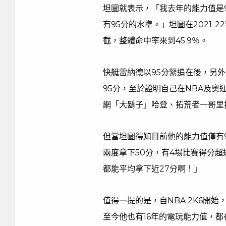
坦圖就表示，「我去年的能力值是
有95分的水準。」坦圖在2021-22
截，整體命中率來到45.9％。
快艇雷納德以95分緊追在後，另
95分，至於證明自己在NBA及奧
網「大鬍子」哈登、拓荒者一哥里
但當坦圖得知目前他的能力值僅有
兩度拿下50分，有4場比賽得分超
都能平均拿下近27分啊！」
值得一提的是，自NBA 2K6開
至今他也有16年的電玩能力值，都