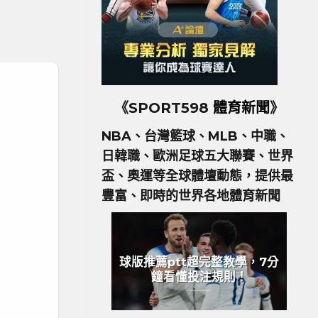
《SPORT598
體育新聞
》
NBA、台灣籃球、MLB、中職、
日韓職、歐洲足球五大聯賽、世界
盃、奧運等全球體壇動態，提供最
豐富、即時的世界各地體育新聞
球版推薦ptt超完整教學，7分
鐘看懂投注規則！