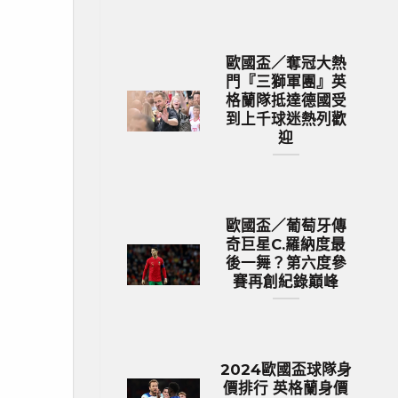
歐國盃／奪冠大熱
門『三獅軍團』英
格蘭隊抵達德國受
到上千球迷熱列歡
迎
歐國盃／葡萄牙傳
奇巨星C.羅納度最
後一舞？第六度參
賽再創紀錄巔峰
2024歐國盃球隊身
價排行 英格蘭身價