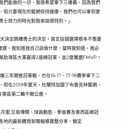
我們能做的一切，我很希望拿下三連霸，因為我們
，但只要現在的籃網保持健康，我們也可以拿到更
勇士效力的時光對我來說很特別。」
年夏天決定跳槽勇士的決定，直言這個選擇根本不需要
這樣選，我知道我自己該做什麼，當時我知道，我必
幫助灣區大軍贏得2座總冠軍，並2度獲選FMVP。
三年闖進冠軍戰，也在16-17、17-18賽季拿下二
，但在2019年夏天，杜蘭特加盟了布魯克林籃網，
終在東區第二輪不敵公鹿。
,花絮,交易傳聞、球員動態、季後賽及東西區總冠
各地的最新體育新聞報導匯整分享，鎖定