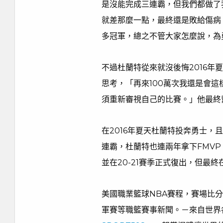
是沒能完成三連霸，但我們都做了
就差那麼一點，最終還是敗給傷病
多冠軍，總之不管大家怎麼說，為
不過杜蘭特從來就沒後悔2016
思考，「再來100萬次我還是會
須重新審視自己的比賽。」他最終
在2016年夏天杜蘭特投奔勇士，且連
連霸，杜蘭特也連兩年拿下FMVP
並在20-21賽季正式復出，但最
美國職業籃球NBA賽程，賽場比分
軍賽等職籃賽事新聞。－來自世界