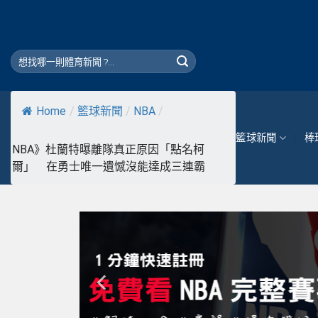
Skip
to
content
Home
/
籃球新聞
/
NBA
/
籃球新聞
棒
NBA》杜蘭特曝離隊真正原因「點名柯
爾」 在勇士唯一遺憾沒能達成三連霸