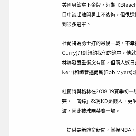
美國男籃拿下金牌，近期《Bleac
目中談起離開勇士不後悔，但很遺
到很多冠軍。
杜蘭特為勇士打的最後一戰，不幸撕
Curry)飛到紐約找他的途中，
林爆發嚴重衝突有關，但兩人近日坐
Kerr)和總管邁爾斯(Bob Myers
杜蘭特與格林在2018-19賽季
突，「嘴綠」怒罵KD是賤人，更
波，因此被球團禁賽一場。
－提供最新體育新聞，掌握NBA