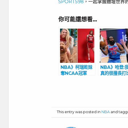
SPORT598
，一起掌握體壇世界
你可能還想看…
NBA》柯瑞乾妹
NBA》哈登:
奪NCAA冠軍
真的很擅長打
比咖哩還高！ 擁
賽! 過去一個
有超吸睛外型與逆
不打球非常沮
天長腿
This entry was posted in
NBA
and tag