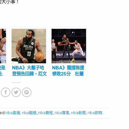
的大小事！
我是
NBA》大鬍子哈
NBA》獨撐無援
比
登預告回歸，厄文
慘敗25分 杜蘭
月
臉卻遭重擊 籃網
特失誤高達8次
喪
3巨頭難合體
「湖人痛宰了我
們」
ged
nba直播
,
nba戰績
,
nba賽程
,
nba賽事
,
nba新聞
,
nba即時
.