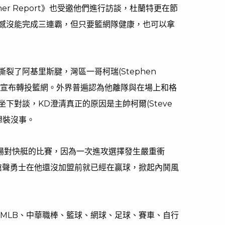
her Report》也受邀他們進行訪談，杜蘭特更在節
憾沒能完成三連霸，但只要籃網隊健康，也可以拿
裂了阿基里斯腱，灣區一哥柯瑞(Stephen
他就宣布轉投籃網。外界普遍認為他離隊與在場上和格
下對談，KD澄清真正的原因是主帥柯爾(Steve
)想裝沒事。
初一場對快艇的比賽，因為一次進攻選擇發生嚴重衝
嗆聲勇士在他還沒加盟前就已經在贏球，掀起內鬨風
、MLB、中華職棒、籃球、網球、足球、賽車、自行