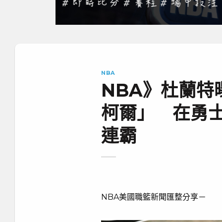
NBA
NBA》杜蘭特
柯爾」 在勇
連霸
NBA美國職籃新聞匯整分享－