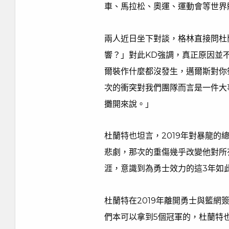
車、馬拉松、奧運、運動會等世界
兩人近日坐下對談，格林直接問杜
響？」對此KD強調，真正原因並
爾裝作什麼都沒發生，邁爾斯對你
次的衝突對我們團隊而言是一件大
攤開來說。」
杜蘭特也坦言，2019年對暴龍的
悲劇，那次的重傷幾乎改變他對所
涯，意識到為勇士效力的這3年如
杜蘭特在2019年離開勇士與籃
們本可以拿到5個冠軍的，杜蘭特