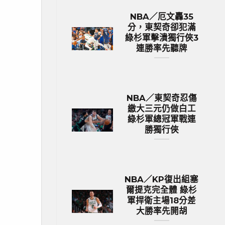
NBA／厄文轟35
分，東契奇卻犯滿
綠杉軍擊潰獨行俠3
連勝率先聽牌
NBA／東契奇忍傷
繳大三元仍做白工
綠杉軍總冠軍戰連
勝獨行俠
NBA／KP復出組塞
爾提克完全體 綠杉
軍捍衛主場18分差
大勝率先開胡