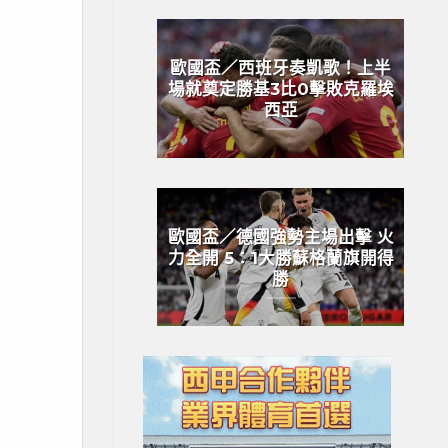
歐國盃／西班牙奏凱歌！上半
場就奠定勝基3比0擊敗克羅埃
西亞
歐國盃／德國強勢主場出擊 火
力全開 5：1大勝蘇格蘭旗開得
勝