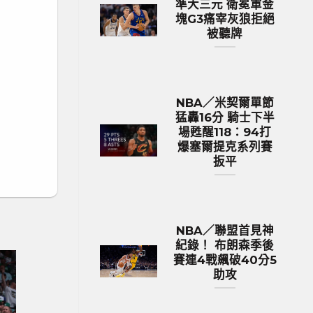
準大三元 衛冕軍金
塊G3痛宰灰狼拒絕
被聽牌
NBA／米契爾單節
猛轟16分 騎士下半
場甦醒118：94打
爆塞爾提克系列賽
扳平
NBA／聯盟首見神
紀錄！ 布朗森季後
賽連4戰飆破40分5
助攻