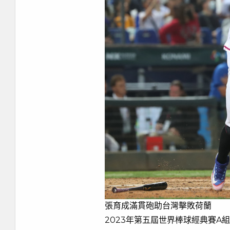
張育成滿貫砲助台灣擊敗荷蘭
2023年第五屆世界棒球經典賽A