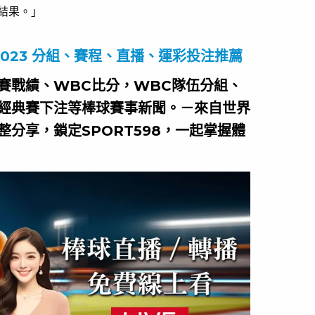
結果。」
2023 分組、賽程、直播、運彩投注推薦
賽戰績、WBC比分，WBC隊伍分組、
經典賽下注等棒球賽事新聞。－來自世界
分享，鎖定SPORT598，一起掌握體