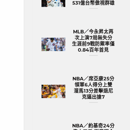
531億台幣傲視群雄
MLB／今永昇太再
次上演7局無失分
生涯前9戰防禦率僅
0.84百年首見
NBA／席亞康25分
領軍6人得分上雙
溜馬13分差擊退尼
克逼出搶7
NBA／約基奇24分