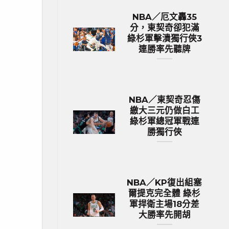
NBA／厄文轟35
分，東契奇卻犯滿
綠杉軍擊潰獨行俠3
連勝率先聽牌
NBA／東契奇忍傷
繳大三元仍做白工
綠杉軍總冠軍戰連
勝獨行俠
NBA／KP復出組塞
爾提克完全體 綠杉
軍捍衛主場18分差
大勝率先開胡