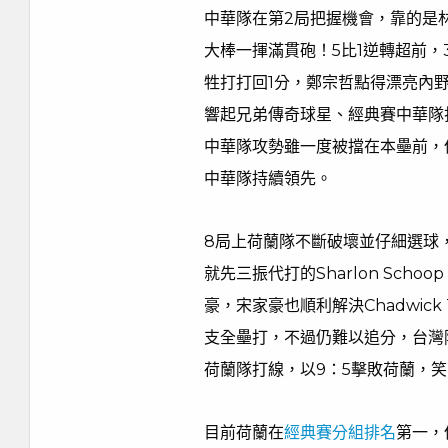
中華隊在第2局把握機會，靠的是
大棒一揮滿貫砲！5比1逆轉超前
牲打打回1分，鄭宗哲點得漂亮內野
響起兄弟傳奇球星、經典賽中華隊打
中華隊攻勢雖一度被擋在本壘前，
中華隊持續領先。
8局上荷蘭隊不斷破壞並仔細選球
就先三振代打的Sharlon Sch
豪，宋家豪也順利解決Chadwic
支全壘打，不過仍難以追分，台灣
荷蘭隊打線，以9：5擊敗荷蘭，笑
目前荷蘭在
經典賽分組排名
第一，