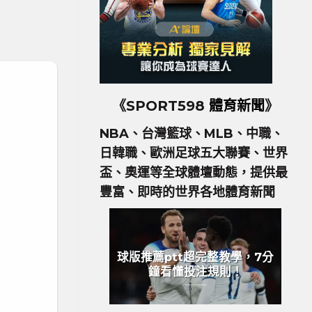
《SPORT598
體育新聞
》
NBA、台灣籃球、MLB、中職、
日韓職、歐洲足球五大聯賽、世界
盃、奧運等全球體壇動態，提供最
豐富、即時的世界各地體育新聞
球版推薦ptt超完整教學，7分
鐘看懂投注規則！