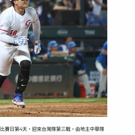
組比賽日第4天，迎來台灣隊第三戰，由地主中華隊