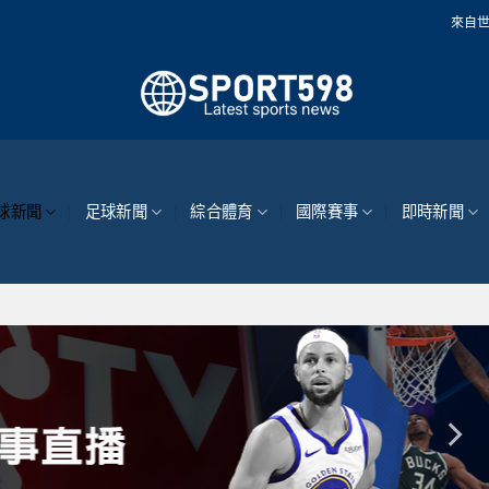
來自世界各地的最新體育
球新聞
足球新聞
綜合體育
國際賽事
即時新聞