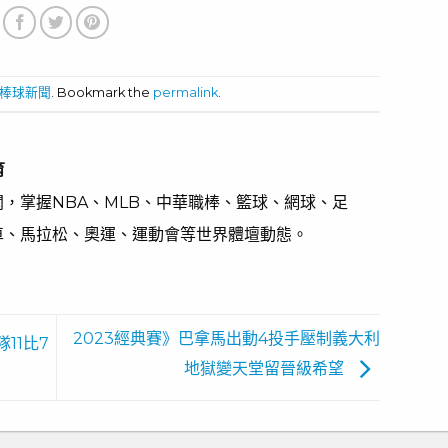
頭執掌兵符首勝
12落敗巴拿馬
棒球新聞
. Bookmark the
permalink
.
育
，掌握NBA、MLB、中華職棒、籃球、網球、足
車、馬拉松、奧運、運動會等世界體壇動態。
2023經典賽》巴拿馬出動4投手壓制義大利
11比7
地獄變天堂留晉級希望