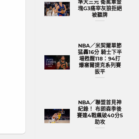
準大三元 衛冕軍金
塊G3痛宰灰狼拒絕
被聽牌
NBA／米契爾單節
猛轟16分 騎士下半
場甦醒118：94打
爆塞爾提克系列賽
扳平
NBA／聯盟首見神
紀錄！ 布朗森季後
賽連4戰飆破40分5
助攻