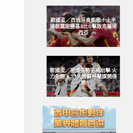
歐國盃／西班牙奏凱歌！上半
場就奠定勝基3比0擊敗克羅埃
西亞
歐國盃／德國強勢主場出擊 火
力全開 5：1大勝蘇格蘭旗開得
勝