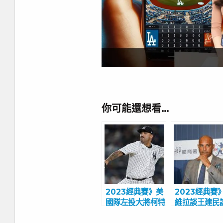
你可能還想看…
2023經典賽》美
2023經典賽
國隊左投大將柯特
維拉談王建民
斯因傷退出經典賽
求知慾強烈 支