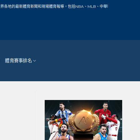
新聞和現場體育報導，包括NBA、MLB、中華職棒、籃球、網球、足球、賽車、自行
體育賽事排名