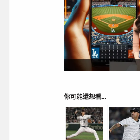
你可能還想看…