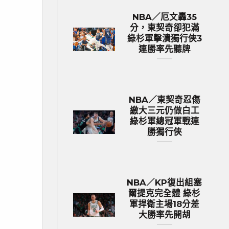
NBA／厄文轟35
分，東契奇卻犯滿
綠杉軍擊潰獨行俠3
連勝率先聽牌
NBA／東契奇忍傷
繳大三元仍做白工
綠杉軍總冠軍戰連
勝獨行俠
NBA／KP復出組塞
爾提克完全體 綠杉
軍捍衛主場18分差
大勝率先開胡