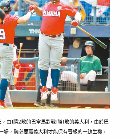
天，由1勝2敗的巴拿馬對戰1勝1敗的義大利，由於巴
一場，勢必要贏義大利才能保有晉級的一線生機，