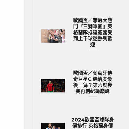
歐國盃／奪冠大熱
門『三獅軍團』英
格蘭隊抵達德國受
到上千球迷熱列歡
迎
歐國盃／葡萄牙傳
奇巨星C.羅納度最
後一舞？第六度參
賽再創紀錄巔峰
2024歐國盃球隊身
價排行 英格蘭身價