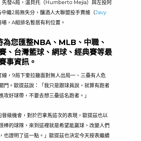
z）先發4局，溫貝托（Humberto Mejia）與左投阿
ado）各中繼2局無失分，釀酒人大聯盟投手賈維（
Javy
勝場，A組排名暫居有利位置。
隨時為您匯整NBA、MLB、中職、
賽、台灣籃球、網球、經典賽等最
賽事資訊。
打線，9局下奎拉雖面對無人出局一、三壘有人危
關門。歐提茲說：「我只是跟球員說，就算有跑者
進攻好球帶，不要去想三壘這名跑者。」
的晉級機會，對於巴拿馬這次的表現，歐提茲也以
很棒的球隊，來到這裡就是希望能贏球，改變人們
，也證明了這一點。」歐提茲也決定今天按表繼續