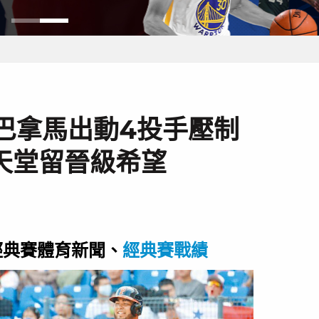
》巴拿馬出動4投手壓制
天堂留晉級希望
經典賽體育新聞、
經典賽戰績