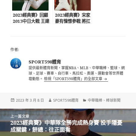
2023經典賽》回顧
2023經典賽》宋家
2013中日大戰 王建
豪有憧憬參戰 將扛
民讓日本球界都讚
台灣終結者重任
嘆
作者:
SPORT598體育
提供最新體育新聞，掌握NBA、MLB、中華職棒、籃球、網
球、足球、賽車、自行車、馬拉松、奧運、運動會等世界體
壇動態。
檢視「SPORT598體育」的全部文章
發
作
分
2023 年 3 月 8 日
SPORT598體育
中華職棒
、
棒球新聞
佈
者
類
日
文
期:
上一篇文章
章
2023經典賽》中華隊全勝完成熱身賽 投手隱憂
上
導
成關鍵，餅總：往正面看
一
覽