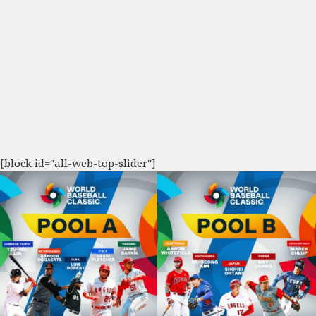
[block id="all-web-top-slider"]