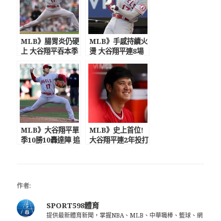
MLB》腸胃炎仍硬
MLB》手感持續火
上 大谷翔平吞本季
燙 大谷翔平連8場
第8敗
敲安
MLB》大谷翔平單
MLB》史上首位!
季10勝10轟達陣 追
大谷翔平連2年投打
上貝比魯斯
入選明星賽
作者:
SPORT598體育
提供最新體育新聞，掌握NBA、MLB、中華職棒、籃球、網