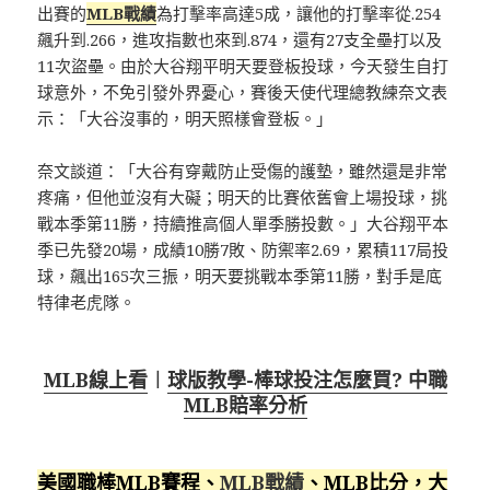
出賽的
MLB戰績
為打擊率高達5成，讓他的打擊率從.254
飆升到.266，進攻指數也來到.874，還有27支全壘打以及
11次盜壘。由於大谷翔平明天要登板投球，今天發生自打
球意外，不免引發外界憂心，賽後天使代理總教練奈文表
示：「大谷沒事的，明天照樣會登板。」
奈文談道：「大谷有穿戴防止受傷的護墊，雖然還是非常
疼痛，但他並沒有大礙；明天的比賽依舊會上場投球，挑
戰本季第11勝，持續推高個人單季勝投數。」大谷翔平本
季已先發20場，成績10勝7敗、防禦率2.69，累積117局投
球，飆出165次三振，明天要挑戰本季第11勝，對手是底
特律老虎隊。
MLB線上看
︱
球版教學-棒球投注怎麼買? 中職
MLB賠率分析
美國職棒MLB賽程、
MLB戰績
、MLB比分，大