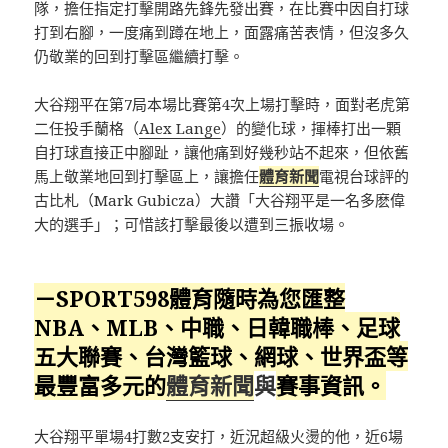
隊，擔任指定打擊開路先鋒先發出賽，在比賽中因自打球
打到右腳，一度痛到蹲在地上，面露痛苦表情，但沒多久
仍敬業的回到打擊區繼續打擊。
大谷翔平在第7局本場比賽第4次上場打擊時，面對老虎第
二任投手蘭格（
Alex Lange
）的變化球，揮棒打出一顆
自打球直接正中腳趾，讓他痛到好幾秒站不起來，但依舊
馬上敬業地回到打擊區上，讓擔任
體育新聞
電視台球評的
古比札（Mark Gubicza）大讚「大谷翔平是一名多麽偉
大的選手」；可惜該打擊最後以遭到三振收場。
－SPORT598體育隨時為您匯整
NBA、MLB、中職、日韓職棒、足球
五大聯賽、台灣籃球、網球、
世界盃
等
最豐富多元的
體育新聞
與
賽事資訊。
大谷翔平單場4打數2支安打，近況超級火燙的他，近6場