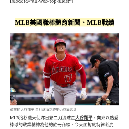
[block id="all-web-top-slider"]
MLB美國職棒體育新聞、MLB戰績
敬業的大谷翔平 自打球痛到蹲地仍忍痛起身
MLB洛杉磯天使隊日籍二刀流球星
大谷翔平
，向來以熱愛
棒球的敬業精神為他的註冊商標，今天面對底特律老虎