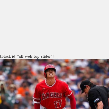
[block id="all-web-top-slider"]