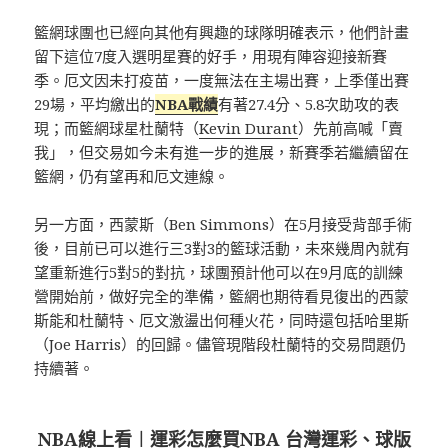
籃網球團也已經向其他有興趣的球隊明確表示，他們計畫
留下這位7度入選明星賽的好手，用現有陣容迎接新賽
季。厄文因未打疫苗，一度無法在主場出賽，上季僅出賽
29場，平均繳出的
NBA戰績
有著27.4分、5.8次助攻的表
現；而籃網球星杜蘭特（
Kevin Durant
）先前高喊「賣
我」，但交易如今未有進一步的進展，新賽季若繼續留在
籃網，仍有望再和厄文連線。
另一方面，西蒙斯（Ben Simmons）在5月接受背部手術
後，目前已可以進行三3對3的籃球活動，未來幾周內就有
望重新進行5對5的對抗，球團預計他可以在9月底的訓練
營開始前，做好完全的準備，籃網也期待看見復出的西蒙
斯能和杜蘭特、厄文激盪出何種火花，同時還包括哈里斯
（Joe Harris）的回歸。儘管現階段杜蘭特的交易問題仍
持續著。
NBA線上看
︱
運彩怎麼買NBA 台灣運彩、球版