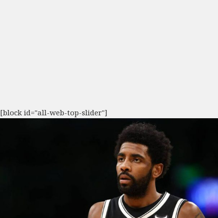
[block id="all-web-top-slider"]