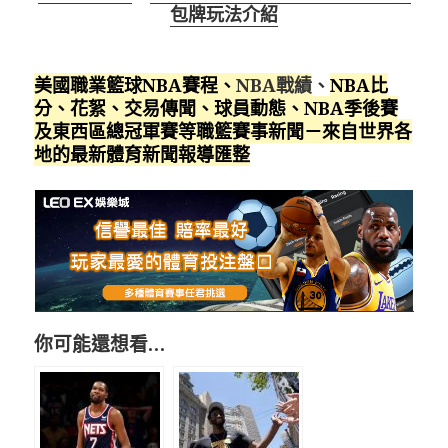
包牌玩法介紹
美國職業籃球NBA賽程
、
NBA戰績
、
NBA比
分、花絮、交易傳聞、球員動態、NBA季後賽
及東西區總冠軍賽等職籃賽事新聞－來自世界各
地的最新體育新聞報導匯整
你可能還想看…