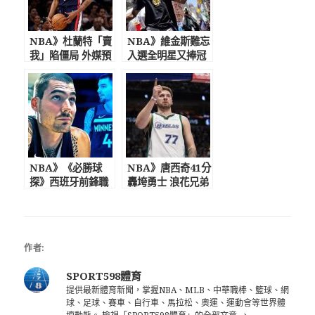
NBA》杜蘭特「賣
NBA》維金斯難忘
我」陷僵局 外媒預
入選全明星又捧冠
測恐缺席訓練營
金盃衣錦還鄉
NBA》《必勝球
NBA》唐西奇41分
探》西班牙前鋒職
轟垮勇士 浪花兄弟
涯曲折 下季加盟暴
合體失效
龍
作者:
SPORT598體育
提供最新體育新聞，掌握NBA、MLB、中華職棒、籃球、網
球、足球、賽車、自行車、馬拉松、奧運、運動會等世界體