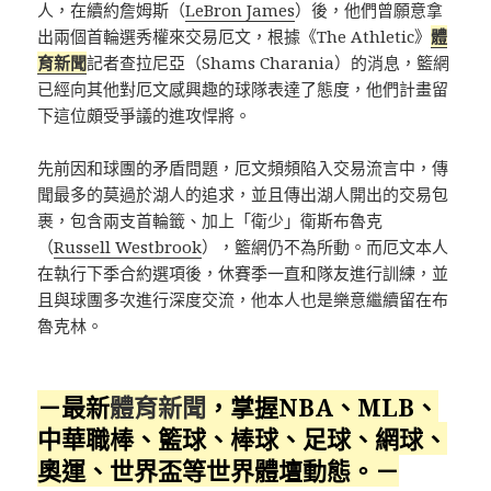
人，在續約詹姆斯（
LeBron James
）後，他們曾願意拿
出兩個首輪選秀權來交易厄文，根據《The Athletic》
體
育新聞
記者查拉尼亞（Shams Charania）的消息，籃網
已經向其他對厄文感興趣的球隊表達了態度，他們計畫留
下這位頗受爭議的進攻悍將。
先前因和球團的矛盾問題，厄文頻頻陷入交易流言中，傳
聞最多的莫過於湖人的追求，並且傳出湖人開出的交易包
裹，包含兩支首輪籤、加上「衛少」衛斯布魯克
（
Russell Westbrook
），籃網仍不為所動。而厄文本人
在執行下季合約選項後，休賽季一直和隊友進行訓練，並
且與球團多次進行深度交流，他本人也是樂意繼續留在布
魯克林。
－最新
體育新聞
，掌握NBA、MLB、
中華職棒、籃球、棒球、足球、網球、
奧運、世界盃等世界體壇動態。－