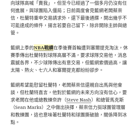
向球隊高喊「賣我」，但至今已經過了一個多月仍沒有任
何進展，與球團陷入僵局；日前兩度會見籃網老闆蔡崇
信，杜蘭特重申交易請求外，還下最後通牒，開出幾乎不
可能達成的條件，揚言若要自己留下，除非開除主帥與總
管。
籃網上季的
NBA戰績
在季後賽首輪遭到塞爾提克淘汰，休
賽季傳出杜蘭特對球隊高層不滿，要求球隊交易他，消息
震撼各界，不少球隊傳出有意交易，但籃網索價過高，讓
太陽、熱火、七六人和塞爾提克都紛紛卻步。
籃網希望能慰留杜蘭特，老闆蔡崇信還親自出馬與他會
談，但杜蘭特直言，他對於籃網的未來方向沒有信心，要
求老闆在他或總教練奈許（
Steve Nash
）和總管馬克斯
（Sean Marks）之中做出抉擇，蔡崇信力挺球團管理層
和教練團，這也意味著杜蘭特和球團撕破臉，關係降到冰
點。