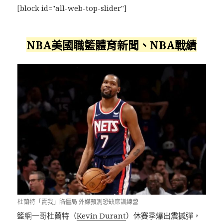
[block id="all-web-top-slider"]
NBA美國職籃體育新聞、NBA戰績
杜蘭特「賣我」陷僵局 外媒預測恐缺席訓練營
籃網一哥杜蘭特（
Kevin Durant
）休賽季爆出震撼彈，