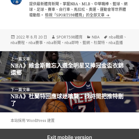
提供最新體育新聞，掌握NBA、MLB、中華職棒、籃球、網
球、足球、賽車、自行車、馬拉松、奧運、運動會等世界體
壇動態。
檢視「SPORT598體育」的全部文章
發
作
分
標
2022 年 8 月 20 日
SPORT598體育
NBA
nba戰績
、
佈
者
類
籤
nba賽程
、
nba賽事
、
nba新聞
、
nba即時
、
籃網
、
杜蘭特
、
nba直播
日
期:
文
上一篇文章
章
NBA》維金斯難忘入選全明星又捧冠金盃衣錦
上
導
還鄉
一
覽
篇
文
下一篇文章
章:
NBA》杜蘭特回應球迷嗆聲：找時間把推特刪
下
了
一
篇
文
本站採用 WordPress 建置
章:
Exit mobile version