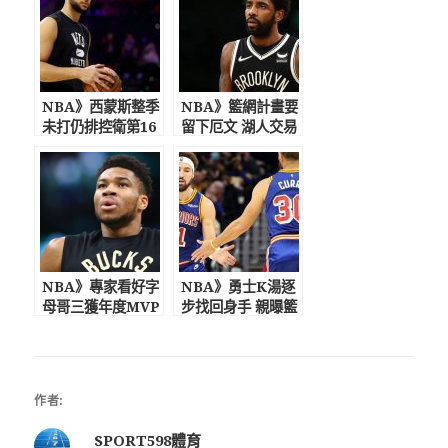
NBA》西蒙斯整季
NBA》籃網計畫要
未打仍排控衛第16
留下厄文 湖人交易
名 奈許讚許
無望
NBA》專家看好字
NBA》勇士K湯逐
母哥三獲年度MVP
步找回身手 親曝籃
不排除加盟公牛
球生涯最大遺憾
作者:
SPORT598體育