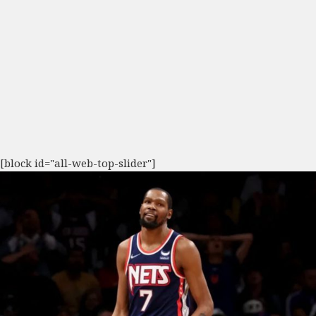
[block id="all-web-top-slider"]