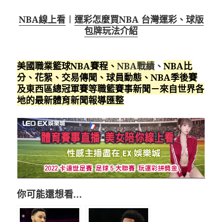
NBA線上看
︱
運彩怎麼買NBA 台灣運彩、球版
包牌玩法介紹
美國職業籃球NBA賽程
、
NBA戰績
、
NBA比
分、花絮、交易傳聞、球員動態、NBA季後賽
及東西區總冠軍賽等職籃賽事新聞－來自世界各
地的最新體育新聞報導匯整
你可能還想看…