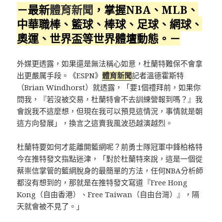
－最新
體育新聞
，掌握NBA、MLB、
中華職棒、籃球、棒球、足球、網球、
奧運、世界盃等世界體壇動態。－
外媒更透露，如果還是無法稱心如意，杜蘭特難保不會拿
出更嚴厲手段。《ESPN》
體育新聞
記者溫德霍斯特
（Brian Windhorst）就透露，「要1個禮拜前，如果你
問我，『若沒被交易，杜蘭特會不去訓練營報到嗎？』我
會說我不這麼想，但現在我可以預見這情況，事情就是朝
這方向發展」，換言之這賣我風波恐越演越烈。
杜蘭特要如何才能離開籃網呢？前勇士隊冠軍中鋒柏格特
今在推特發文指點迷津，「對於杜蘭特來說，這是一個從
蔡崇信掌管的籃網脫身的最簡單的方法，任何NBA分析師
都沒有想到的，那就是在推特發文寫道『Free Hong
Kong（自由香港）、Free Taiwan（自由台灣）』，隔
天就會被不見了。」