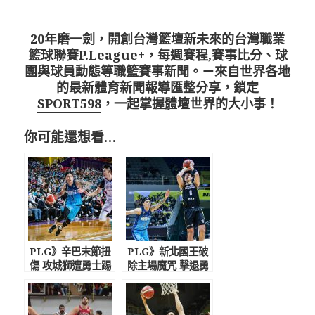
20年磨一劍，開創台灣籃壇新未來的台灣職業
籃球聯賽P.League+，每週賽程,賽事比分、球
團與球員動態等職籃賽事新聞。－來自世界各地
的最新體育新聞報導匯整分享，鎖定
SPORT598
，一起掌握體壇世界的大小事！
你可能還想看…
PLG》辛巴末節扭
PLG》新北國王破
傷 攻城獅遭勇士踢
除主場魔咒 擊退勇
館吞敗
士迎2連勝