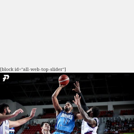
[block id="all-web-top-slider"]