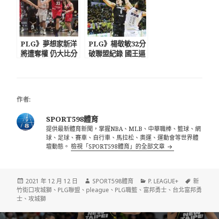
PLG》夢想家新洋
PLG》楊敬敏32分
將遭奪權 仍大比分
破聯盟紀錄 國王逼
痛宰攻城獅
攻城獅戰G5
作者:
SPORT598體育
提供最新體育新聞，掌握NBA、MLB、中華職棒、籃球、網
球、足球、賽車、自行車、馬拉松、奧運、運動會等世界體
壇動態。
檢視「SPORT598體育」的全部文章
發
作
分
標
2021 年 12 月 12 日
SPORT598體育
P. LEAGUE+
新
佈
者
類
籤
竹街口攻城獅
、
PLG聯盟
、
pleague
、
PLG職籃
、
富邦勇士
、
台北富邦勇
日
士
、
攻城獅
期:
文