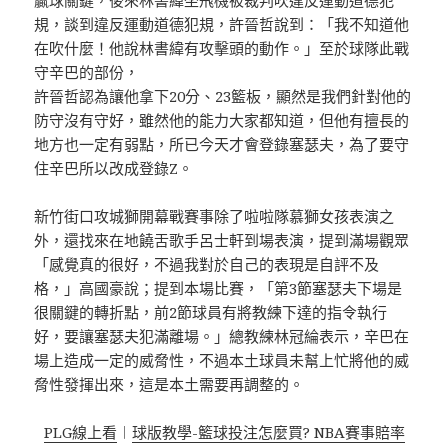
贏球關鍵，後來林書緯坐飛機被裁判吹違反運動道德犯
規，談到違反運動道德犯規，許晉哲說到：「我不知道他
在吹什麼！他說林書緯有攻擊頭的動作。」至於球隊此戰
守辛巴的部份，
許晉哲認為讓他拿下20分、23籃板，顯然是我們針對他的
防守沒有守好，雖然他的能力大家都知道，但他有擅長的
地方也一定有弱點，所已今天才會登錄塞瑟夫，為了要守
住辛巴所以改成登錄Z。
新竹街口攻城獅開幕戰賽事除了啦啦隊慕獅女孩表演之
外，還找來在地饒舌歌手呂士軒到場表演，提到滿場觀眾
「感覺真的很好，不過我對於自己的表現是自評不及
格，」高國豪說；提到本場比賽，「第3節塞瑟夫下場是
很關鍵的轉折點，前2節球員有將教練下達的指令執行
好，要讓塞瑟夫犯滿離場。」總教練林冠綸表示，辛巴在
場上造成一定的威脅性，不過本土球員未幫上忙將他的威
脅性發揮出來，這是本土需要再調整的。
PLG線上看
︱
球版教學-籃球投注怎麼買? NBA賽事賠率