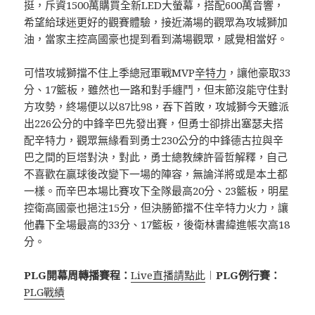
挺，斥資1500萬購買全新LED大螢幕，搭配600萬音響，
希望給球迷更好的觀賽體驗，接近滿場的觀眾為攻城獅加
油，當家主控高國豪也提到看到滿場觀眾，感覺相當好。
可惜攻城獅擋不住上季總冠軍戰MVP
辛特力
，讓他豪取33
分、17籃板，雖然也一路和對手纏鬥，但末節沒能守住對
方攻勢，終場便以以87比98，吞下首敗，攻城獅今天雖派
出226公分的中鋒辛巴先發出賽，但勇士卻排出塞瑟夫搭
配辛特力，觀眾無緣看到勇士230公分的中鋒德古拉與辛
巴之間的巨塔對決，對此，勇士總教練許晉哲解釋，自己
不喜歡在贏球後改變下一場的陣容，無論洋將或是本土都
一樣。而辛巴本場比賽攻下全隊最高20分、23籃板，明星
控衛高國豪也挹注15分，但決勝節擋不住辛特力火力，讓
他轟下全場最高的33分、17籃板，後衛林書緯進帳次高18
分。
PLG開幕周轉播賽程：
Live直播請點此
︱
PLG例行賽：
PLG戰績