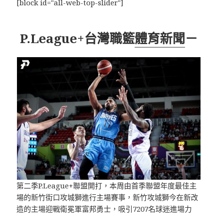
[block id="all-web-top-slider"]
P.League+台灣職籃
體育新聞
－
第二季P.League+聯盟開打，本周由首季聯盟年度最佳主
場的新竹街口攻城獅進行主場賽事，新竹攻城獅今在新改
造的主場迎戰衛冕軍富邦勇士，吸引7207名球迷進場力