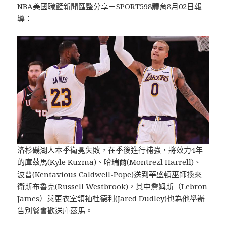
NBA美國職籃新聞匯整分享－SPORT598體育8月02日報
導：
洛杉磯湖人本季衛冕失敗，在季後進行補強，將效力4年
的庫茲馬(
Kyle Kuzma
)、哈瑞爾(Montrezl Harrell)、
波普(Kentavious Caldwell-Pope)送到華盛頓巫師換來
衛斯布魯克(Russell Westbrook)，其中詹姆斯（Lebron
James）與更衣室領袖杜德利(Jared Dudley)也為他舉辦
告別餐會歡送庫茲馬。