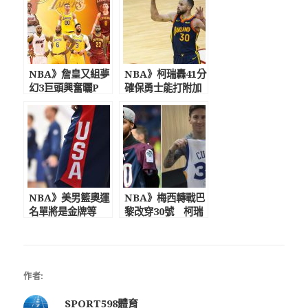
NBA》詹皇又組夢
NBA》柯瑞轟41分
幻3巨頭興奮曬P
確保勇士能打附加
圖 衛少發文感謝
賽 隊友神比喻為
巫師全隊
拳王泰森
NBA》美男籃奧運
NBA》梅西轉戰巴
名單將是金牌等
黎改穿30號 柯瑞
級 阿根廷41歲活
喜曬照「品味不錯
傳奇史柯拉預告東
啊」
奧最終戰
作者:
SPORT598體育