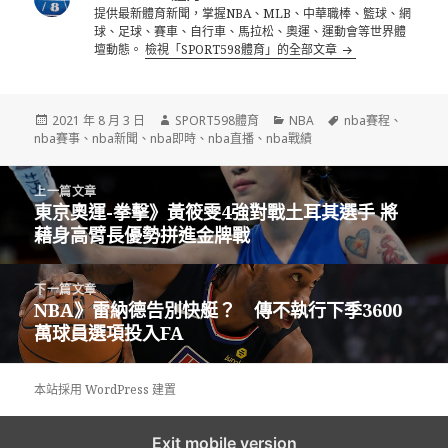
提供最新體育新聞，掌握NBA、MLB、中華職棒、籃球、網
球、足球、賽車、自行車、馬拉松、奧運、運動會等世界體
壇動態。
檢視「SPORT598體育」的全部文章
發
作
分
標
2021 年 8 月 3 日
SPORT598體育
NBA
nba賽程
、
佈
者
類
籤
nba賽事
、
nba新聞
、
nba即時
、
nba直播
、
nba戰績
日
期:
文
上一篇文章
章
東京奧運-拳擊》黃筱雯4強對戰土耳其選手 將
上
導
藉身高臂長優勢拼進金牌戰
一
覽
篇
文
下一篇文章
章:
NBA》雷納德告別快艇？ 傳不執行下季3600
下
萬球員選項投入FA
一
篇
文
本站採用 WordPress 建置
章:
Exit mobile version