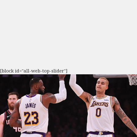
[block id="all-web-top-slider"]