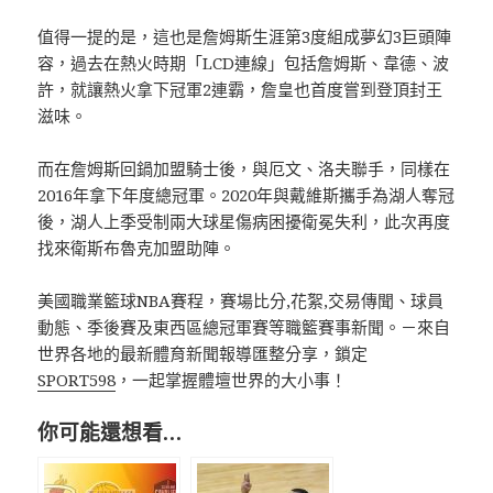
值得一提的是，這也是詹姆斯生涯第3度組成夢幻3巨頭陣
容，過去在熱火時期「LCD連線」包括詹姆斯、韋德、波
許，就讓熱火拿下冠軍2連霸，詹皇也首度嘗到登頂封王
滋味。
而在詹姆斯回鍋加盟騎士後，與厄文、洛夫聯手，同樣在
2016年拿下年度總冠軍。2020年與戴維斯攜手為湖人奪冠
後，湖人上季受制兩大球星傷病困擾衛冕失利，此次再度
找來衛斯布魯克加盟助陣。
美國職業籃球NBA賽程，賽場比分,花絮,交易傳聞、球員
動態、季後賽及東西區總冠軍賽等職籃賽事新聞。－來自
世界各地的最新體育新聞報導匯整分享，鎖定
SPORT598
，一起掌握體壇世界的大小事！
你可能還想看…