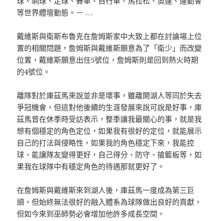
球、網球、足球、賽車、自行車、馬拉松、奧運、運動會
等世界體壇動態。－ …
戴維斯與衛斯布魯克在詹姆斯家中大致上都在討論場上位
置的相關問題，詹姆斯與戴維斯願意為了「衛少」而改變
位置，戴維斯願意出任5號位，詹姆斯則是回到熱火時期
的4號位。
離隊對於庫茲馬來說並非是壞事，雖離開湖人等同於失去
爭冠機會，但這對他後續的生涯發展來說可說是好事，庫
茲馬曾在休季時受訪表示，整季讓我最關心的事，就是我
想有個穩定的角色定位，如果我有很好的定位，就能展示
自己的打法與侵略性，如果我的角色穩定下來，我能控
球、能讓隊友變得更好，自己得分、防守、搶籃板等，如
果我在球隊中有穩定角色的待遇那就更好了。
在詹姆斯與戴維斯來到湖人後，庫茲馬一度成為第三巨
頭，但始終無法很好的融入體系為球隊做出良好的貢獻，
但如今來到巫師勢必會增加他許多成長空間。