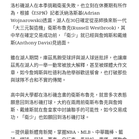
洛杉磯湖人在本季挑戰衛冕失敗，也立刻在休賽期有所作
為，根據《ESPN》記者沃納洛斯基(Adrian
Wojnarowski)透漏，湖人在30日確定從巫師換來新一代
「大三元製造機」衛斯布魯克(Russell Westbrook)，其
中早在確定交易成功前，「衛少」就已經與詹姆斯和戴維
斯(Anthony Davis)見過面。
雖在湖人期間，庫茲馬飽受球評與湖人球迷批評，也讓庫
茲馬在湖人的一舉一動常被放大解釋，甚至被媒體大作文
章，如今詹姆斯與杜德利為他舉辦歡送餐會，也打破那些
與球隊不合和不實的傳聞。
高中與大學都在洛杉磯念書的衛斯布魯克，就曾多次表態
願意回到洛杉磯打球，大約在兩周前衛斯布魯克與詹姆
斯、戴維斯就在詹皇家中討論聯手的可能性，如今交易成
功，「衛少」也如願回到洛杉磯打球。
－提供最新體育新聞，掌握NBA、MLB、中華職棒、籃