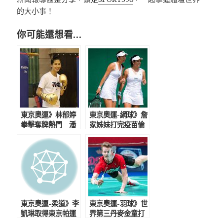
的大小事！
你可能還想看…
東京奧運》林郁婷
東京奧運-網球》詹
拳擊奪牌熱門 潘
家姊妹打完疫苗倫
政琮開練盼奪台灣
敦備戰 能披國家
高球歷史首牌
隊戰袍是巨大榮幸
東京奧運-柔道》李
東京奧運-羽球》世
凱琳取得東京帕運
界第三丹麥金童打