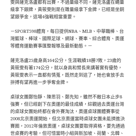
雯與薩克洛盧都有出賽，不過量級不同，薩克洛盧在蠅量
級拿下銀牌，黃筱雯則是在雛量級拿下金牌，已經是坐銅
望銀爭金，這場4強戰相當重要。
－SPORT598體育，每日提供NBA、MLB、中華職棒、台
灣籃球、棒球、國際足球、網球、賽車、綜合體育、奧運
等體育運動賽事匯整報導及最新動態。－
薩克洛盧25歲身高164公分，生涯戰績18勝7敗，23歲的
黃筱雯有著174公分，就以身高和臂長來講著實有優勢，
黃筱雯表示一直都有情蒐，既然走到這了，她也會放手去
拚搏有望再進一步爭奪金牌。
桌球女團鄭怡靜、陳思羽、鄭先知，雖然不敵日本止步8
強賽，但已經創下在奧運的最佳成績，綜觀過去奧運台灣
的桌球女團始終都在會外賽淘汰，奧運桌球團體賽事從
2008北京奧運開始，但北京奧運當時桌球女團未能擠進決
賽圈，2012年倫敦奧運，桌球女團要取得資格，要先通過
世桌賽的考驗，但可惜當時小組與新加坡、荷蘭、北韓、