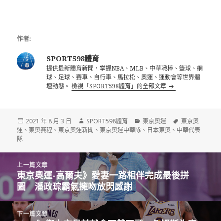
資格 林真豪靠拼
完輝瑞疫苗暈倒
圖紓壓奧運夢成真
超氣自己感覺像要
死掉
作者:
SPORT598體育
提供最新體育新聞，掌握NBA、MLB、中華職棒、籃球、網
球、足球、賽車、自行車、馬拉松、奧運、運動會等世界體
壇動態。
檢視「SPORT598體育」的全部文章
發
作
分
標
2021 年 8 月 3 日
SPORT598體育
東京奧運
東京奧
佈
者
類
籤
運
、
東奧賽程
、
東京奧運新聞
、
東京奧運中華隊
、
日本東奧
、
中華代表
日
隊
期:
文
上一篇文章
章
東京奧運-高爾夫》愛妻一路相伴完成最後拼
上
導
圖 潘政琮霸氣擁吻放閃感謝
一
覽
篇
文
下一篇文章