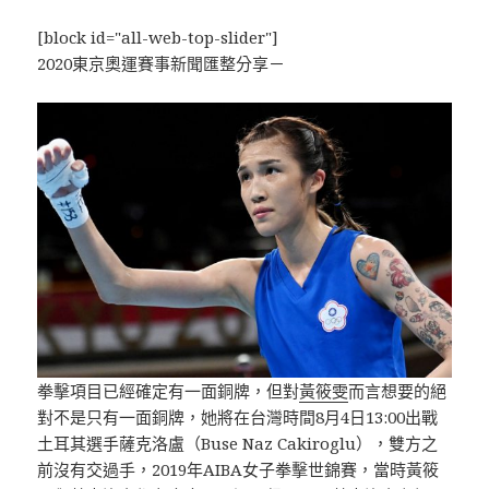
[block id="all-web-top-slider"]
2020東京奧運賽事新聞匯整分享－
拳擊項目已經確定有一面銅牌，但對
黃筱雯
而言想要的絕
對不是只有一面銅牌，她將在台灣時間8月4日13:00出戰
土耳其選手薩克洛盧（Buse Naz Cakiroglu），雙方之
前沒有交過手，2019年AIBA女子拳擊世錦賽，當時黃筱