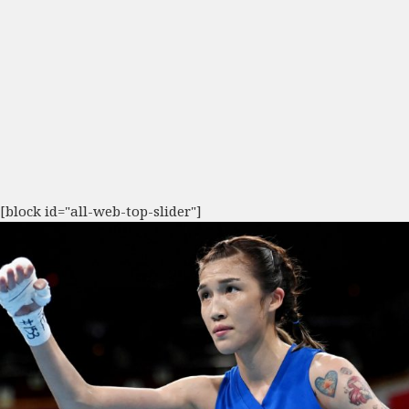
[block id="all-web-top-slider"]