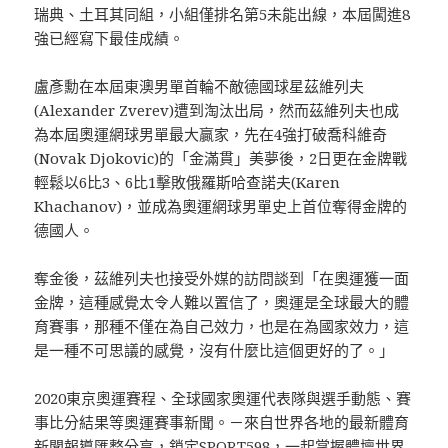
瑞典、土耳其同組，小組僅排名第5未能出線，本屆闖進8
強已經寫下最佳成績。
盧彥勳在本屆東澳男單首輪不敵德國球星茲維列夫
(Alexander Zverev)遭到淘汰出局，然而茲維列夫也成
為本屆奧運網球男單最大贏家，先在4強打破喬科維奇
(Novak Djokovic)的「金滿貫」美夢後，2日更在金牌戰
輕鬆以6比3、6比1擊敗俄羅斯哈查諾夫(Karen
Khachanov)，並成為奧運網球男單史上首位奪得金牌的
德國人。
奪金後，茲維列夫也接受外媒的訪問談到「在奧運獲一面
金牌，這種感覺太令人難以置信了，奧運是全球最大的體
育賽事，那種不僅在為自己效力，也是在為國家效力，這
是一種不可思議的感覺，沒有什麼比這個更好的了。」
2020東京奧運賽程、全球國家奧運代表隊與選手動態、賽
事比分結果等奧運賽事新聞。－來自世界各地的最新體育
新聞報導匯整分享，鎖定
SPORT598
，一起掌握體壇世界