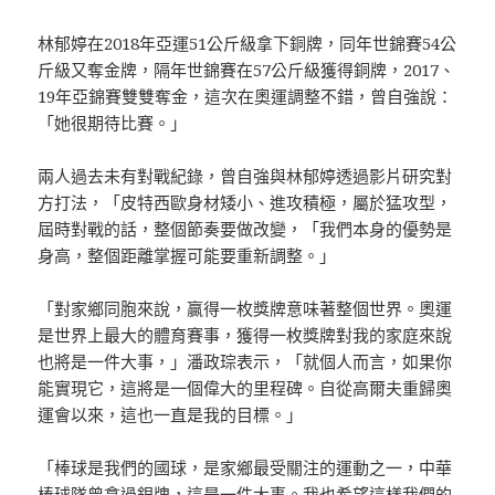
林郁婷在2018年亞運51公斤級拿下銅牌，同年世錦賽54公
斤級又奪金牌，隔年世錦賽在57公斤級獲得銅牌，2017、
19年亞錦賽雙雙奪金，這次在奧運調整不錯，曾自強說：
「她很期待比賽。」
兩人過去未有對戰紀錄，曾自強與林郁婷透過影片研究對
方打法，「皮特西歐身材矮小、進攻積極，屬於猛攻型，
屆時對戰的話，整個節奏要做改變，「我們本身的優勢是
身高，整個距離掌握可能要重新調整。」
「對家鄉同胞來說，贏得一枚獎牌意味著整個世界。奧運
是世界上最大的體育賽事，獲得一枚獎牌對我的家庭來說
也將是一件大事，」潘政琮表示，「就個人而言，如果你
能實現它，這將是一個偉大的里程碑。自從高爾夫重歸奧
運會以來，這也一直是我的目標。」
「棒球是我們的國球，是家鄉最受關注的運動之一，中華
棒球隊曾拿過銀牌，這是一件大事。我也希望這樣我們的