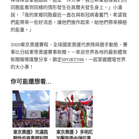
同胞能看到同樣的情形發生在高爾夫發生身上，」小潘
說，「我的家鄉同胞最近一直在與新冠病毒奮鬥，希望我
們能帶來一些好消息，讓他們振作起來，給他們帶來積極
的能量。」
2020東京奧運賽程、全球國家奧運代表隊與選手動態、賽
事比分結果等奧運賽事新聞。－來自世界各地的最新體育
新聞報導匯整分享，鎖定
SPORT598
，一起掌握體壇世界
的大小事！
你可能還想看…
東京奧運》充滿挑
東京奧運-》多明尼
戰性的東奧順利閉
加擊敗委內瑞拉重