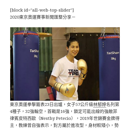
[block id="all-web-top-slider"]
2020東京奧運賽事新聞匯整分享－
東京奧運拳擊籤表23日出爐，女子57公斤級
林郁婷
名列第
4種子，32強輪空，首戰是16強，鎖定可能出線的強敵菲
律賓皮特西歐（Nesthy Petecio），2019年世錦賽金牌得
主，教練曾自強表示，對方屬於進攻型，身材較矮小，勢