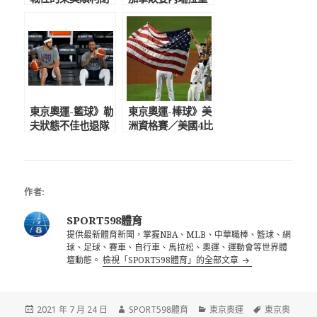
幕 艾菲爾鐵塔掌
返奧運 上次參賽
旗接手巴黎奧運
是1992年巴賽隆納
奧運
東京奧運-籃球》勒
東京奧運-棒球》美
夫狀態不佳也退隊
洲資格賽／美國4比
麥基、馬刺後衛頂
2擊敗委內瑞拉 全
替 美國男籃戰力
勝奪冠前進東京奧
榜僅排第3
運
作者:
SPORT598體育
提供最新體育新聞，掌握NBA、MLB、中華職棒、籃球、網
球、足球、賽車、自行車、馬拉松、奧運、運動會等世界體
壇動態。
檢視「SPORT598體育」的全部文章
發
作
分
標
2021 年 7 月 24 日
SPORT598體育
東京奧運
東京奧