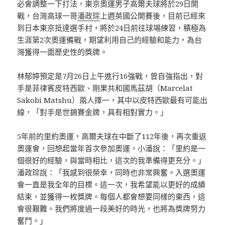
必會調整一下打法，東京奧運男子高爾夫球將於29日開
戰，台灣高球一哥
潘政琮
上週英國公開賽後，目前已經來
到日本東京抵達選手村，將於24日前往球場練習，積極為
生涯第2次奧運備戰，期望利用自己的經驗和能力，為台
灣獲得一面歷史性的獎牌。
林郁婷預定是7月26日上午進行16強戰，曾自強指出，對
手是菲律賓皮特西歐、剛果共和國馬茲胡（Marcelat
Sakobi Matshu）兩人擇一，其中以皮特西歐最有可能出
線，「對手是世錦賽金牌，具有相對實力。」
5年前的里約奧運，高爾夫球在中斷了112年後，再次重返
奧運會，回想起當年首次參加奧運，小潘說：「里約是一
個很好的經驗，與當時相比，這次的我準備得更充分。」
潘政琮說：「我感到很榮幸，同時也非常興奮。入選奧運
會一直是我全年的目標。這一次，我希望能以更好的成績
結束，並獲得一枚獎牌。每個人都會想要同樣的東西，這
會很艱難。我們將度過一段美好的時光，也將為獎牌努力
奮鬥。」