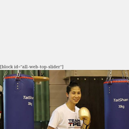
[block id="all-web-top-slider"]