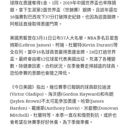
球隊在奧運奪得1金、1同，2019年中國世界盃也率隊摘
銀，拿下生涯第2面世界盃（世錦賽）銀牌，且該年還在
16強賽對巴西攻下37分打破隊史紀錄，也因為這面銀牌，
阿根廷直接取得奧運門票。
美國男籃曾在3月11日公布57人大名單，NBA多名巨星詹
姆斯(LeBron James)、柯瑞、杜蘭特(Kevin Durant)等
全在列，當中16名球員曾贏得奧運金牌，24位打過世界
盃。最終會由哪12位球星代表美國出征，充滿了各種變
數，除健康因素、合約狀況，在季後賽走得越遠的球員，
恐怕參賽的意願也會隨之降低。
《今日美國》指出，幾位賽季已報銷的球員歐拉迪波
(Victor Oladipo)、海沃德(Gordon Hayward)和布朗
(Jaylen Brown)不太可能參加奧運。哈登(James
Harden)、戴維斯(Anthony Davis)、米歇爾(Donovan
Mitchell)、杜蘭特等，本季一直在和傷勢對抗，或許也
會希望在休賽季好好休養，為下季做準備。