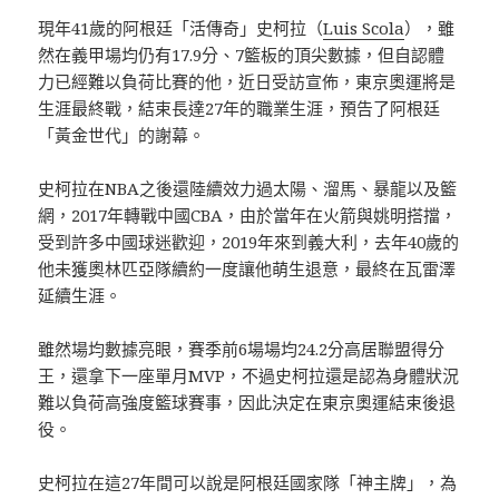
現年41歲的阿根廷「活傳奇」史柯拉（
Luis Scola
），雖
然在義甲場均仍有17.9分、7籃板的頂尖數據，但自認體
力已經難以負荷比賽的他，近日受訪宣佈，東京奧運將是
生涯最終戰，結束長達27年的職業生涯，預告了阿根廷
「黃金世代」的謝幕。
史柯拉在NBA之後還陸續效力過太陽、溜馬、暴龍以及籃
網，2017年轉戰中國CBA，由於當年在火箭與姚明搭擋，
受到許多中國球迷歡迎，2019年來到義大利，去年40歲的
他未獲奧林匹亞隊續約一度讓他萌生退意，最終在瓦雷澤
延續生涯。
雖然場均數據亮眼，賽季前6場場均24.2分高居聯盟得分
王，還拿下一座單月MVP，不過史柯拉還是認為身體狀況
難以負荷高強度籃球賽事，因此決定在東京奧運結束後退
役。
史柯拉在這27年間可以說是阿根廷國家隊「神主牌」，為