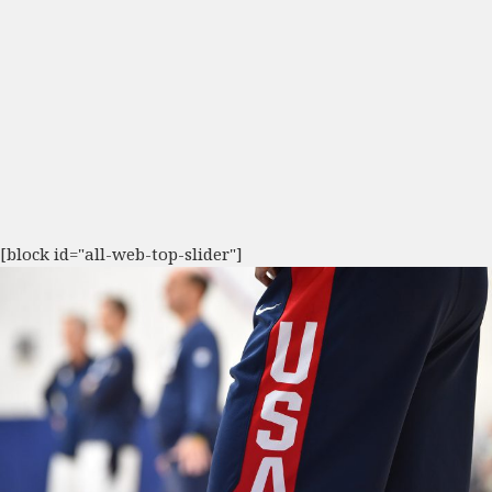
[block id="all-web-top-slider"]