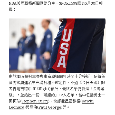
NBA美國職籃新聞匯整分享－SPORT598體育5月30日報
導：
由於NBA總冠軍賽與東京奧運開打時間十分接近，使得美
國男籃奧運名單充滿各種不確定性，不過《今日美國》記
者吉爾吉特(Jeff Zillgitt)預計，最終名單仍會是「金牌等
級」，並給出一份「可能的」12人名單，當中包括勇士一
哥柯瑞(
Stephen Curry
)、快艇雙星雷納德(
Kawhi
Leonard
)與喬治(
Paul George
)等。