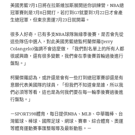
美國男籃7月1日將在拉斯維加斯展開迷你訓練營，NBA總
冠軍賽則是7月8日開打，若打到G7就要到7月22日才會產
生總冠軍，但東京奧運7月23日就開幕。
很多人好奇，已有多支NBA球隊無緣季後賽，是否會先從
這些隊伍中選人，對此美國男籃總監柯蘭傑羅(Jerry
Colangelo)強調不會這麼做，「我們對名單上的所有人都
很感興趣，還有很多變數，我們會在季後賽首輪過後進行
盤點。」
柯蘭傑羅認為，或許還是會有一些打到總冠軍賽卻還是有
意願代表美國隊的球員，「但我們不知道會是誰，所以我
們必須等等看，這也是為何我們要在每一輪季後賽過後進
行盤點。」
－SPORT598體育，每日提供NBA、MLB、中華職棒、台
灣籃球、棒球、國際足球、網球、賽車、綜合體育、奧運
等體育運動賽事匯整報導及最新動態。－