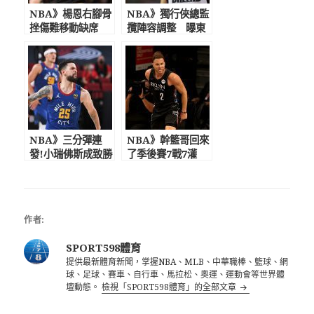
NBA》楊恩右腳骨
NBA》獨行俠總監
挫傷難移動缺席
攬陣容調整 曝東
G4 最佳第6人魯
契奇與其關係不好
長老頂替先發砍21
恐離隊 庫班:扯淡
分
NBA》三分彈連
NBA》幹籃哥回來
發!小瑞佛斯成致勝
了季後賽7戰7灌
奇兵 金塊G3攻破
籃網葛瑞芬升空爆
拓荒者主場
扣字母哥
作者:
SPORT598體育
提供最新體育新聞，掌握NBA、MLB、中華職棒、籃球、網
球、足球、賽車、自行車、馬拉松、奧運、運動會等世界體
壇動態。
檢視「SPORT598體育」的全部文章