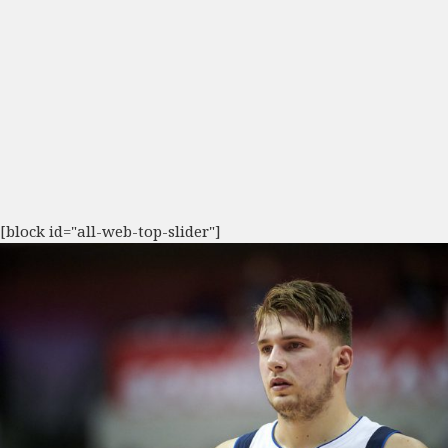
[block id="all-web-top-slider"]