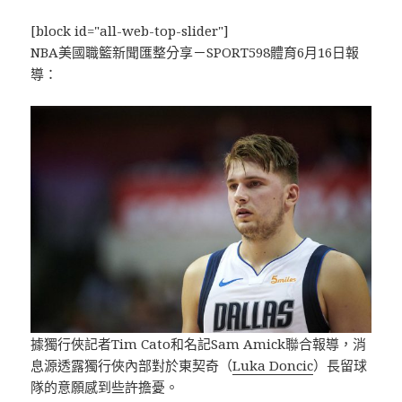
[block id="all-web-top-slider"]
NBA美國職籃新聞匯整分享－SPORT598體育6月16日報
導：
據獨行俠記者Tim Cato和名記Sam Amick聯合報導，消
息源透露獨行俠內部對於東契奇（
Luka Doncic
）長留球
隊的意願感到些許擔憂。