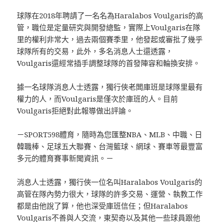
球隊在2018年聘請了一名名為Haralabos Voulgaris的高
管，職位是定量研究與開發總監，實際上Voulgaris在隊
里的權利非常大，過去兩個賽季里，他發起或審批了幾乎
球隊所有的交易，此外，多名消息人士還透露，
Voulgaris還經常插手調整球隊的首發陣容和輪換安排。
據一名球隊消息人士透露，獨行俠老闆庫班是球隊里最有
權力的人，而Voulgaris是僅次於庫班的人。目前
Voulgaris拒絕對此報導做出評論。
－SPORT598體育，隨時為您匯整NBA、MLB、中職、日
韓職棒、足球五大聯賽、台灣籃球、網球、賽車等最豐富
多元的體育賽事新聞資訊。－
消息人士透露，獨行俠一位名叫Haralabos Voulgaris的
高管在隊內勢力很大，球隊的許多交易、運營、執教工作
都是由他說了算，他也深受庫班信任；但Haralabos
Voulgaris不善與人交流，東契奇以及其他一些球員跟他