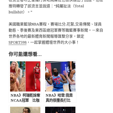
推特轉發了該流言並說道：“純屬扯淡（Total
bullshit）。”
美國職業籃球NBA賽程，賽場比分,花絮,交易傳聞、球員
動態、季後賽及東西區總冠軍賽等職籃賽事新聞。－來自
世界各地的最新體育新聞報導匯整分享，鎖定
SPORT598
，一起掌握體壇世界的大小事！
你可能還想看…
NBA》柯瑞乾妹奪
NBA》哈登:我是
NCAA冠軍 比咖
真的很擅長打比
哩還高！ 擁有超吸
賽! 過去一個月不
睛外型與逆天長腿
打球非常沮喪