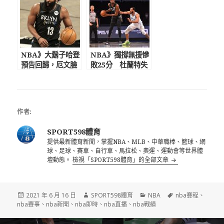
NBA》大鬍子哈登
NBA》獨撐無援慘
預告回歸，厄文臉
敗25分 杜蘭特失
卻遭重擊 籃網3巨
誤高達8次「湖人痛
頭難合體
宰了我們」
作者:
SPORT598體育
提供最新體育新聞，掌握NBA、MLB、中華職棒、籃球、網
球、足球、賽車、自行車、馬拉松、奧運、運動會等世界體
壇動態。
檢視「SPORT598體育」的全部文章
發
作
分
標
2021 年 6 月 16 日
SPORT598體育
NBA
nba賽程
、
佈
者
類
籤
nba賽事
、
nba新聞
、
nba即時
、
nba直播
、
nba戰績
日
期:
文