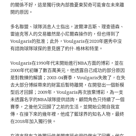
的關係不好，這是獨行俠內部擔憂東契奇可能會在未來離
開的原因。
多名聯盟、球隊消息人士指出，波爾津吉斯、理查德森、
雷迪克等人的交易雖然是小尼爾森操作的，但也得到了
Voulgaris的批准；此外，Voulgaris在2020年選秀中沒
有諮詢球隊球探的意見選了約什-格林和特里。
Voulgaris在1990年代末開始進行NBA方面的博彩，並在
2000年代初賺了數百萬美元，他透露自己成功的部分原因
是對教練的解讀；2003-04賽季，Voulgaris失敗了，在失
去大部分博綵帶來的財富后暫時離開，在開發出一個新模
型后才回歸；2009年，Voulgaris再次放棄博彩，為一支
未透露名字的NBA球隊提供諮詢，顧問角色只持續了一個
賽季，之後他又回歸了之前的生活，並開始公開自我宣
傳，在接下來的幾年裡，他成了籃球界的知名人物，最終
在2018年加入獨行俠。
在流言發布之後獨行俠老闆庫班也很快做出了回應。他在