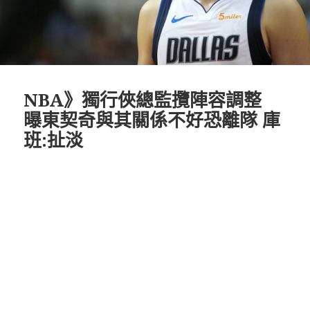
NBA》獨行俠總監攬陣容調整
曝東契奇與其關係不好恐離隊 庫
班:扯淡