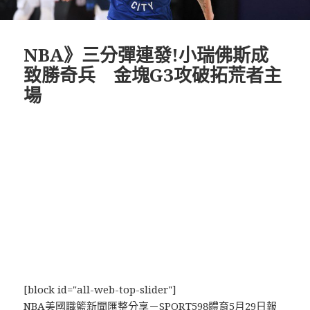
NBA》三分彈連發!小瑞佛斯成
致勝奇兵 金塊G3攻破拓荒者主
場
[block id="all-web-top-slider"]
NBA美國職籃新聞匯整分享－SPORT598體育5月29日報