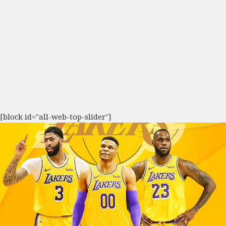
[block id="all-web-top-slider"]