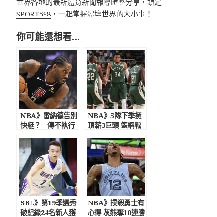
世界各地的最新體育新聞報導匯整分享，鎖定
SPORT598
，一起掌握體壇世界的大小事！
你可能還想看…
NBA》雷納德告別
NBA》5隊下季擁
快艇？ 傳不執行
頂薪3巨頭 籃網戰
下季3600萬球員選
力最強 字母哥談
項投入FA
湖人：有我們在就
不會贏
SBL》第19季選秀
NBA》撲殺勇士有
破紀錄24名新人獲
心得 灰熊奪10連勝