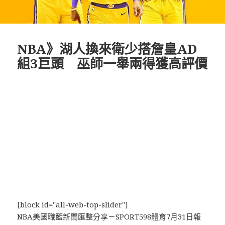
NBA》湖人換來衛少搭詹皇AD
組3巨頭 巫師一舉兩得獲高評價
[block id="all-web-top-slider"]
NBA美國職籃新聞匯整分享－SPORT598體育7月31日報