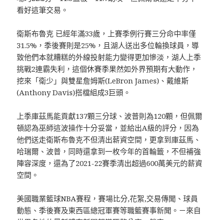
看好這筆交易。
衛斯布魯克 已經年滿33歲，上賽季例行賽三分命中率僅
31.5%，季後賽則是25%，且湖人送出多位輪換球員，導
致他們本就糟糕的外線投射能力變得更加慘淡，湖人上季
挑戰2連霸失利，這個休賽季果然如外界預期有大動作，
挖來「衛少」與雙星詹姆斯(LeBron James)、戴維斯
(Anthony Davis)搭檔組成3巨頭。
上季庫茲馬能貢獻137顆三分球、波普則為120顆，但佩爾
頓認為巫師這波操作十分妥當，並給出A級的評分，因為
他們送走衛斯布魯克不但清出薪資空間，更拿到庫茲馬、
哈瑞爾、波普，同時還拿到一枚今年的首輪籤，不但補強
陣容深度，還為了2021-22賽季清出超過600萬美元的薪資
空間。
美國職業籃球NBA賽程，賽場比分,花絮,交易傳聞、球員
動態、季後賽及東西區總冠軍賽等職籃賽事新聞。－來自