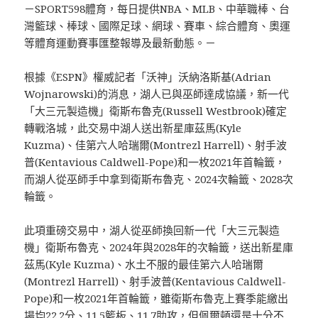
－SPORT598體育，每日提供NBA、MLB、中華職棒、台
灣籃球、棒球、國際足球、網球、賽車、綜合體育、奧運
等體育運動賽事匯整報導及最新動態。－
根據《ESPN》權威記者「沃神」沃納洛斯基(Adrian
Wojnarowski)的消息，湖人已與巫師達成協議，新一代
「大三元製造機」衛斯布魯克(Russell Westbrook)確定
轉戰洛城，此交易中湖人送出新星庫茲馬(Kyle
Kuzma)、佳第六人哈瑞爾(Montrezl Harrell)、射手波
普(Kentavious Caldwell-Pope)和一枚2021年首輪籤，
而湖人從巫師手中拿到衛斯布魯克、2024次輪籤、2028次
輪籤。
此項重磅交易中，湖人從巫師換回新一代「大三元製造
機」衛斯布魯克、2024年與2028年的次輪籤，送出新星庫
茲馬(Kyle Kuzma)、水土不服的最佳第六人哈瑞爾
(Montrezl Harrell)、射手波普(Kentavious Caldwell-
Pope)和一枚2021年首輪籤，雖衛斯布魯克上賽季能繳出
場均22.2分、11.5籃板、11.7助攻，但佩爾頓還是十分不