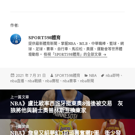
選 曾柏喻選秀狀
元只想證明自己實
力
作者:
SPORT598體育
提供最新體育新聞，掌握NBA、MLB、中華職棒、籃球、網
球、足球、賽車、自行車、馬拉松、奧運、運動會等世界體
壇動態。
檢視「SPORT598體育」的全部文章
發
作
分
標
2021 年 7 月 31 日
SPORT598體育
NBA
nba即時
、
佈
者
類
籤
nba直播
、
nba戰績
、
nba賽程
、
nba賽事
、
nba新聞
日
期:
文
上一篇文章
章
NBA》盧比歐率西班牙挺東奧8強後被交易 灰
上
導
狼將他與騎士奧普林斯互換東家
一
覽
篇
文
下一篇文章
章:
NBA》詹皇又組夢幻3巨頭興奮曬P圖 衛少發
下