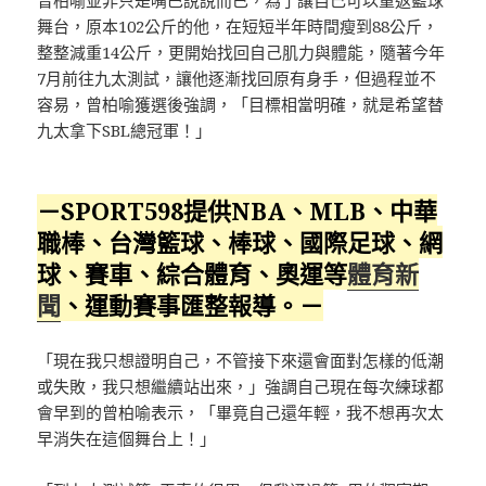
舞台，原本102公斤的他，在短短半年時間瘦到88公斤，
整整減重14公斤，更開始找回自己肌力與體能，隨著今年
7月前往九太測試，讓他逐漸找回原有身手，但過程並不
容易，曾柏喻獲選後強調，「目標相當明確，就是希望替
九太拿下SBL總冠軍！」
－SPORT598提供NBA、MLB、中華
職棒、台灣籃球、棒球、國際足球、網
球、賽車、綜合體育、奧運等
體育新
聞
、運動賽事匯整報導。－
「現在我只想證明自己，不管接下來還會面對怎樣的低潮
或失敗，我只想繼續站出來，」強調自己現在每次練球都
會早到的曾柏喻表示，「畢竟自己還年輕，我不想再次太
早消失在這個舞台上！」