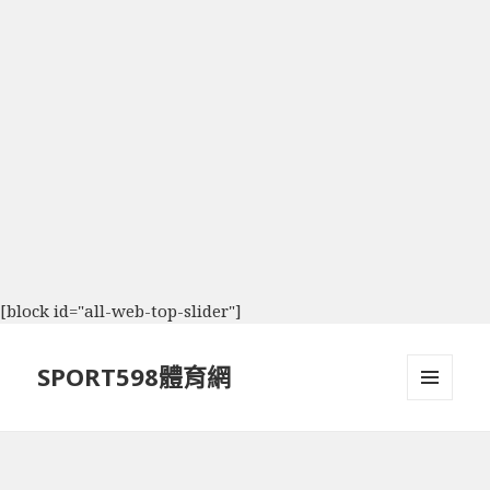
[block id="all-web-top-slider"]
SPORT598體育網
選單及
小工具