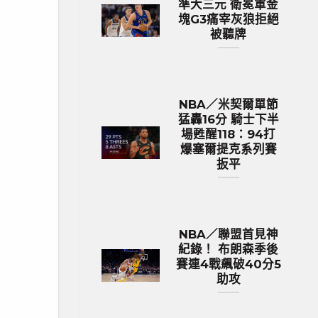
準大三元 衛冕軍金
塊G3痛宰灰狼拒絕
被聽牌
NBA／米契爾單節
猛轟16分 騎士下半
場甦醒118：94打
爆塞爾提克系列賽
扳平
NBA／聯盟首見神
紀錄！ 布朗森季後
賽連4戰飆破40分5
助攻