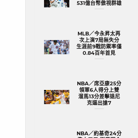
531億台幣傲視群雄
MLB／今永昇太再
次上演7局無失分
生涯前9戰防禦率僅
0.84百年首見
NBA／席亞康25分
領軍6人得分上雙
溜馬13分差擊退尼
克逼出搶7
NBA／約基奇24分