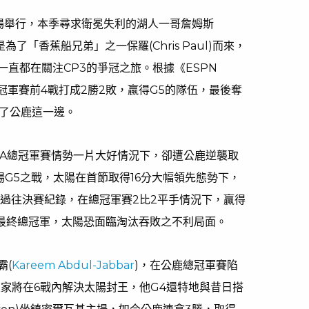
主場舉行，本季尋求衛冕失利的湖人一哥詹姆斯
為了「香蕉船兄弟」之一保羅(Chris Paul)而來，
直都在關注CP3的爭冠之旅。根據《ESPN
29次總冠軍賽前4戰打成2勝2敗，贏得G5的隊伍，最後奪
在了公鹿這一邊。
BA總冠軍賽情勢一片大好情況下，卻遭公鹿逆襲取
場G5之戰，太陽在首節取得16分大幅領先態勢下，
A過往決賽紀錄，在總冠軍賽2比2平手情況下，贏得
下最終總冠軍，太陽恐面臨淘汰吞敗之不利局面。
霸(
Kareem Abdul-Jabbar
)，在公鹿總冠軍賽陷
東家將在6戰內解決太陽封王，他G4還特地與昔日搭