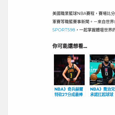
美國職業籃球NBA賽程，賽場比分
軍賽等職籃賽事新聞。－來自世界
SPORT598
，一起掌握體壇世界
你可能還想看…
NBA》奇兵赫爾
NBA》喬治
特砍27分成最棒
承諾扛起球球
父親節禮物 老鷹
37分16籃板
浴血7戰殺進東區
艇3比2聽牌
冠軍賽