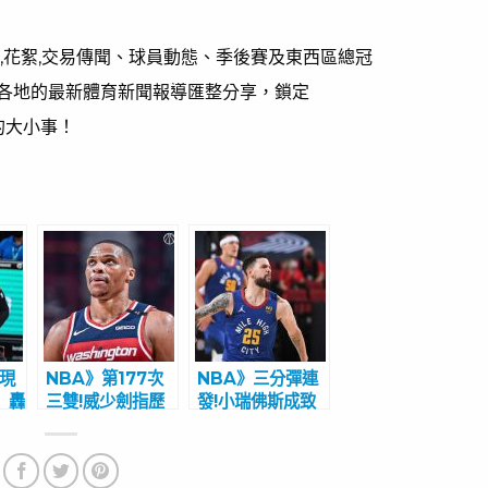
,花絮,交易傳聞、球員動態、季後賽及東西區總冠
各地的最新體育新聞報導匯整分享，鎖定
的大小事！
兌現
NBA》第177次
NBA》三分彈連
 轟
三雙!威少劍指歷
發!小瑞佛斯成致
助快
史三雙王 名嘴挑
勝奇兵 金塊G3
釁連續三年首輪游
攻破拓荒者主場