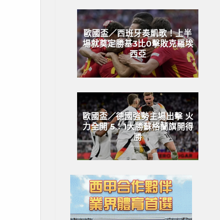
歐國盃／西班牙奏凱歌！上半
場就奠定勝基3比0擊敗克羅埃
西亞
歐國盃／德國強勢主場出擊 火
力全開 5：1大勝蘇格蘭旗開得
勝