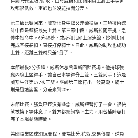
得到7分8籃板7助攻。由於威斯和比爾兩員主將上半場進
攻都很低效，巫師也並沒能拉開分差。
第三節比賽回來，威斯化身中鋒又連續摘板，三項技術統
計中倒是籃板最先上雙。第三節中段，威斯拉開單挑，急
停中投命中。6分48秒，威斯和比爾上演連線，妙傳比爾
完成空接暴扣，直接打停騎士。自此，威斯的助攻也成功
上雙，距離三雙就只差1分了。
本節最後2分多鍾，威斯休息后重新回歸賽場。他持球強
殺內線上籃得手，讓自己本場得分上雙，三雙到手！這是
威斯生涯第177次三雙。巫師第三節打出一波高潮，騎士
則是迅速崩盤，分差來到20+。
末節比賽，勝負已經沒有懸念，威斯短暫打了一會，很快
就被換下場休息了。雙方都紛紛換下主力，用替補陣容打
完了本場剩餘時間。
美國職業籃球NBA賽程，賽場比分,花絮,交易傳聞、球員