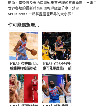
動態、季後賽及東西區總冠軍賽等職籃賽事新聞。－來自
世界各地的最新體育新聞報導匯整分享，鎖定
SPORT598
，一起掌握體壇世界的大小事！
你可能還想看…
NBA》奈許稱可以
NBA》CP3不只挫
給籃網打控衛秒被
傷可能更嚴重? 前
虧 KD明日是否出
湖人訓練師：疑骨
戰暫未知
頭挫傷短期無法痊
癒