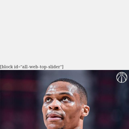
[block id="all-web-top-slider"]