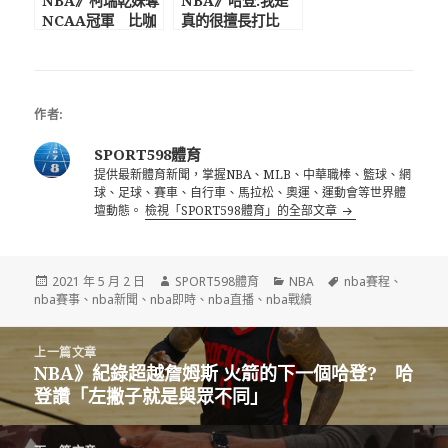
NBA》柯瑞乾妹奪
NBA》哈登:我是
NCAA冠軍 比咖
真的很擅長打比
哩還高！ 擁有超吸
賽! 過去一個月不
睛外型與逆天長腿
打球非常沮喪
作者:
SPORT598體育
提供最新體育新聞，掌握NBA、MLB、中華職棒、籃球、網
球、足球、賽車、自行車、馬拉松、奧運、運動會等世界體
壇動態。
檢視「SPORT598體育」的全部文章
發
作
分
標
2021 年 5 月 2 日
SPORT598體育
NBA
nba賽程
、
佈
者
類
籤
nba賽事
、
nba新聞
、
nba即時
、
nba直播
、
nba戰績
日
期:
文
上一篇文章
章
NBA》紀錄超越詹姆斯 火箭的下一個哈登? 哈
上
導
登讚「左撇子就是與眾不同」
一
覽
篇
文