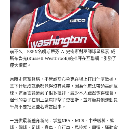
前不久，ESPN名嘴斯蒂芬-A-史密斯對巫師球星羅素-威
斯布魯克(
Russell Westbrook
)的批評在互聯網上引發了
極大憤慨。
當時史密斯聲稱，不管威斯布魯克在場上打出什麼數據，
拿下什麼成就他都覺得沒有意義，因為他無法帶領巫師贏
球。這番言論遭到了很多批評，威少本人雖然懶得理會，
但他的妻子在網上嚴厲抨擊了史密斯，並呼籲其他運動員
千萬不要把這些名嘴當回事。
－提供最新體育新聞，掌握NBA、MLB、中華職棒、籃
球、網球、足球、賽車、自行車、馬拉松、奧運、運動會