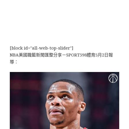
[block id="all-web-top-slider"]
NBA美國職籃新聞匯整分享－SPORT598體育5月2日報
導：