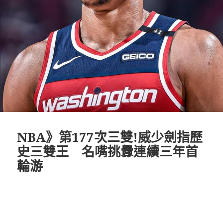
NBA》第177次三雙!威少劍指歷
史三雙王 名嘴挑釁連續三年首
輪游