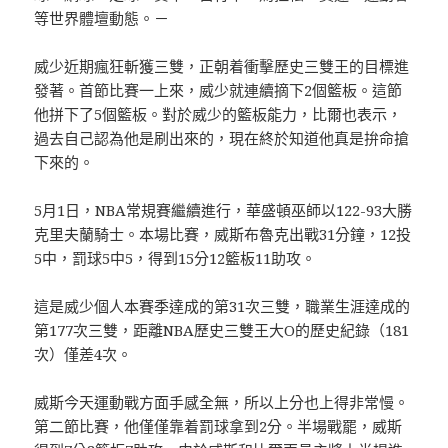
等世界體壇動態。－
威少近期瘋狂斬獲三雙，正朝着衝擊歷史三雙王的目標進
發著。首節比賽一上來，威少就連續摘下2個籃板。這節
他拼下了5個籃板。對於威少的籃板能力，比爾也表示，
過去自己認為他是刷出來的，現在終於知道他真是拚命搶
下來的。
5月1日，NBA常規賽繼續進行，華盛頓巫師以122-93大勝
克里夫蘭騎士。本場比賽，威斯布魯克出戰31分鐘，12投
5中，罰球5中5，得到15分12籃板11助攻。
這是威少個人本賽季達成的第31次三雙，職業生涯達成的
第177次三雙，距離NBA歷史三雙王大O的歷史紀錄（181
次）僅差4次。
威斯今天運動戰方面手感全無，所以上分也上得非常慢。
第二節比賽，他僅僅靠着罰球拿到2分。半場戰罷，威斯