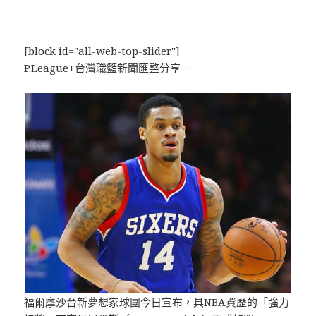
[block id="all-web-top-slider"]
P.League+台灣職籃新聞匯整分享－
福爾摩沙台新夢想家球團今日宣布，具NBA資歷的「強力