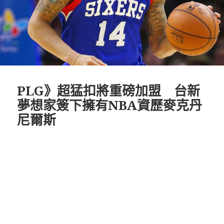
PLG》超猛扣將重磅加盟 台新
夢想家簽下擁有NBA資歷麥克丹
尼爾斯