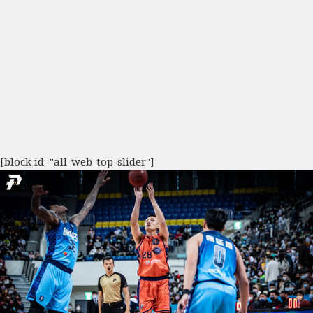
[block id="all-web-top-slider"]