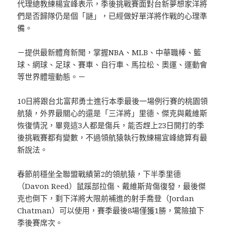
代理總教練楊宜峰表示，季後挑戰賽面對台新夢想家洋將
們是否歸隊仍是個「謎」，已經做好單洋將作戰的心理準
備。
－提供最新體育新聞，掌握NBA、MLB、中華職棒、籃
球、網球、足球、賽車、自行車、馬拉松、奧運、運動會
等世界體壇動態。－
10日將跟台北富邦勇士進行本季最後一場例行賽的桃園領
航猿，外界最關心的還是「三洋將」里德、傑克與戴維斯
恢復情況，畢竟這3人都是傷兵，能否趕上23日開打的季
後挑戰賽都有變數，不過領航猿執行教練楊宜峰總算有最
新說法。
春節前穩坐全聯盟戰績第2的領航猿，下半季里德
（Davon Reed）鼠蹊部拉傷、戴維斯背傷復發，最後傑
克也倒下，剩下洋將大限前補進的射手喬登（Jordan
Chatman）可以使用，賽季最後8場僅獲1勝，驚險搶下
季後賽席次。