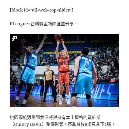
[block id="all-web-top-slider"]
P.League+台灣職籃新聞匯整分享－
桃園領航猿受到雙洋將與擁有本土資格的戴維斯
（
Quincy Davis
）受傷影響，賽季最後8場只拿下1勝，