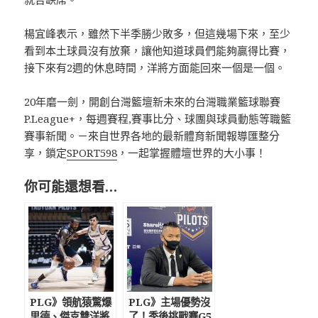
楊宜峰表示，雖然下半季勝少敗多，但這幾場下來，至少
看到本土球員沒有放棄，讓他知道球員們能夠贏得比賽，
接下來有2週的休息時間，洋將方面能回來一個是一個。
20年磨一劍，開創台灣籃壇新未來的台灣職業籃球聯賽
P.League+，每週賽程,賽事比分、球團與球員動態等職籃
賽事新聞。－來自世界各地的最新體育新聞報導匯整分
享，鎖定
SPORT598
，一起掌握體壇世界的大小事！
你可能還想看…
PLG》領航猿驚爆
PLG》主場優勢沒
里德、傑克雙洋將
了！季後挑戰賽G5