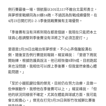
例行賽最後一場，領航猿以101比117不敵台北富邦勇士，
與夢想家戰績同為10勝14敗，不過因為對戰成績優勢，在
4月23日開打的2-2-1季後挑戰賽擁有主場優勢。
「季後賽有沒有洋將到現在都是個謎，我現在只能把本土
球員心態調整到季後賽沒有洋將之下必須怎麼打。」
里德是2月28日出戰台新夢想家，不小心弄傷腹股溝右
側，隨後宣告例行賽提前報銷，楊宜峰說：「里德下周就
開始練，根據防護員說法，他已經恢復8到9成，目前跑起
來也沒問題，我相信可以趕上季後賽，但我當然會擔心體
能問題。」
「至於小腿肌腱拉傷的傑克，目前仍在努力治療，且做一
些伸展動作，我想他在季後賽可以上，」楊宜峰說，「但
他的狀況同樣很不確定，尤其在體能與球感方面，我可能
會比較擔心。」傑克在打完3月28日與新竹攻城獅比賽後
就告缺席。