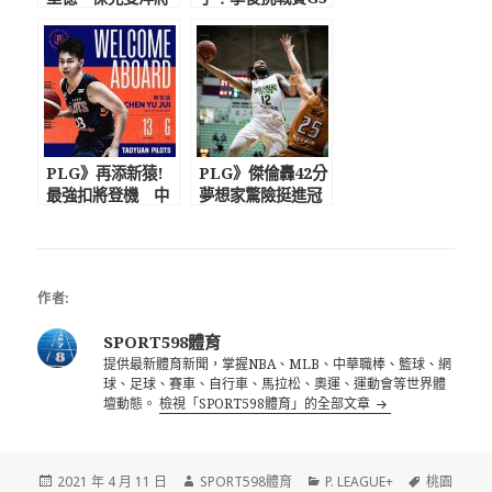
傷勢未癒返美 陳
彰化續戰 陳建
信安：經紀人堅持
州：領航猿主動提
不給打
議
PLG》再添新猿!
PLG》傑倫轟42分
最強扣將登機 中
夢想家驚險挺進冠
華隊國手陳昱瑞簽
軍賽！ 施晉堯三
約3年加盟領航猿
分絕殺落空領航猿
飲恨
作者:
SPORT598體育
提供最新體育新聞，掌握NBA、MLB、中華職棒、籃球、網
球、足球、賽車、自行車、馬拉松、奧運、運動會等世界體
壇動態。
檢視「SPORT598體育」的全部文章
發
作
分
標
2021 年 4 月 11 日
SPORT598體育
P. LEAGUE+
桃園