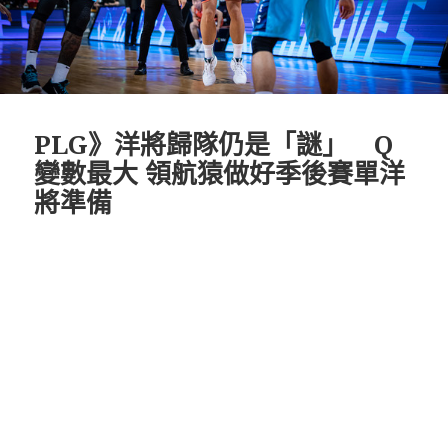
PLG》洋將歸隊仍是「謎」 Q
變數最大 領航猿做好季後賽單洋
將準備