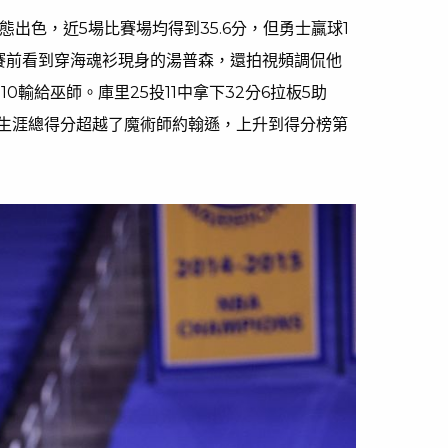
態出色，近5場比賽場均得到35.6分，但勇士贏球1
賽前看到穿海魂衫現身的湯普森，還拍視頻調侃他
110輸給巫師。庫里25投11中拿下32分6拉板5助
生涯總得分超越了魔術師約翰遜，上升到得分榜第