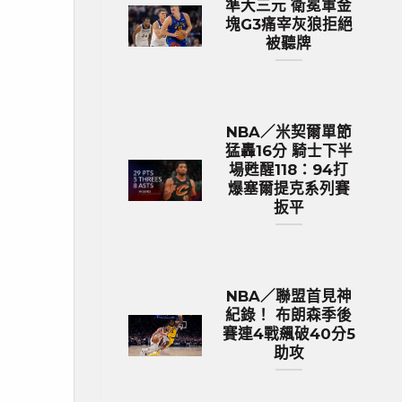
準大三元 衛冕軍金
塊G3痛宰灰狼拒絕
被聽牌
NBA／米契爾單節
猛轟16分 騎士下半
場甦醒118：94打
爆塞爾提克系列賽
扳平
NBA／聯盟首見神
紀錄！ 布朗森季後
賽連4戰飆破40分5
助攻