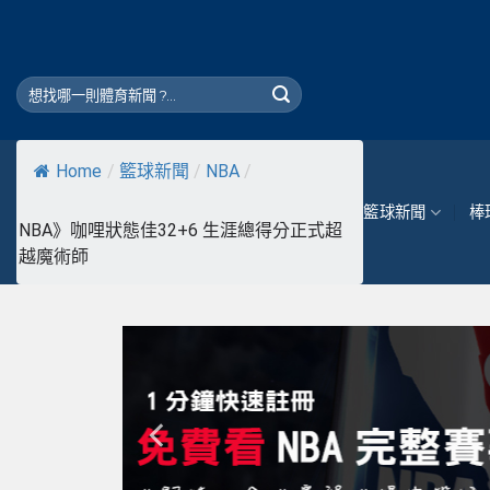
Skip
to
content
Home
/
籃球新聞
/
NBA
/
籃球新聞
棒
NBA》咖哩狀態佳32+6 生涯總得分正式超
越魔術師