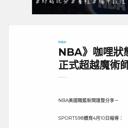
NBA
NBA》咖哩狀態
正式超越魔術
NBA美國職籃新聞匯整分享－
SPORT598體育4月10日報導：