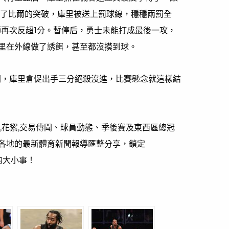
下了比爾的突破，庫里被送上罰球線，穩穩兩罰全
巫師再次反超1分。暫停后，勇士未能打成最後一攻，
里在外線做了誘餌，甚至都沒摸到球。
間，庫里倉促出手三分絕殺沒進，比賽懸念就這樣結
,花絮,交易傳聞、球員動態、季後賽及東西區總冠
各地的最新體育新聞報導匯整分享，鎖定
的大小事！