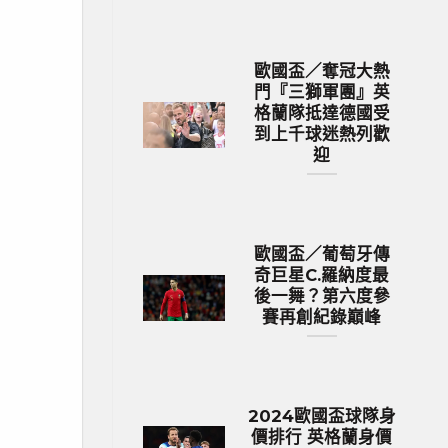
歐國盃／奪冠大熱
門『三獅軍團』英
格蘭隊抵達德國受
到上千球迷熱列歡
迎
歐國盃／葡萄牙傳
奇巨星C.羅納度最
後一舞？第六度參
賽再創紀錄巔峰
2024歐國盃球隊身
價排行 英格蘭身價