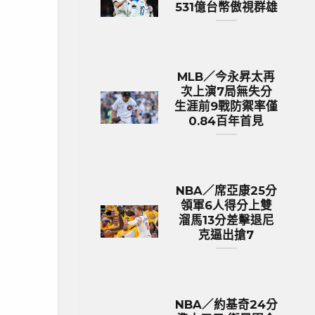
531億台幣傲視群雄
MLB／今永昇太再
次上演7局無失分
生涯前9戰防禦率僅
0.84百年首見
NBA／席亞康25分
領軍6人得分上雙
溜馬13分差擊退尼
克逼出搶7
NBA／約基奇24分