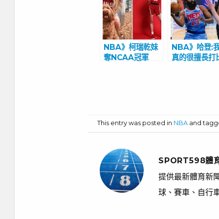
NBA》柯瑞乾妹
NBA》哈登:
奪NCAA冠軍
真的很擅長打
比咖哩還高！ 擁
賽! 過去一個
有超吸睛外型與逆
不打球非常沮
天長腿
This entry was posted in
NBA
and tag
SPORT598體
提供最新體育新聞
球、賽車、自行