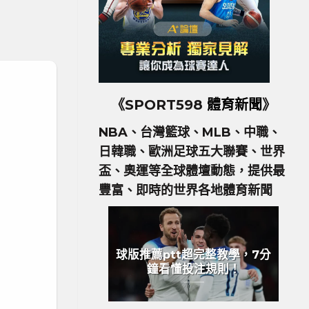
《SPORT598
體育新聞
》
NBA、台灣籃球、MLB、中職、
日韓職、歐洲足球五大聯賽、世界
盃、奧運等全球體壇動態，提供最
豐富、即時的世界各地體育新聞
球版推薦ptt超完整教學，7分
鐘看懂投注規則！