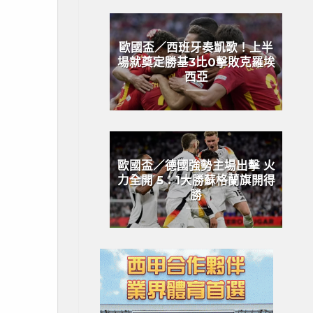
歐國盃／西班牙奏凱歌！上半
場就奠定勝基3比0擊敗克羅埃
西亞
歐國盃／德國強勢主場出擊 火
力全開 5：1大勝蘇格蘭旗開得
勝