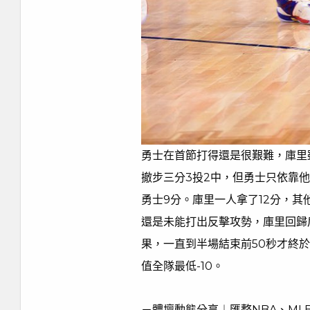
勇士在首節打得還是很艱難，庫里
撤步三分3投2中，但勇士只依靠
勇士9分。庫里一人拿了12分，其
還是未能打出反擊攻勢，庫里回歸
果，一直到半場結束前50秒才終於
值全隊最低-10。
－體壇動態分享︱匯整NBA、M