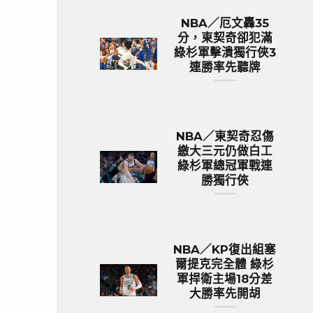
NBA／厄文轟35
分，東契奇卻犯滿
綠杉軍擊潰獨行俠3
連勝率先聽牌
NBA／東契奇忍傷
繳大三元仍做白工
綠杉軍總冠軍戰連
勝獨行俠
NBA／KP復出組塞
爾提克完全體 綠杉
軍捍衛主場18分差
大勝率先開胡