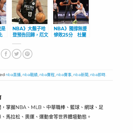
我是
NBA》大鬍子哈
NBA》獨撐無援
比
登預告回歸，厄文
慘敗25分 杜蘭
月
臉卻遭重擊 籃網
特失誤高達8次
喪
3巨頭難合體
「湖人痛宰了我
們」
ged
nba直播
,
nba戰績
,
nba賽程
,
nba賽事
,
nba新聞
,
nba即時
.
育
，掌握NBA、MLB、中華職棒、籃球、網球、足
車、馬拉松、奧運、運動會等世界體壇動態。