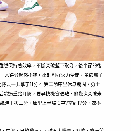
雖然保持着效率，不斷突破籃下取分，後半節的後
他一人得分顯然不夠，巫師剛好火力全開，單節贏了
他隊友一共拿了11分。 第二節庫里休息期間，勇士
后遭遇重點盯防，要尋找機會很難，他幾次突破未
飆進干拔三分。庫里上半場15中7拿到17分，效率
LB、中職、日韓職棒、足球五大聯賽、網壇、賽車等