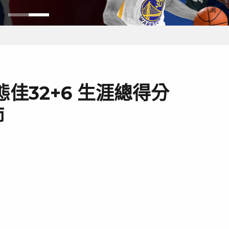
佳32+6 生涯總得分
師