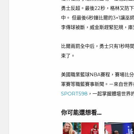
勇士反超。最後22秒，格林又防
中。 但最後6秒鐘比爾的3+1讓
李傳球被斷，威金斯趕緊犯規，庫
比爾兩罰全中后，勇士只有1秒時
束了。
美國職業籃球NBA賽程，賽場比分
軍賽等職籃賽事新聞。－來自世界
SPORT598
，一起掌握體壇世界
你可能還想看…