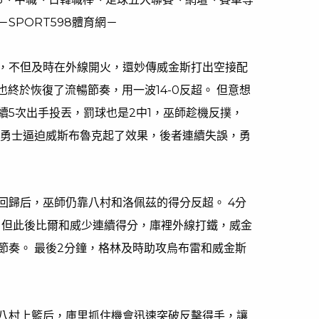
SPORT598體育網－
，不但及時在外線開火，還妙傳威金斯打出空接配
也終於恢復了流暢節奏，用一波14-0反超。 但意想
續5次出手投丟，罰球也是2中1，巫師趁機反撲，
，勇士逼迫威斯布魯克起了效果，後者連續失誤，勇
回歸后，巫師仍靠八村和洛佩茲的得分反超。 4分
，但此後比爾和威少連續得分，庫裡外線打鐵，威金
節奏。 最後2分鐘，格林及時助攻烏布雷和威金斯
八村上籃后，庫里抓住機會迅速突破反擊得手，讓