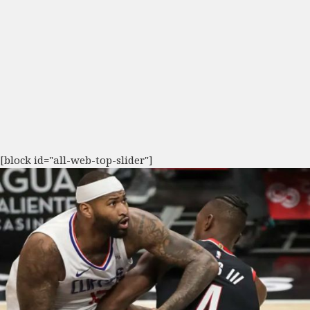
[block id="all-web-top-slider"]