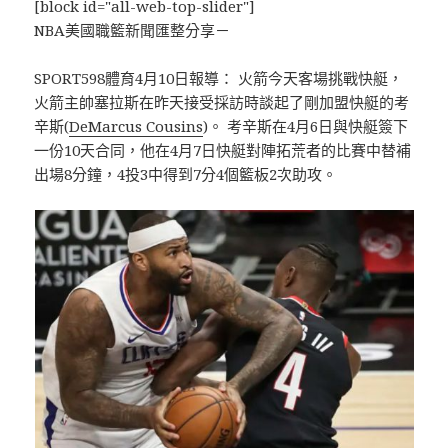
[block id="all-web-top-slider"]
NBA美國職籃新聞匯整分享－
SPORT598體育4月10日報導： 火箭今天客場挑戰快艇，
火箭主帥塞拉斯在昨天接受採訪時談起了剛加盟快艇的考
辛斯(
DeMarcus Cousins
)。 考辛斯在4月6日與快艇簽下
一份10天合同，他在4月7日快艇對陣拓荒者的比賽中替補
出場8分鐘，4投3中得到7分4個籃板2次助攻。