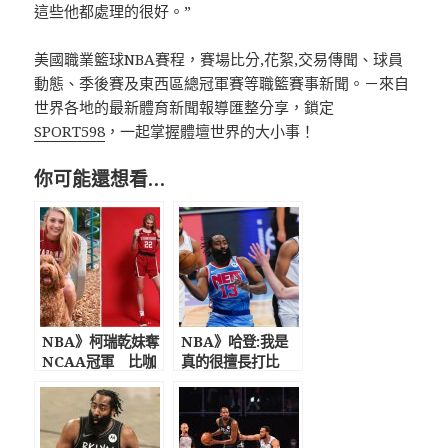
這些他都處理的很好。”
美國職業籃球NBA賽程，賽場比分,花絮,交易傳聞、球員
動態、季後賽及東西區總冠軍賽等職籃賽事新聞。－來自
世界各地的最新體育新聞報導匯整分享，鎖定
SPORT598
，一起掌握體壇世界的大小事！
你可能還想看…
NBA》柯瑞乾妹奪
NBA》哈登:我是
NCAA冠軍 比咖
真的很擅長打比
哩還高！ 擁有超吸
賽! 過去一個月不
睛外型與逆天長腿
打球非常沮喪