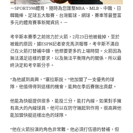
－SPORT598體育，隨時為您匯整NBA、MLB、中職、日
韓職棒、足球五大聯賽、台灣籃球、網球、賽車等最豐富
多元的體育賽事新聞資訊。－
考辛斯本賽季之前效力於火箭，2月23日他被裁掉，至於
被裁的原因，據ESPN記者麥克馬洪報導，考辛斯不滿自
己在火箭打替補中鋒，他想要更多的上場時間。火箭因為
無法滿足這樣的要求，以及無法平衡隊內的關係，所以最
終決定和考辛斯分手。
“為他感到高興，”塞拉斯說。“他加盟了一支優秀的球
隊，他值得得到這樣的機會，能夠在季后賽做出貢獻。
他能為快艇提供很多，能投三分，能打內線，如果對手擁
有高大的內線球員，他可以在防守端起到作用。很高興他
能加盟快艇這樣出色的球隊。
“他在火箭扮演的角色非常難，他必須打伍德的替補，但