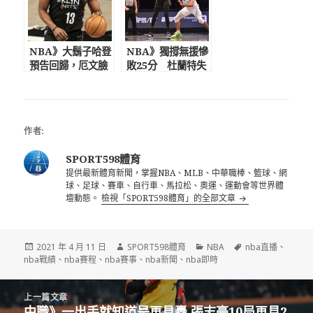
NBA》大鬍子哈登
NBA》獨撐無援慘
預告回歸，厄文臉
敗25分 杜蘭特失
卻遭重擊 籃網3巨
誤高達8次「湖人痛
頭難合體
宰了我們」
作者:
SPORT598體育
提供最新體育新聞，掌握NBA、MLB、中華職棒、籃球、網
球、足球、賽車、自行車、馬拉松、奧運、運動會等世界體
壇動態。
檢視「SPORT598體育」的全部文章
發
作
分
標
2021 年 4 月 11 日
SPORT598體育
NBA
nba直播
、
佈
者
類
籤
nba戰績
、
nba賽程
、
nba賽事
、
nba新聞
、
nba即時
日
期:
文
上一篇文章
章
中職》一出手就知道是再見轟 張志豪10局再見2
上