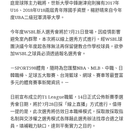
庭是球隊主力戰將，世新大學中鋒謝津宛則擁有2017年
U16、2018年U18兩屆青年隊國手資歷，楊舒晴來自今年
度UBA二級冠軍清華大學。
今年度WSBL新人選秀會將於7月21日登場，因疫情影響
避免室內群聚，本次將以線上選秀方式進行。經WSBL球
團決議今年度起各隊無法再保留健教合作學校球員，欲參
加WSBL之球員必須透過報名選秀會。
－SPORT598體育，隨時為您匯整NBA、MLB、中職、日
韓職棒、足球五大聯賽、台灣籃球、網球、賽車等最豐富
多元的體育賽事新聞資訊。－
日前宣布成立的T1 League職籃，14日正式公佈新賽季選
秀會日期，將於7月28日採「線上直播」方式進行。值得
一提的是，此次選秀將仿效日本職棒模式，採取故採取指
名制與交涉權之選秀模式各隊藉此選秀辦法找尋合適之球
員，填補戰力缺口，達到平衡實力之目的。