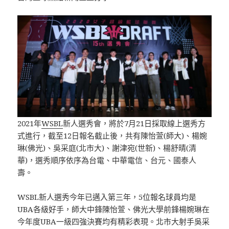
2021年
WSBL
新人選秀會，將於7月21日採取線上選秀方
式進行，截至12日報名截止後，共有陳怡萱(師大)、楊婉
琳(佛光)、吳采庭(北市大)、謝津宛(世新)、楊舒晴(清
華)，選秀順序依序為台電、中華電信、台元、國泰人
壽。
WSBL新人選秀今年已邁入第三年，5位報名球員均是
UBA各級好手，師大中鋒陳怡萱、佛光大學前鋒楊婉琳在
今年度UBA一級四強決賽均有精彩表現。北市大射手吳采