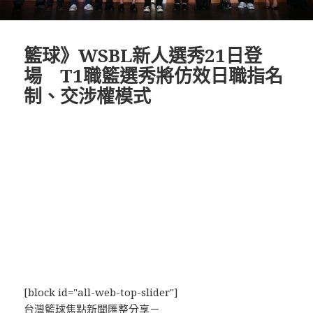
籃球》WSBL新人選秀21日登
場 T1職籃選秀將仿效日職指名
制、交涉權模式
[block id="all-web-top-slider"]
台灣籃球焦點新聞匯整分享－