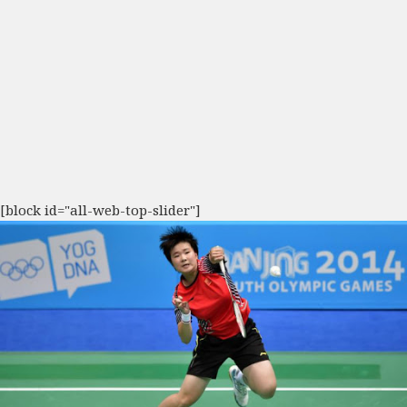
[block id="all-web-top-slider"]