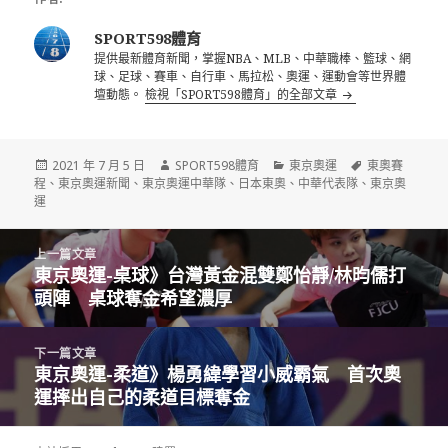
SPORT598體育
提供最新體育新聞，掌握NBA、MLB、中華職棒、籃球、網
球、足球、賽車、自行車、馬拉松、奧運、運動會等世界體
壇動態。
檢視「SPORT598體育」的全部文章
發
作
分
標
2021 年 7 月 5 日
SPORT598體育
東京奧運
東奧賽
佈
者
類
籤
程
、
東京奧運新聞
、
東京奧運中華隊
、
日本東奧
、
中華代表隊
、
東京奧
日
運
期:
文
上一篇文章
章
東京奧運-桌球》台灣黃金混雙鄭怡靜/林昀儒打
上
導
頭陣 桌球奪金希望濃厚
一
覽
篇
文
下一篇文章
章:
東京奧運-柔道》楊勇緯學習小威霸氣 首次奧
下
運摔出自己的柔道目標奪金
一
篇
文