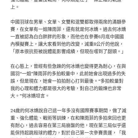
上。
中國羽球在男單、女單、女雙和混雙都取得兩席的滿額參
賽，在女單有一姐陳雨菲，還有就是何冰嬌。過去何冰嬌
一直被認為白白胖胖的形象，而他也在參賽6月底中國國
內模擬賽上，讓大家看到他的改變，減重8公斤的他說，
「原本很抗拒被說體能影響成績，但現在嚐到了甜頭。」
在心態上，曾經有些急躁的何冰嬌也變得更為耐心，在與
國羽“一姐”陳雨菲的多拍較量中，此前她會出現過多的失
誤，但是現在，她會一拍拍耐心打到最後。“多拍較量對
我的心理和體力都是很大的考驗，對自己的鍛煉也非常
大。”何冰嬌坦言。
24歲的何冰嬌說自己這一年多沒有國際賽事期間，做了減
重、強化體能、戰術等訓練，在和陳雨菲的多拍來回也更
有耐心，過去容易在第三局崩盤的他，現在第三局似乎還
能保持起跳殺球的體力，對於自己第一次參賽奧運，「我