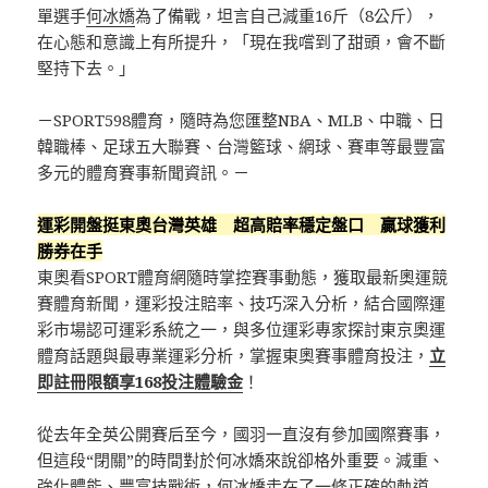
單選手
何冰嬌
為了備戰，坦言自己減重16斤（8公斤），
在心態和意識上有所提升，「現在我嚐到了甜頭，會不斷
堅持下去。」
－SPORT598體育，隨時為您匯整NBA、MLB、中職、日
韓職棒、足球五大聯賽、台灣籃球、網球、賽車等最豐富
多元的體育賽事新聞資訊。－
運彩開盤挺東奧台灣英雄 超高賠率穩定盤口 贏球獲利
勝券在手
東奧看SPORT體育網隨時掌控賽事動態，獲取最新奧運競
賽體育新聞，運彩投注賠率、技巧深入分析，結合國際運
彩市場認可運彩系統之一，與多位運彩專家探討東京奧運
體育話題與最專業運彩分析，掌握東奧賽事體育投注，
立
即註冊限額享168投注體驗金
！
從去年全英公開賽后至今，國羽一直沒有參加國際賽事，
但這段“閉關”的時間對於何冰嬌來說卻格外重要。減重、
強化體能、豐富技戰術，何冰嬌走在了一條正確的軌道