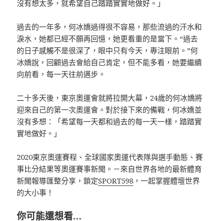
沒有想太多，就希望自己踏踏實實地做好。」
過去的一年多，何冰嬌過得很不容易，那些流過的汗水和
淚水，她都已經不願再回憶，她更看重的是當下。“過去
的日子感觸不是很深了，眼中只有今天，專注眼前。”何
冰嬌說，回顧過去會給自己肯定，但不能多看，她要繼續
向前看，每一天往前邁步。
二十多天後，東京奧運會就將拉開大幕，24歲的何冰嬌將
迎來自己的第一次奧運會。對於接下來的備戰，何冰嬌並
沒有多想：「希望每一天都和過去的每一天一樣，踏踏實
實地做好。」
2020東京奧運賽程、全球國家奧運代表隊與選手動態、賽
事比分結果等奧運賽事新聞。－來自世界各地的最新體育
新聞報導匯整分享，鎖定
SPORT598
，一起掌握體壇世界
的大小事！
你可能還想看…