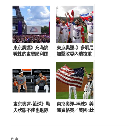
東京奧運》充滿挑
東京奧運-》多明尼
戰性的東奧順利閉
加擊敗委內瑞拉重
幕 艾菲爾鐵塔掌
返奧運 上次參賽
旗接手巴黎奧運
是1992年巴賽隆納
奧運
東京奧運-籃球》勒
東京奧運-棒球》美
夫狀態不佳也退隊
洲資格賽／美國4比
麥基、馬刺後衛頂
2擊敗委內瑞拉 全
替 美國男籃戰力
勝奪冠前進東京奧
榜僅排第3
運
作者: