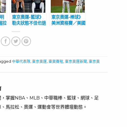
多明
東京奧運-籃球》
東京奧運-棒球》
瑞拉
勒夫狀態不佳也退
美洲資格賽／美國
次參
隊 麥基、馬刺後
4比2擊敗委內瑞
巴賽
衛頂替 美國男籃
拉 全勝奪冠前進
戰力榜僅排第3
東京奧運
tagged
中華代表隊
,
東京奧運
,
東奧賽程
,
東京奧運新聞
,
東京奧
育
，掌握NBA、MLB、中華職棒、籃球、網球、足
車、馬拉松、奧運、運動會等世界體壇動態。