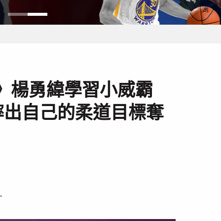
》楊勇緯學習小威霸
摔出自己的柔道目標奪
－