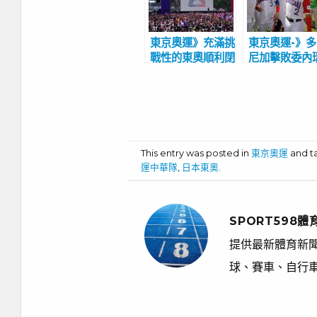
東京奧運》充滿挑
東京奧運-》
戰性的東奧順利閉
尼加擊敗委內
幕 艾菲爾鐵塔掌
重返奧運 上
旗接手巴黎奧運
賽是1992年
隆納奧運
This entry was posted in
東京奧運
and 
運中華隊
,
日本東奧
.
SPORT598體
提供最新體育新聞
球、賽車、自行