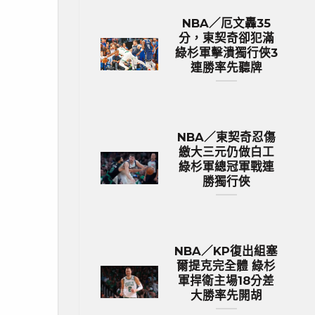
NBA／厄文轟35
分，東契奇卻犯滿
綠杉軍擊潰獨行俠3
連勝率先聽牌
NBA／東契奇忍傷
繳大三元仍做白工
綠杉軍總冠軍戰連
勝獨行俠
NBA／KP復出組塞
爾提克完全體 綠杉
軍捍衛主場18分差
大勝率先開胡