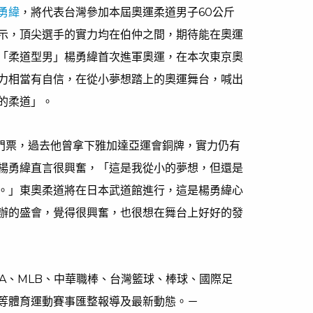
勇緯
，將代表台灣參加本屆奧運柔道男子60公斤
示，頂尖選手的實力均在伯仲之間，期待能在奧運
「柔道型男」楊勇緯首次進軍奧運，在本次東京奧
力相當有自信，在從小夢想踏上的奧運舞台，喊出
的柔道」。
運門票，過去他曾拿下雅加達亞運會銅牌，實力仍有
楊勇緯直言很興奮，「這是我從小的夢想，但還是
。」東奧柔道將在日本武道館進行，這是楊勇緯心
辦的盛會，覺得很興奮，也很想在舞台上好好的發
NBA、MLB、中華職棒、台灣籃球、棒球、國際足
等體育運動賽事匯整報導及最新動態。－