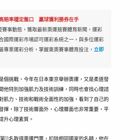
高賠率穩定盤口 贏球獲利勝券在手
掌控賽事動態，獲取最新奧運競賽體育新聞，運彩
合國際運彩市場認可運彩系統之一，與多位運彩
最專業運彩分析，掌握東奧賽事體育投注，
立即
是個挑戰，今年在日本東京舉辦奧運，又是柔道發
間他特別加強肌力及技術訓練，同時也會找心理諮
對肌力、技術和戰術全面性的加強，看到了自己的
發揮，除了技術層面外，心理層面也非常重要，平
提升心理素質。
第11名取得奧運門票，扣除相同國家的名額，他在