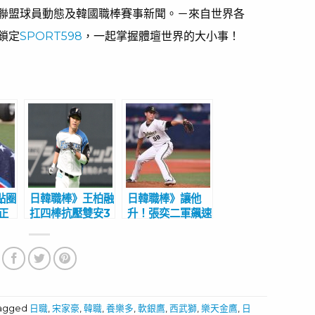
聯盟球員動態及韓國職棒賽事新聞。－來自世界各
鎖定
SPORT598
，一起掌握體壇世界的大小事！
點圈
日韓職棒》王柏融
日韓職棒》讓他
正
扛四棒抗壓雙安3
升！張奕二軍飆速
讚
打點 滿壘得點圈
157 連5場無失
領域
敲強勁安打建功
分再奪救援成功
tagged
日職
,
宋家豪
,
韓職
,
養樂多
,
軟銀鷹
,
西武獅
,
樂天金鷹
,
日