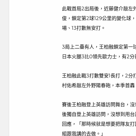
此戰首局2出局後，近藤健介敲左
俊，鎖定第2球129公里的變化球
場、13打數無安打。
3局上二壘有人，王柏融鎖定第一
日本火腿3比0領先歐力士，有2
王柏融此戰3打數雙安1長打，2分
村佑希敲左外野陽春砲，本季首轟，
賽後王柏融登上英雄訪問舞台，沒
後獨自登上英雄訪問，沒想到用台
回應，「那時候就是想要把隊友打
組跟我講的去做。」