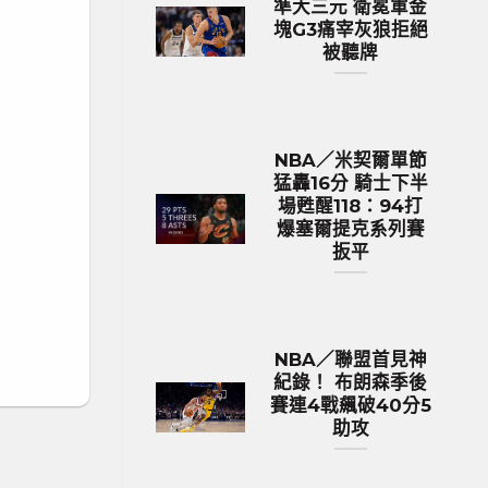
準大三元 衛冕軍金
塊G3痛宰灰狼拒絕
被聽牌
NBA／米契爾單節
猛轟16分 騎士下半
場甦醒118：94打
爆塞爾提克系列賽
扳平
NBA／聯盟首見神
紀錄！ 布朗森季後
賽連4戰飆破40分5
助攻