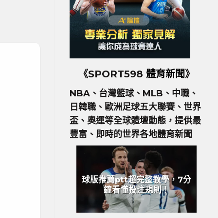
《SPORT598
體育新聞
》
NBA、台灣籃球、MLB、中職、
日韓職、歐洲足球五大聯賽、世界
盃、奧運等全球體壇動態，提供最
豐富、即時的世界各地體育新聞
球版推薦ptt超完整教學，7分
鐘看懂投注規則！