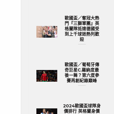
歐國盃／奪冠大熱
門『三獅軍團』英
格蘭隊抵達德國受
到上千球迷熱列歡
迎
歐國盃／葡萄牙傳
奇巨星C.羅納度最
後一舞？第六度參
賽再創紀錄巔峰
2024歐國盃球隊身
價排行 英格蘭身價