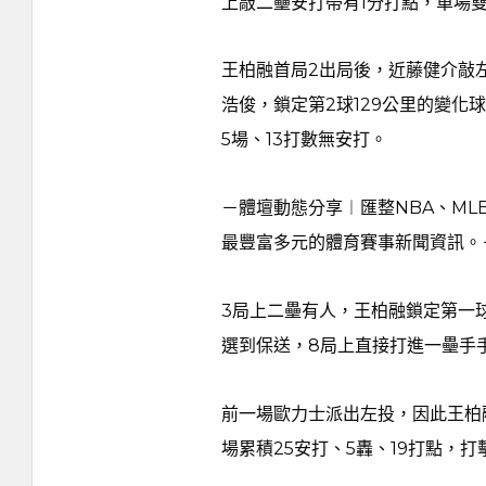
上敲二壘安打帶有1分打點，單場雙
王柏融首局2出局後，近藤健介敲
浩俊，鎖定第2球129公里的變
5場、13打數無安打。
－體壇動態分享︱匯整NBA、M
最豐富多元的體育賽事新聞資訊。－
3局上二壘有人，王柏融鎖定第一
選到保送，8局上直接打進一壘手
前一場歐力士派出左投，因此王柏
場累積25安打、5轟、19打點，打擊率