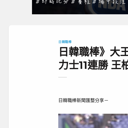
日韓職棒
日韓職棒》大
力士11連勝 
日韓職棒新聞匯整分享－