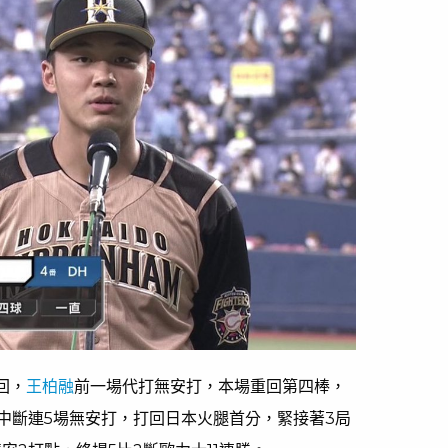
回，
王柏融
前一場代打無安打，本場重回第四棒，
中斷連5場無安打，打回日本火腿首分，緊接著3局