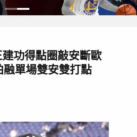
王建功得點圈敲安斷歐
王柏融單場雙安雙打點