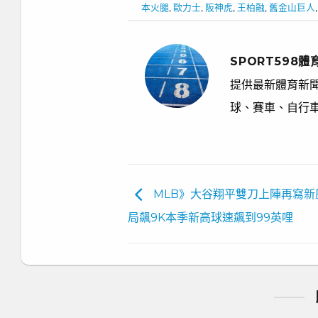
本火腿
,
歐力士
,
阪神虎
,
王柏融
,
舊金山巨人
SPORT598體
提供最新體育新聞
球、賽車、自行
MLB》大谷翔平雙刀上陣再寫新
局飆9K本季新高球速飆到99英哩