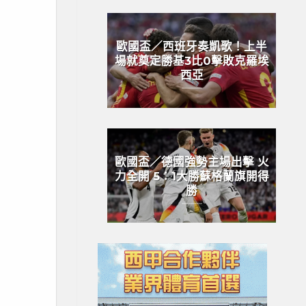
歐國盃／西班牙奏凱歌！上半
場就奠定勝基3比0擊敗克羅埃
西亞
歐國盃／德國強勢主場出擊 火
力全開 5：1大勝蘇格蘭旗開得
勝