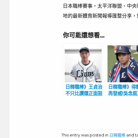
日本職棒賽事，太平洋聯盟、中央
地的最新體育新聞報導匯整分享，
你可能還想看…
日韓職棒》王貞治
日韓職棒》得
不只比讚還正面鼓
再發威!吳念庭
勵 吳念庭受封得
火燙 日球迷
點圈之鬼覺得帥
嘆：進入神的
This entry was posted in
日韓職棒
and 