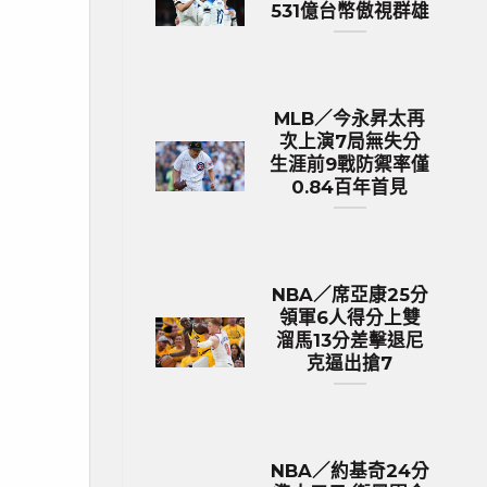
531億台幣傲視群雄
MLB／今永昇太再
次上演7局無失分
生涯前9戰防禦率僅
0.84百年首見
NBA／席亞康25分
領軍6人得分上雙
溜馬13分差擊退尼
克逼出搶7
NBA／約基奇24分