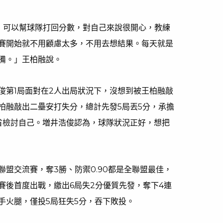
，可以幫球隊打回分數，對自己來說很開心，教練
賽開始就不用顧慮太多，不用去想結果。每天就是
備。」王柏融說。
俊第1局面對在2人出局狀況下，沒想到被王柏融敲
柏融敲出二壘安打失分，總計先發5局丟5分，承擔
省檢討自己。増井浩俊認為，球隊狀況正好，想把
盟交流賽，奪3勝、防禦0.90都是全聯盟最佳，
賽後首度出戰，繳出6局失2分優質先發，奪下4連
手火腿，僅投5局狂失5分，吞下敗投。