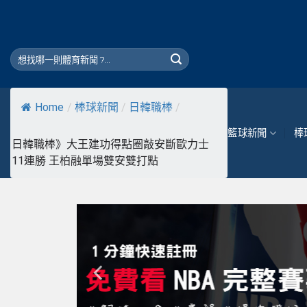
Skip
to
content
Home
/
棒球新聞
/
日韓職棒
/
籃球新聞
棒
日韓職棒》大王建功得點圈敲安斷歐力士
11連勝 王柏融單場雙安雙打點