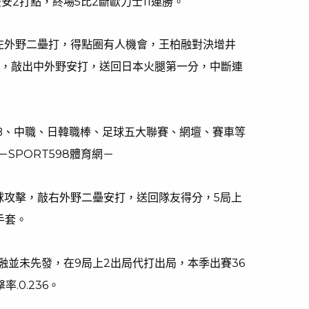
安2打點，終場5比2斷歐力士11連勝。
左外野二壘打，得點圈有人機會，王柏融對決增井
化球，敲出中外野安打，送回日本火腿第一分，中斷連
LB、中職、日韓職棒、足球五大聯賽、網壇、賽車等
SPORT598體育網－
球攻擊，敲右外野二壘安打，送回隊友得分，5局上
手套。
融並未先發，在9局上2出局代打出局，本季出賽36
.0.236。