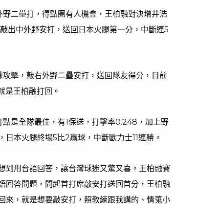
外野二壘打，得點圈有人機會，王柏融對決增井浩
，敲出中外野安打，送回日本火腿第一分，中斷連5
球攻擊，敲右外野二壘安打，送回隊友得分，目前
分就是王柏融打回。
打點是全隊最佳，有1保送，打擊率0.248，加上野
日本火腿終場5比2贏球，中斷歐力士11連勝。
想到用台語回答，讓台灣球迷又驚又喜。王柏融賽
語回答問題，問起首打席敲安打送回首分，王柏融
回來，就是想要敲安打，照教練跟我講的、情蒐小