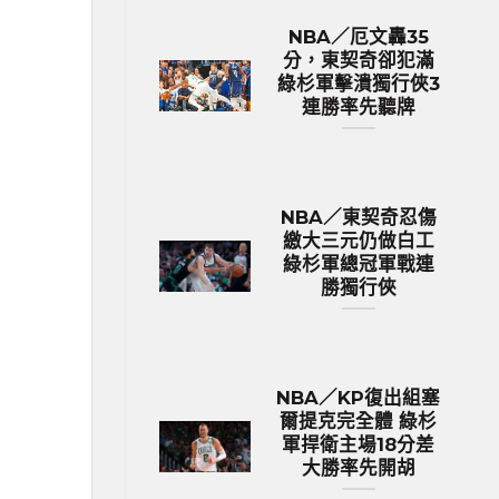
NBA／厄文轟35
分，東契奇卻犯滿
綠杉軍擊潰獨行俠3
連勝率先聽牌
NBA／東契奇忍傷
繳大三元仍做白工
綠杉軍總冠軍戰連
勝獨行俠
NBA／KP復出組塞
爾提克完全體 綠杉
軍捍衛主場18分差
大勝率先開胡