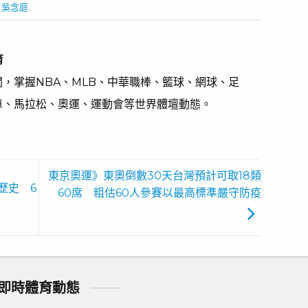
,
吳念庭
.
育
，掌握NBA、MLB、中華職棒、籃球、網球、足
車、馬拉松、奧運、運動會等世界體壇動態。
東京奧運》東奧倒數30天台灣預計可取18類
歷史 6
60席 粗估60人參賽以最高標準嚴守防疫
即時體育動態