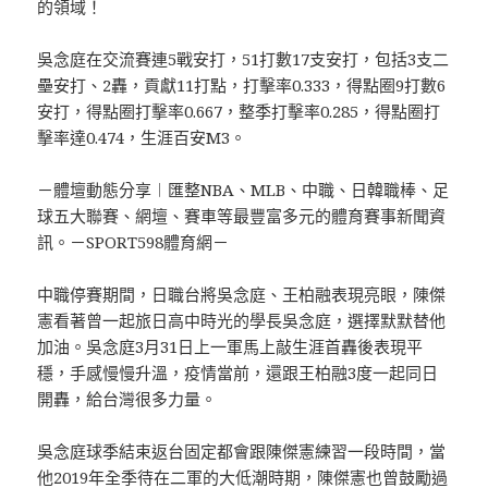
的領域！
吳念庭在交流賽連5戰安打，51打數17支安打，包括3支二
壘安打、2轟，貢獻11打點，打擊率0.333，得點圈9打數6
安打，得點圈打擊率0.667，整季打擊率0.285，得點圈打
擊率達0.474，生涯百安M3。
－體壇動態分享︱匯整NBA、MLB、中職、日韓職棒、足
球五大聯賽、網壇、賽車等最豐富多元的體育賽事新聞資
訊。－SPORT598體育網－
中職停賽期間，日職台將吳念庭、王柏融表現亮眼，陳傑
憲看著曾一起旅日高中時光的學長吳念庭，選擇默默替他
加油。吳念庭3月31日上一軍馬上敲生涯首轟後表現平
穩，手感慢慢升溫，疫情當前，還跟王柏融3度一起同日
開轟，給台灣很多力量。
吳念庭球季結束返台固定都會跟陳傑憲練習一段時間，當
他2019年全季待在二軍的大低潮時期，陳傑憲也曾鼓勵過