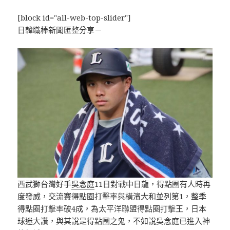
[block id="all-web-top-slider"]
日韓職棒新聞匯整分享－
西武獅台灣好手
吳念庭
11日對戰中日龍，得點圈有人時再
度發威，交流賽得點圈打擊率與橫濱大和並列第1，整季
得點圈打擊率破4成，為太平洋聯盟得點圈打擊王，日本
球迷大讚，與其說是得點圈之鬼，不如說吳念庭已進入神