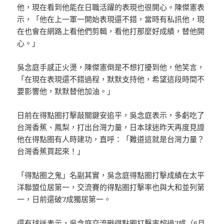
他，現在看到他能在日職活躍的表現也很開心。陳傑憲表
示，「他在上一軍一開始表現還不錯，當時有私訊他，現
在也會在網路上看他們剪輯，看他打那麼好成績，替他開
心。」
吳念庭手感正火燙，陳傑憲倒是不想打擾到他，他笑言，
「在現在表現還不錯過程，默默支持他，希望這段時間不
要影響他，默默替他加油。」
日前在得點圈打擊敲關鍵安追平，吳念庭表示，多虧吃了
台灣香蕉、鳳梨，打出台灣力量，日本球迷昨天再度見證
他在得點圈有人時建功，直呼：「難道這就是台灣力量？
台灣香蕉買起來！」
「得點圈之鬼」名副其實，吳念庭得點圈打擊成績在太平
洋聯盟位居第一，交流賽的得點圈打擊率也與大和並列第
一，日前還破7成獨居第一。
還有球迷表示，吳念庭交流戰得點圈打擊率超過7成（6月