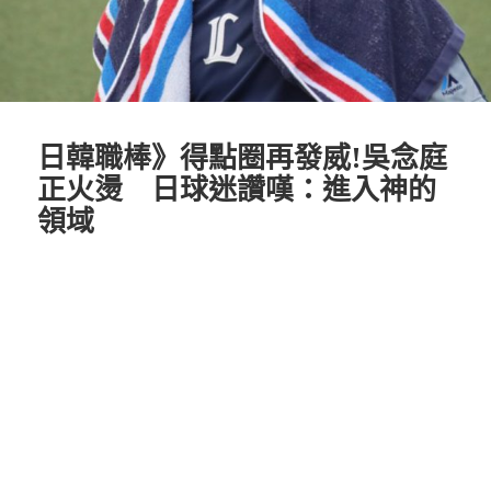
日韓職棒》得點圈再發威!吳念庭
正火燙 日球迷讚嘆：進入神的
領域