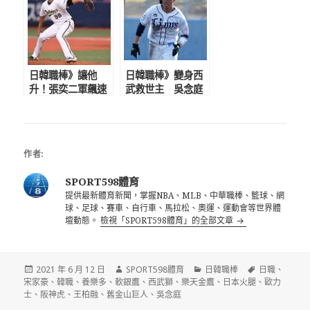
萬獎金
日韓職棒》讓他
日韓職棒》變身西
升！張奕二軍飆速
武救世主 吳念庭
157 連5場無失分
明星賽登場先發第7
再奪救援成功
棒 宋家豪主場亮相
作者:
SPORT598體育
提供最新體育新聞，掌握NBA、MLB、中華職棒、籃球、網
球、足球、賽車、自行車、馬拉松、奧運、運動會等世界體
壇動態。
檢視「SPORT598體育」的全部文章
發
作
分
標
2021 年 6 月 12 日
SPORT598體育
日韓職棒
日職
、
佈
者
類
籤
宋家豪
、
韓職
、
養樂多
、
軟銀鷹
、
西武獅
、
樂天金鷹
、
日本火腿
、
歐力
日
士
、
阪神虎
、
王柏融
、
舊金山巨人
、
吳念庭
期: