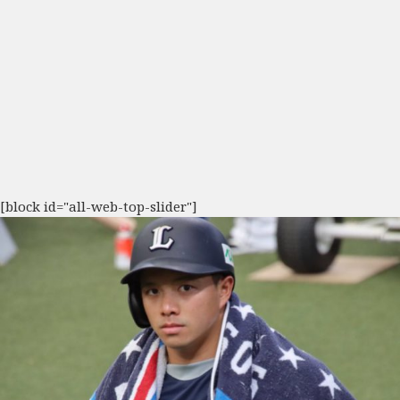
[block id="all-web-top-slider"]