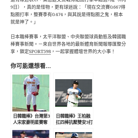
9日），真的是怪物，更有球迷說：「現在交流賽0.667得
點圈打率，整賽季有0.474，與其說是得點圈之鬼，根本
就是神了。」
日本職棒賽事，太平洋聯盟、中央聯盟球員動態及韓國職
棒賽事新聞。－來自世界各地的最新體育新聞報導匯整分
享，鎖定
SPORT598
，一起掌握體壇世界的大小事！
你可能還想看…
日韓職棒》台灣第3
日韓職棒》王柏融
人宋家豪明星賽奪
扛四棒抗壓雙安3打
勝投 吉田正尚全
點 滿壘得點圈敲
壘打大賽冠軍抱百
強勁安打建功