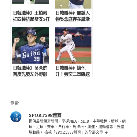
日韓職棒》王柏融
日韓職棒》關鍵人
扛四棒抗壓雙安3打
物吳念庭存在感漸
點 滿壘得點圈敲
強 下半季支撐球
強勁安打建功
隊的功臣
日韓職棒》吳念庭
日韓職棒》讓他
首度先發左外野敲
升！張奕二軍飆速
長打 渡邊勇太朗
157 連5場無失分
生涯首勝到手
再奪救援成功
作者:
SPORT598體育
提供最新體育新聞，掌握NBA、MLB、中華職棒、籃球、網
球、足球、賽車、自行車、馬拉松、奧運、運動會等世界體
壇動態。
檢視「SPORT598體育」的全部文章