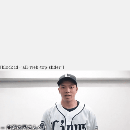
[block id="all-web-top-slider"]