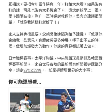
互相說，要把今年當作勝負一年，打給大家看。如果沒有
打的話 可能也沒有太多機會了。」吳念庭較早上一軍，
愛斗跟隨在後，剛升一軍時還討教過他，吳念庭建議很簡
單，「就像我這樣打就好了！」
家人支持也很重要，父親吳復連隔海給予建議，「低潮他
會給我一些意見，身體疲勞要多伸展，棒子出不去的時
候，做增加爆發力的動作，他說的意見都試著去做。」
日本職棒賽事，太平洋聯盟、中央聯盟球員動態及韓國職
棒賽事新聞。－來自世界各地的最新體育新聞報導匯整分
享，鎖定
SPORT598
，一起掌握體壇世界的大小事！
你可能還想看…