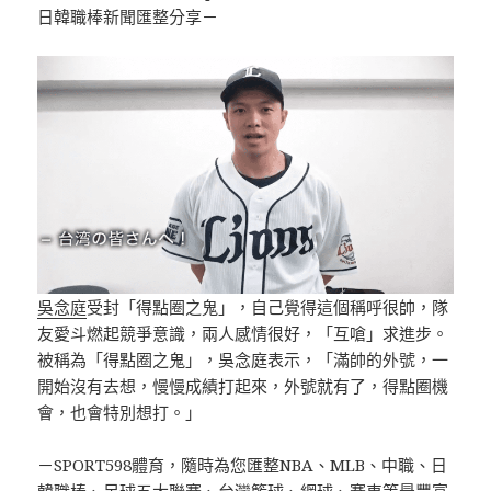
日韓職棒新聞匯整分享－
吳念庭
受封「得點圈之鬼」，自己覺得這個稱呼很帥，隊
友愛斗燃起競爭意識，兩人感情很好，「互嗆」求進步。
被稱為「得點圈之鬼」，吳念庭表示，「滿帥的外號，一
開始沒有去想，慢慢成績打起來，外號就有了，得點圈機
會，也會特別想打。」
－SPORT598體育，隨時為您匯整NBA、MLB、中職、日
韓職棒、足球五大聯賽、台灣籃球、網球、賽車等最豐富