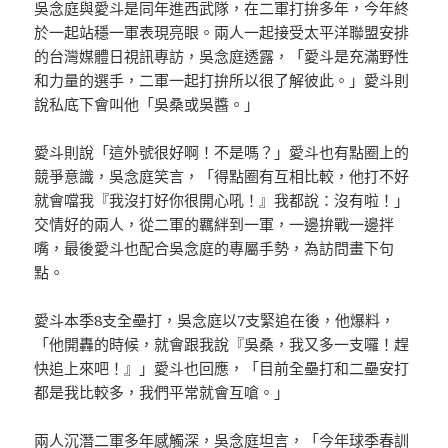
吳念庭與愛斗是同年進西武隊，在二軍打拚多年，今年終
於一起站穩一軍表現亮眼。兩人一起接受太平洋聯盟安排
的台灣媒體日視訊專訪，吳念庭透露，「愛斗是充滿野性
和力量的選手，二軍一起打拚所以很了解彼此。」愛斗則
說私底下會叫他「吳桑或吳醬。」
愛斗則說「這外號很好啊！不是嗎？」愛斗也有點圈上的
競爭意識，吳念庭笑言，「得點圈有互相比較，他打不好
就會噹我『我沒打好你很開心吼！』我都說：沒有啦！」
交情好的兩人，從二軍的羈絆到一軍，一邊拚戰一邊拌
嘴，最後愛斗也配合吳念庭的專屬手勢，為訪問畫下句
點。
愛斗本季8支全壘打，吳念庭以7支緊追在後，他爆料，
「他開轟的時候，就會跟我說『吳桑，我又多一支囉！趕
快追上來吧！』」愛斗也回應，「目前全壘打和二壘安打
都是我比較多，我們平常就會互嗆。」
兩人沉潛二軍多年感觸深，吳念庭坦言，「今年球季春訓