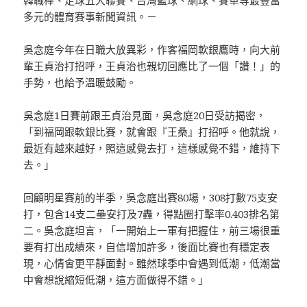
多元的體育賽事新聞資訊。－
吳念庭今年在日職大放異彩，作客福岡軟銀鷹時，向大前
輩王貞治打招呼，王貞治也親切回應比了一個「讚！」的
手勢，也給予溫暖鼓勵。
吳念庭1日賽前跟王貞治見面，吳念庭20日受訪揭密，
「到福岡跟軟銀比賽，就會跟『王桑』打招呼。他就說，
最近有越來越好，照這感覺去打，這樣感覺不錯，維持下
去。」
回顧明星賽前的半季，吳念庭出賽80場，308打數75支安
打，包含14支二壘安打及7轟，得點圈打擊率0.403排名第
二。吳念庭坦言，「一開始上一軍有把握住，前三場很重
要有打出成績來，自信增加許多，後面比賽也有穩定表
現，心情會更平靜面對。雖然球季中會遇到低潮，低潮當
中會想說縮短低潮，這方面做得不錯。」