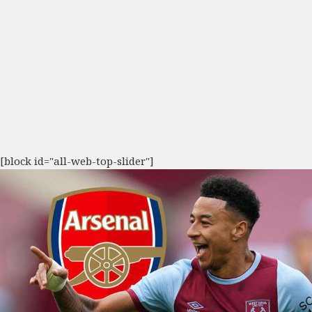
[block id="all-web-top-slider"]