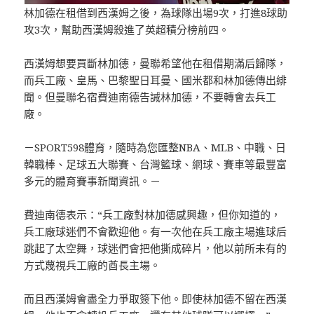
林加德在租借到西漢姆之後，為球隊出場9次，打進8球助
攻3次，幫助西漢姆殺進了英超積分榜前四。
西漢姆想要買斷林加德，曼聯希望他在租借期滿后歸隊，
而兵工廠、皇馬、巴黎聖日耳曼、國米都和林加德傳出緋
聞。但曼聯名宿費迪南德告誡林加德，不要轉會去兵工
廠。
－SPORT598體育，隨時為您匯整NBA、MLB、中職、日
韓職棒、足球五大聯賽、台灣籃球、網球、賽車等最豐富
多元的體育賽事新聞資訊。－
費迪南德表示：“兵工廠對林加德感興趣，但你知道的，
兵工廠球迷們不會歡迎他。有一次他在兵工廠主場進球后
跳起了太空舞，球迷們會把他撕成碎片，他以前所未有的
方式蔑視兵工廠的酋長主場。
而且西漢姆會盡全力爭取簽下他。即使林加德不留在西漢