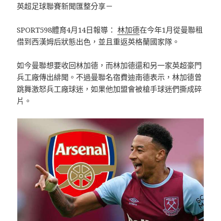
英超足球聯賽新聞匯整分享－
SPORT598體育4月14日報導：
林加德
在今年1月從曼聯租
借到西漢姆后狀態出色，並且重返英格蘭國家隊。
如今曼聯想要收回林加德，而林加德還和另一家英超豪門
兵工廠傳出緋聞。不過曼聯名宿費迪南德表示，林加德曾
跳舞激怒兵工廠球迷，如果他加盟會被槍手球迷們撕成碎
片。