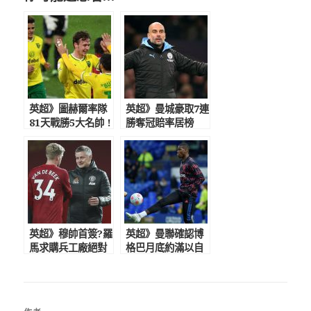
英超》圖赫爾率隊
英超》曼城豪取7連
81天戰勝5大名帥 !
勝奪冠賠率居榜
諾維奇提前五輪升
首 巴黎全場0射正
入下賽季英超聯賽
差點運氣
英超》穆帥首簽?羅
英超》曼聯確認博
馬求購兵工廠絕對
格巴月底約滿以自
主力 曼聯將與索
由身離隊
帥續約3年!