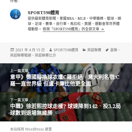
作者:
SPORT598體育
提供最新體育新聞，掌握NBA、MLB、中華職棒、籃球、網
球、足球、賽車、自行車、馬拉松、奧運、運動會等世界體
壇動態。
檢視「SPORT598體育」的全部文章
發
作
分
標
2021 年 4 月 15 日
SPORT598體育
英超聯賽
曼聯
、
佈
者
類
籤
英超聯賽戰績
、
英超聯賽比分
日
期:
文
上一篇文章
章
意甲》德國腳換球衣遭C羅拒絕 意大利名宿:C
上
導
羅一直世界級 但盧卡庫比他更全面
一
覽
篇
文
下一篇文章
章:
中職》徐若熙控球走樣? 球速降到142 投3.2局
下
球數到退場無緣勝
一
篇
文
本站採用 WordPress 建置