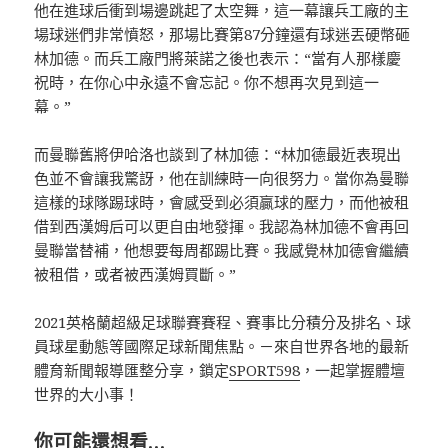
他在進球后衝到場邊跳起了太空舞，這一幕讓兵工廠的主
場球迷們非常憤怒，那場比賽第87分鐘還有球迷丟硬幣砸
林加德。而兵工廠門將萊諾之後也表示：“當有人那樣慶
祝時，在你心中永遠不會忘記。你不想再次見到這一
幕。”
而曼聯舊將伊哈洛也談到了林加德：“林加德最近表現出
色並不會讓我驚訝，他在訓練時一向很努力。當你為曼聯
這樣的球隊踢球時，會感受到必須贏球的壓力，而他被租
借到西漢姆后可以更自由地發揮。我認為林加德不會再回
曼聯當替補，他想要每周都踢比賽。我感覺林加德會繼續
被租借，或者被西漢姆買斷。”
2021英格蘭超級足球聯賽賽程、賽事比分積分及排名、球
員球星動態等國際足球新聞焦點。－來自世界各地的最新
體育新聞報導匯整分享，鎖定
SPORT598
，一起掌握體壇
世界的大小事！
你可能還想看…