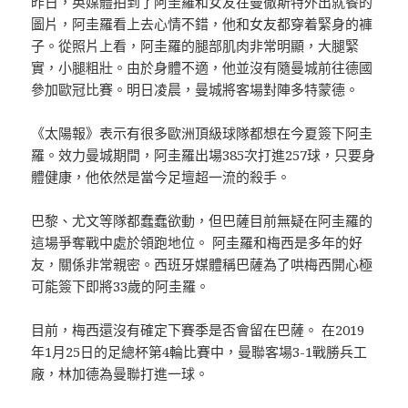
昨日，英媒體拍到了阿圭羅和女友在曼徹斯特外出就餐的
圖片，阿圭羅看上去心情不錯，他和女友都穿着緊身的褲
子。從照片上看，阿圭羅的腿部肌肉非常明顯，大腿緊
實，小腿粗壯。由於身體不適，他並沒有隨曼城前往德國
參加歐冠比賽。明日凌晨，曼城將客場對陣多特蒙德。
《太陽報》表示有很多歐洲頂級球隊都想在今夏簽下阿圭
羅。效力曼城期間，阿圭羅出場385次打進257球，只要身
體健康，他依然是當今足壇超一流的殺手。
巴黎、尤文等隊都蠢蠢欲動，但巴薩目前無疑在阿圭羅的
這場爭奪戰中處於領跑地位。 阿圭羅和梅西是多年的好
友，關係非常親密。西班牙媒體稱巴薩為了哄梅西開心極
可能簽下即將33歲的阿圭羅。
目前，梅西還沒有確定下賽季是否會留在巴薩。 在2019
年1月25日的足總杯第4輪比賽中，曼聯客場3-1戰勝兵工
廠，林加德為曼聯打進一球。