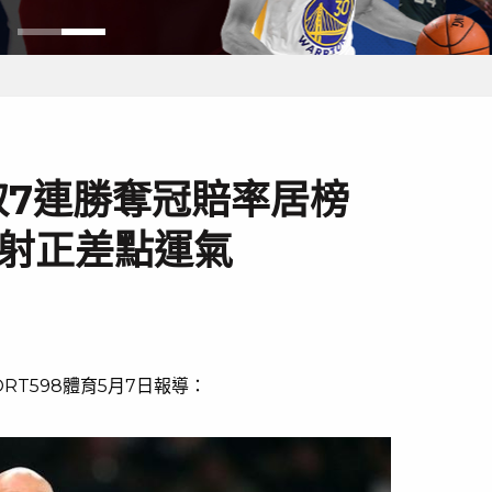
取7連勝奪冠賠率居榜
0射正差點運氣
RT598體育5月7日報導：