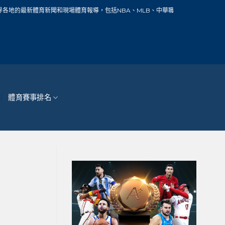
新聞和現場體育報導，包括NBA、MLB、中華職棒、籃球、網球、足球、賽車、自行
體育賽事排名