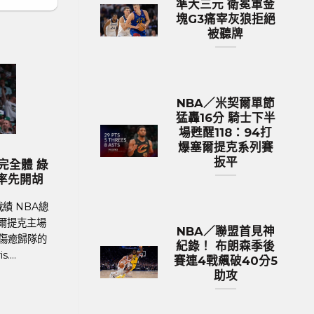
準大三元 衛冕軍金
塊G3痛宰灰狼拒絕
被聽牌
NBA／米契爾單節
猛轟16分 騎士下半
場甦醒118：94打
爆塞爾提克系列賽
歐洲國家盃 足球新聞
扳平
最
2024歐國盃球隊身價排行 英格蘭身
MLB
峰
價531億台幣傲視群雄
生涯前
洲
足球聯賽體育新聞、足球戰績 在今年德國舉
MLB美
9
行的歐洲國家盃中，英格蘭以12.9億英鎊
加哥隊
NBA／聯盟首見神
（約531億新台幣）的總身價傲視群雄，成為
Iman
紀錄！ 布朗森季後
身價最高的球隊。根據英國體育....
賽連4戰飆破40分5
助攻