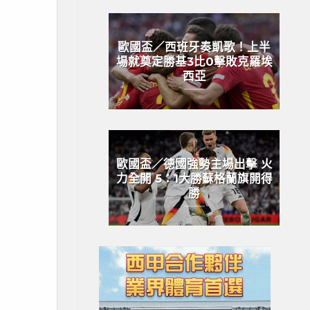
歐國盃／西班牙奏凱歌！上半
場就奠定勝基3比0擊敗克羅埃
西亞
歐國盃／德國強勢主場出擊 火
力全開 5：1大勝蘇格蘭旗開得
勝