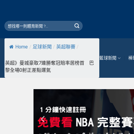
Skip
to
content
Home
/
足球新聞
/
英超聯賽
/
籃球新聞
棒
英超》曼城豪取7連勝奪冠賠率居榜首 巴
黎全場0射正差點運氣