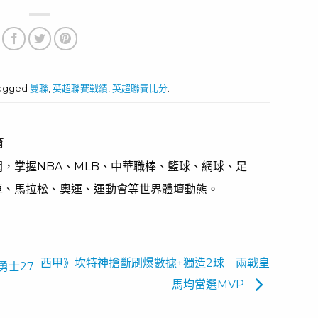
五輪
黎 曼城更衣室瘋
對主力 曼聯將與
超聯
狂慶祝進決賽
索帥續約3年!
tagged
曼聯
,
英超聯賽戰績
,
英超聯賽比分
.
育
，掌握NBA、MLB、中華職棒、籃球、網球、足
車、馬拉松、奧運、運動會等世界體壇動態。
西甲》坎特神搶斷刷爆數據+獨造2球 兩戰皇
勇士27
馬均當選MVP