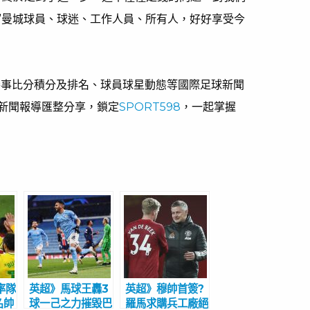
”曼城球員、球迷、工作人員、所有人，好好享受今
、賽事比分積分及排名、球員球星動態等國際足球新聞
新聞報導匯整分享，鎖定
SPORT598
，一起掌握
率隊
英超》馬球王轟3
英超》穆帥首簽?
名帥
球一己之力摧毀巴
羅馬求購兵工廠絕