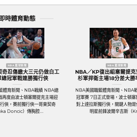
即時體育動態
 足球新聞
歐洲國家盃 足球新聞
門『三獅軍團』英
歐國盃／葡萄牙傳奇巨星C.羅納度
到上千球迷熱列歡
後一舞？第六度參賽再創紀錄巔
迎
足球聯賽體育新聞、足球戰績 2024年歐
足球戰績 萬眾矚目的
國家盃即將於6月14日晚上在德國揭幕，3
FA Euro 2024）
歲的葡萄牙球星C.羅納度（Cristiano
正式開踢。各國好手摩拳
Ronaldo）將再....
發，而....