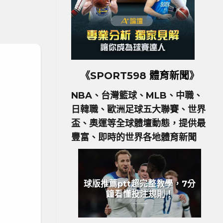
《SPORT598
體育新聞
》
NBA、台灣籃球、MLB、中職、
日韓職、歐洲足球五大聯賽、世界
盃、奧運等全球體壇動態，提供最
豐富、即時的世界各地體育新聞
球版推薦ptt超完整教學，7分
鐘看懂投注規則！