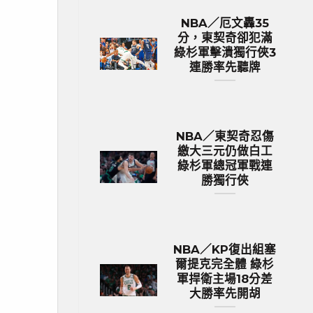
NBA／厄文轟35
分，東契奇卻犯滿
綠杉軍擊潰獨行俠3
連勝率先聽牌
NBA／東契奇忍傷
繳大三元仍做白工
綠杉軍總冠軍戰連
勝獨行俠
NBA／KP復出組塞
爾提克完全體 綠杉
軍捍衛主場18分差
大勝率先開胡