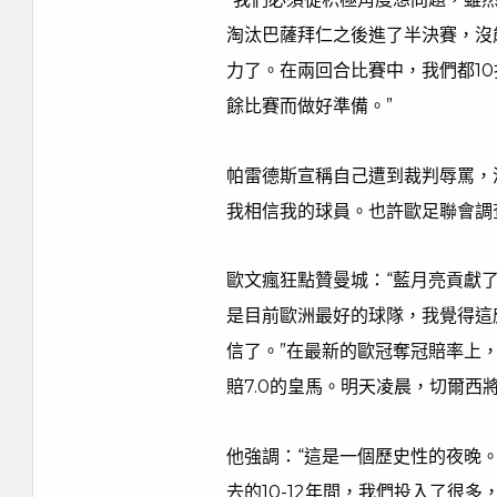
淘汰巴薩拜仁之後進了半決賽，沒
力了。在兩回合比賽中，我們都10
餘比賽而做好準備。”
帕雷德斯宣稱自己遭到裁判辱罵，
我相信我的球員。也許歐足聯會調
歐文瘋狂點贊曼城：“藍月亮貢獻
是目前歐洲最好的球隊，我覺得這
信了。”在最新的歐冠奪冠賠率上，曼
賠7.0的皇馬。明天凌晨，切爾西
他強調：“這是一個歷史性的夜晚
去的10-12年間，我們投入了很