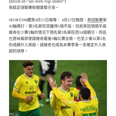
[block id="all-web-top-slider"]
英超足球聯賽新聞匯整分享－
SPORT598體育4月17日報導： 4月17日晚間，
英冠聯賽
第
42輪開打，第3名斯旺西獲得1場平局。目前英冠領頭羊諾
維奇在少賽1輪的情況下領先第3名斯旺西14個積分，而這
也意味着即使諾維奇最後5輪比賽全敗，也至少會以第2名
的成績升入英超，諾維奇也成為本賽季第一支確定升入英
超的球隊。