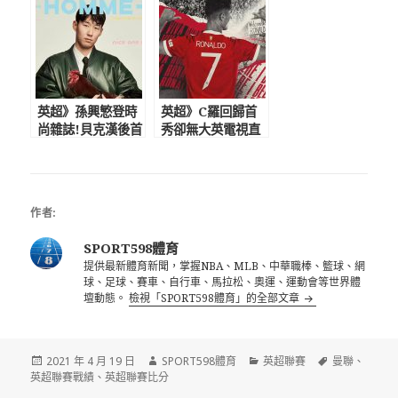
門將遭羞辱!
億鎊報價兵工廠
英超》孫興慜登時
英超》C羅回歸首
尚雜誌!貝克漢後首
秀卻無大英電視直
人 拉波爾特獲西
播
班牙國籍可出戰國
家隊
作者:
SPORT598體育
提供最新體育新聞，掌握NBA、MLB、中華職棒、籃球、網
球、足球、賽車、自行車、馬拉松、奧運、運動會等世界體
壇動態。
檢視「SPORT598體育」的全部文章
發
作
分
標
2021 年 4 月 19 日
SPORT598體育
英超聯賽
曼聯
、
佈
者
類
籤
英超聯賽戰績
、
英超聯賽比分
日