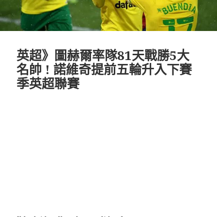
英超》圖赫爾率隊81天戰勝5大
名帥 ! 諾維奇提前五輪升入下賽
季英超聯賽