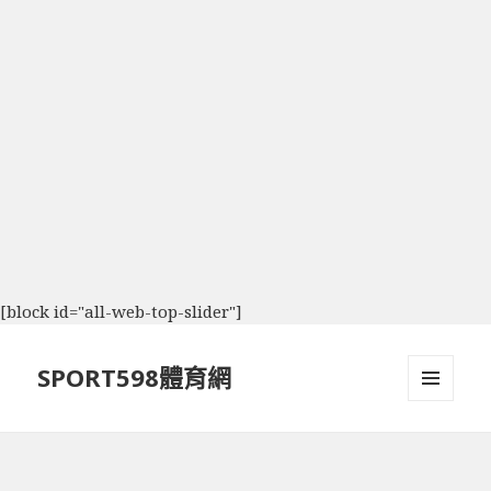
[block id="all-web-top-slider"]
SPORT598體育網
選單及
小工具