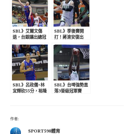
SBL》艾爾文傷
SBL》季後賽開
退，台銀讓出總冠
打！蔣淯安復出
軍賽門票 陳國
米勒領軍台啤狂電
維：盼全新的台銀
九太奪首勝添好運
讓大家耳目一新
SBL》呂政儒+林
SBL》台啤強勢直
宜輝砍55分，裕隆
落3晉級冠軍賽
再次與台啤爭冠
「洋將終結者」朱
軍 邱大宗放話不
億宗樂扮無名英雄
跟他們玩了！
作者:
SPORT598體育