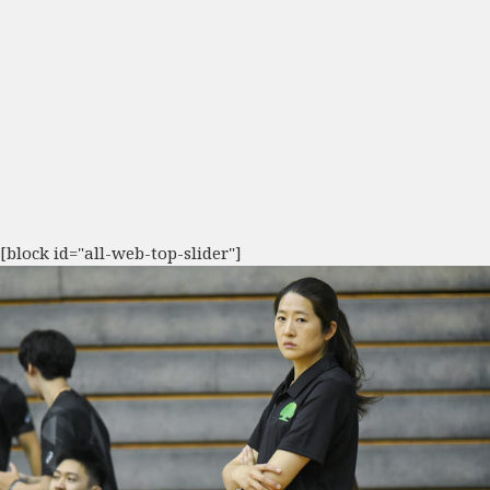
[block id="all-web-top-slider"]