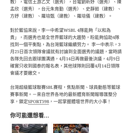
教），電信王游乙文（選秀），台電劉昕妤（選秀）、陳
孟欣（選秀），台元朱育勤（選秀）、史靜茹（建教）、
方妤（建教）、羅培甄（建教）、羅培儀（建教）。
對於籃協來說，李一中希望WSBL 4隊能夠「以和為
貴」，而選秀也是全世界籃球的大趨勢，盼能夠協助4隊
找到一個平衡點，為台灣籃球繼續努力。 李一中表示，3
月25日首次領隊會議就有討論到全面選秀的議題，當時請
各隊先回去跟球團溝通，4月14日再做最後決議，4月9日
確實只收到國泰的報名表，其他球隊則回覆4月14日領隊
會議才要繳交。
台灣超級籃球聯賽SBL賽程，焦點新聞、球員動態等籃球
賽事新聞。－來自世界各地的最新體育新聞報導匯整分
享，鎖定
SPORT598
，一起掌握體壇世界的大小事！
你可能還想看…