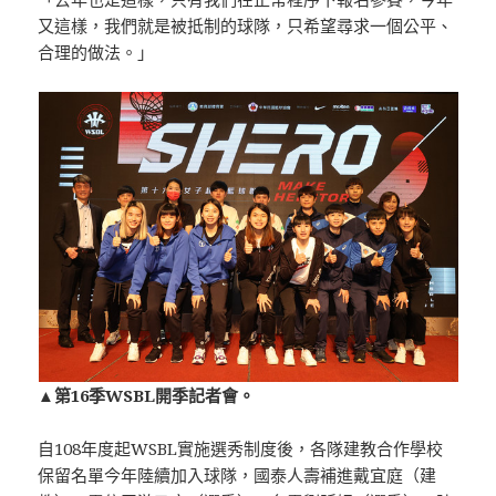
又這樣，我們就是被抵制的球隊，只希望尋求一個公平、
合理的做法。」
▲第16季WSBL開季記者會。
自108年度起WSBL實施選秀制度後，各隊建教合作學校
保留名單今年陸續加入球隊，國泰人壽補進戴宜庭（建