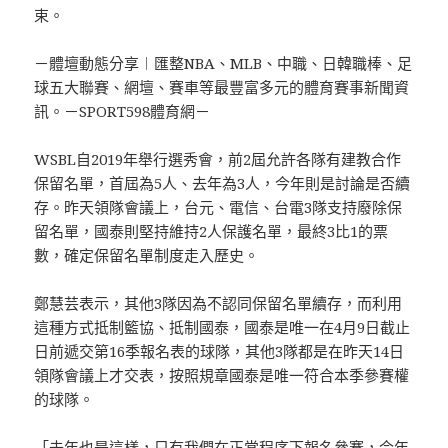
束。
－體壇動態分享︱匯整NBA、MLB、中職、日韓職棒、足
球五大聯賽、網壇、賽車等最豐富多元的體育賽事新聞資
訊。－SPORT598體育網－
WSBL自2019年舉行選秀會，前2屆允許各隊有建教合作
保留名單，首屆為5人、去年為3人，今年則是討論是否續
存。昨天領隊會議上，台元、電信、台電3隊支持廢除保
留名單，國泰則堅持維持2人保護名單，最終3比1的票
數，確定保留名單制度走入歷史。
鄭慧芸表示，其他3隊因為不認同保留名單續存，而利用
這種方式抵制籃協、抵制國泰，國泰是唯一在4月9日截止
日前遞交第16季報名表的球隊，其他3隊都是在昨天14日
領隊會議上才交表，按照規章國泰是唯一符合本季參賽權
的球隊。
「去年也是這樣，只有我們在正常程序下報名參賽，今年