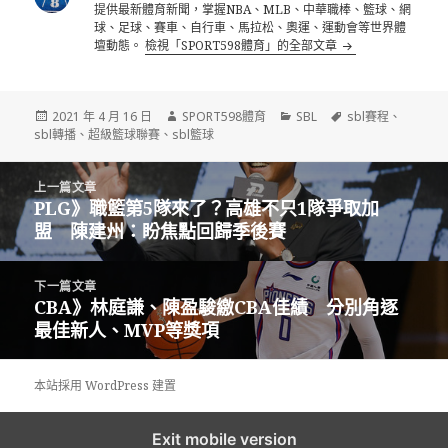
提供最新體育新聞，掌握NBA、MLB、中華職棒、籃球、網
球、足球、賽車、自行車、馬拉松、奧運、運動會等世界體
壇動態。
檢視「SPORT598體育」的全部文章
發
作
分
標
2021 年 4 月 16 日
SPORT598體育
SBL
sbl賽程
、
佈
者
類
籤
sbl轉播
、
超級籃球聯賽
、
sbl籃球
日
期:
文
上一篇文章
章
PLG》職籃第5隊來了？高雄不只1隊爭取加
上
導
盟 陳建州：盼焦點回歸季後賽
一
覽
篇
文
下一篇文章
章:
CBA》林庭謙、陳盈駿繳CBA佳績 分別角逐
下
最佳新人、MVP等獎項
一
篇
文
本站採用 WordPress 建置
章:
Exit mobile version