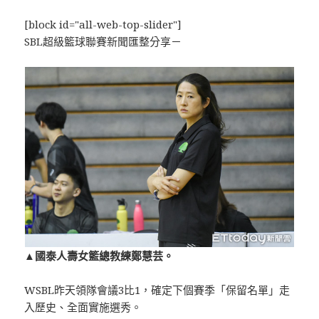
[block id="all-web-top-slider"]
SBL超級籃球聯賽新聞匯整分享－
▲國泰人壽女籃總教練鄭慧芸。
WSBL昨天領隊會議3比1，確定下個賽季「保留名單」走
入歷史、全面實施選秀。