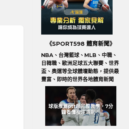
《SPORT598
體育新聞
》
NBA、台灣籃球、MLB、中職、
日韓職、歐洲足球五大聯賽、世界
盃、奧運等全球體壇動態，提供最
豐富、即時的世界各地體育新聞
球版推薦ptt超完整教學，7分
鐘看懂投注規則！