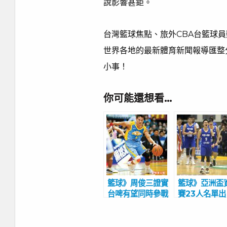
說影響甚鉅。
台灣籃球焦點、旅外CBA台籃球
世界各地的最新體育新聞報導匯整
小事！
你可能還想看…
籃球》周俊三證實
籃球》亞洲盃
台啤有望同時參戰
賽23人名單出
新職籃、SBL
爐 陳盈駿、
本土兵員成最大問
豪在列今天晧
題
訓