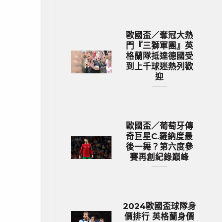
歐國盃／奪冠大熱
門『三獅軍團』英
格蘭隊抵達德國受
到上千球迷熱列歡
迎
歐國盃／葡萄牙傳
奇巨星C.羅納度最
後一舞？第六度參
賽再創紀錄巔峰
2024歐國盃球隊身
價排行 英格蘭身價