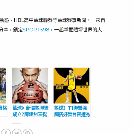
員動態、HBL高中籃球聯賽等籃球賽事新聞。－來自
分享，鎖定
SPORT598
，一起掌握體壇世界的大
資格
籃球》新職籃聯盟
籃球》T1聯盟強
成立?陳建州表祝
調搭好舞台替選秀
高國
福 台啤投入新聯
與加盟球員發聲
宇開
盟意願極高
太陽再簽防守悍將
陳文宏