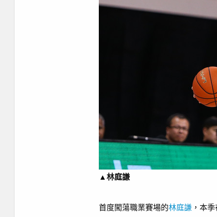
▲林庭謙
首度闖蕩職業賽場的
林庭謙
，本季