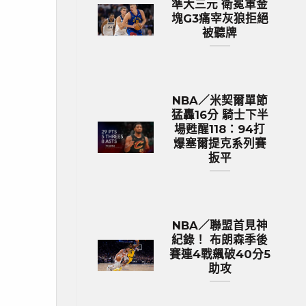
準大三元 衛冕軍金
塊G3痛宰灰狼拒絕
被聽牌
NBA／米契爾單節
猛轟16分 騎士下半
場甦醒118：94打
爆塞爾提克系列賽
扳平
NBA／聯盟首見神
紀錄！ 布朗森季後
賽連4戰飆破40分5
助攻