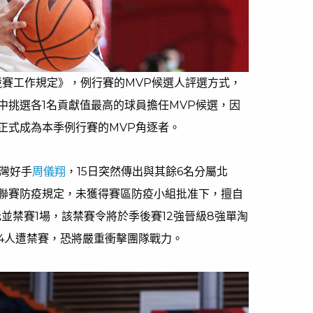
聯賽競賽工作規定》，例行賽的MVP候選人評選方式，
中挑選各1名貢獻值最高的球員擔任MVP候選，因
正式成為本季例行賽的MVP角逐者。
台灣好手
周儀翔
，15日突然傳出與其餘6名分屬北
聯賽防疫規定，未獲得賽區防疫小組批准下，擅自
並禁賽1場，該禁賽令將於季後賽12強晉級8強單淘
4人遭禁賽，恐將嚴重衝擊團隊戰力。