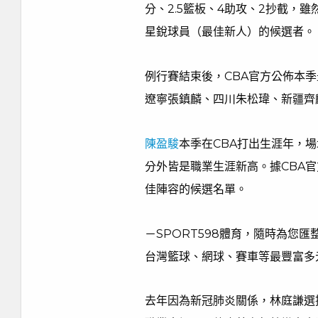
分、2.5籃板、4助攻、2抄截，
星銳球員（最佳新人）的候選者。
例行賽結束後，CBA官方公佈本
遼寧張鎮麟、四川朱松瑋、新疆齊
陳盈駿
本季在CBA打出生涯年，場均
分外皆是職業生涯新高。據CBA
佳陣容的候選名單。
－SPORT598體育，隨時為您
台灣籃球、網球、賽車等最豐富多
去年因為新冠肺炎關係，林庭謙選