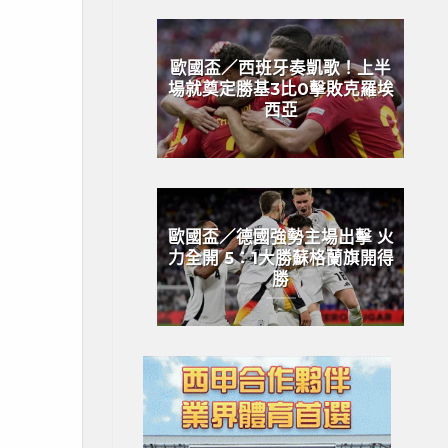
歐國盃／西班牙奏凱歌！上半
場就奠定勝基3比0擊敗克羅埃
西亞
歐國盃／德國強勢主場出擊 火
力全開 5：1大勝蘇格蘭旗開得
勝