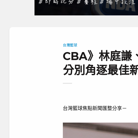
台灣籃球
CBA》林庭謙
分別角逐最佳新
台灣籃球焦點新聞匯整分享－