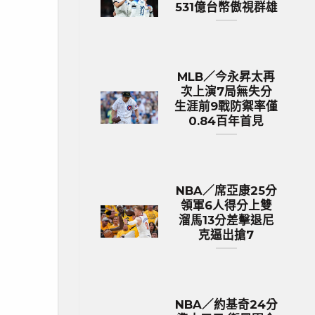
531億台幣傲視群雄
MLB／今永昇太再
次上演7局無失分
生涯前9戰防禦率僅
0.84百年首見
NBA／席亞康25分
領軍6人得分上雙
溜馬13分差擊退尼
克逼出搶7
NBA／約基奇24分