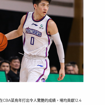
在CBA菜鳥年打出令人驚艷的成績，場均貢獻12.4