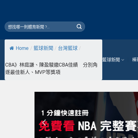
Skip
to
content
Home
/
籃球新聞
/
台灣籃球
/
籃球新聞
棒
CBA》林庭謙、陳盈駿繳CBA佳績 分別角
逐最佳新人、MVP等獎項