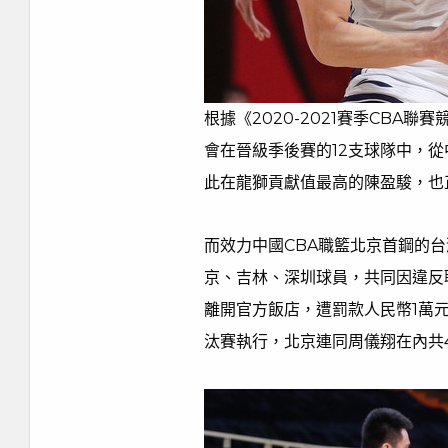
根據《2020-2021賽季CBA
會在晉級季後賽的12支球隊中，從
此在龍獅貢獻值最高的陳盈駿，也
而效力中國CBA職籃北京首鋼的
京、吉林、深圳球員，共同因違反
離開官方飯店，遭罰款人民幣1萬元
汰賽執行，北京連同周儀翔在內共