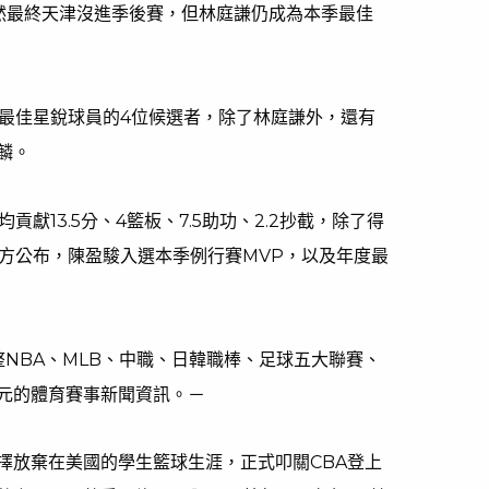
雖然最終天津沒進季後賽，但林庭謙仍成為本季最佳
季最佳星銳球員的4位候選者，除了林庭謙外，還有
麟。
貢獻13.5分、4籃板、7.5助功、2.2抄截，除了得
官方公布，陳盈駿入選本季例行賽MVP，以及年度最
匯整NBA、MLB、中職、日韓職棒、足球五大聯賽、
元的體育賽事新聞資訊。－
擇放棄在美國的學生籃球生涯，正式叩關CBA登上