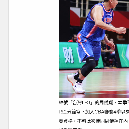
綽號「台灣LBJ」的周儀翔，本季平
16.2分鐘寫下加入CBA聯賽4
賽資格，不料此次連同周儀翔在內