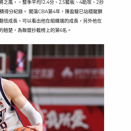
風，，整季平均12.4分、2.5籃板、4助攻、2抄
積得分紀錄。 闖蕩CBA第4年，陳盈駿已站穩龍獅
翻倍成長，可以看出他在組織端的成長，另外他在
的翹楚，為聯盟抄截榜上的第6名。