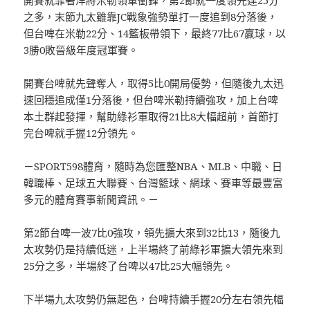
開賽就靠著洋將米勒領軍衝鋒，第2節就一度領先達25分
之多，末節九太雖靠JC戰象強勢單打一度追到8分落後，
但台啤在米勒22分、14籃板帶領下，最終77比67贏球，以
3勝0敗晉級年度冠軍賽。
開賽台啤就先聲奪人，取得5比0開局優勢，但隨後九太迅
速回穩追成僅1分落後，但台啤米勒持續強攻，加上台啤
本土群起發揮，幫助綠衫軍取得21比8大幅超前，首節打
完台啤就手握12分領先。
－SPORT598體育，隨時為您匯整NBA、MLB、中職、日
韓職棒、足球五大聯賽、台灣籃球、網球、賽車等最豐富
多元的體育賽事新聞資訊。－
第2節台啤一波7比0強攻，領先擴大來到32比13，隨後九
太攻勢仍是持續低迷，上半場終了前綠衫軍擴大領先來到
25分之多，半場終了台啤以47比25大幅領先。
下半場九太攻勢仍無起色，台啤持續手握20分左右領先幅